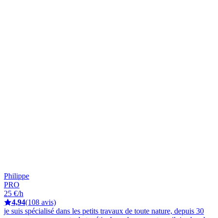
Philippe
PRO
25 €/h
4,94
(108 avis)
je suis spécialisé dans les petits travaux de toute nature, depuis 30