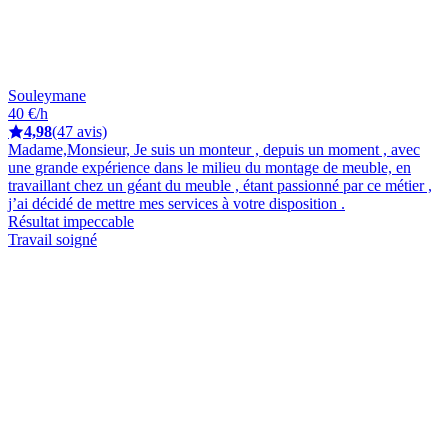
Souleymane
40 €/h
4,98
(47 avis)
Madame,Monsieur, Je suis un monteur , depuis un moment , avec
une grande expérience dans le milieu du montage de meuble, en
travaillant chez un géant du meuble , étant passionné par ce métier ,
j’ai décidé de mettre mes services à votre disposition .
Résultat impeccable
Travail soigné