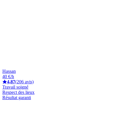
Hassan
40 €/h
4,87
(206 avis)
Travail soigné
Respect des lieux
Résultat garanti