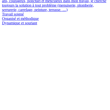
ans, courageux, ponctuel et méticuleux dans mon travail, je cherche
toujours la solution à tout problème (menuiserie, plomberie,
serrurerie, carrelage, peinture, terrasse. ....)
Travail soigné
Organisé et méthodique
Dynamique et souriant