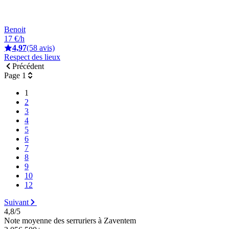
Benoit
17 €/h
4,97
(58 avis)
Respect des lieux
Précédent
Page 1
1
2
3
4
5
6
7
8
9
10
12
Suivant
4,8/5
Note moyenne des serruriers à Zaventem