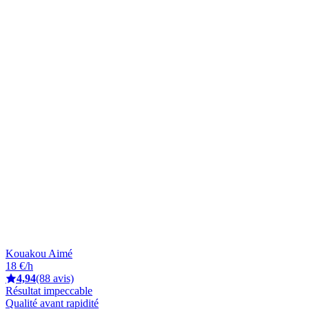
Kouakou Aimé
18 €/h
4,94
(88 avis)
Résultat impeccable
Qualité avant rapidité