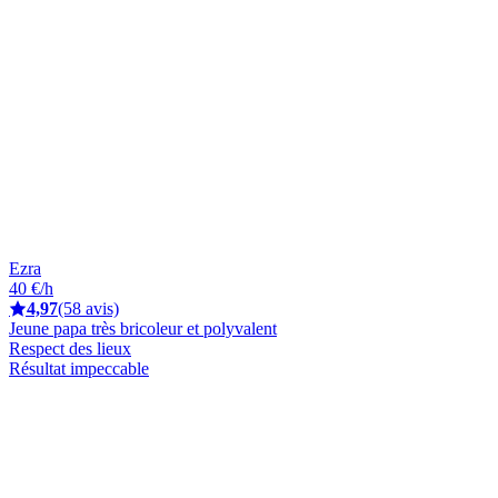
Ezra
40 €/h
4,97
(58 avis)
Jeune papa très bricoleur et polyvalent
Respect des lieux
Résultat impeccable