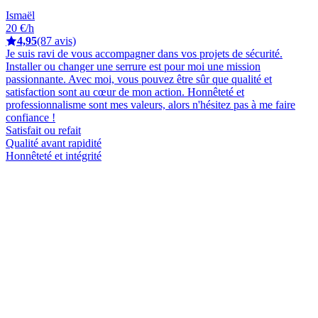
Ismaël
20 €/h
4,95
(87 avis)
Je suis ravi de vous accompagner dans vos projets de sécurité.
Installer ou changer une serrure est pour moi une mission
passionnante. Avec moi, vous pouvez être sûr que qualité et
satisfaction sont au cœur de mon action. Honnêteté et
professionnalisme sont mes valeurs, alors n'hésitez pas à me faire
confiance !
Satisfait ou refait
Qualité avant rapidité
Honnêteté et intégrité