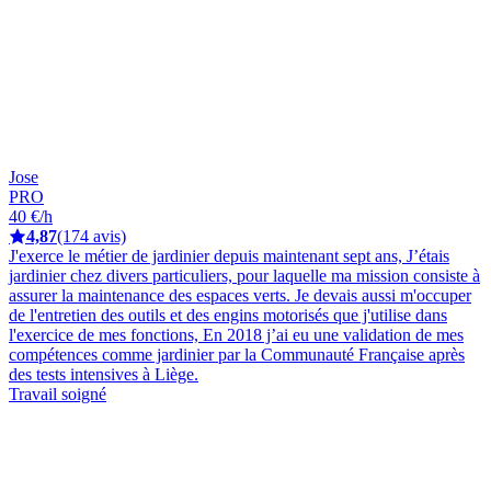
Jose
PRO
40 €/h
4,87
(174 avis)
J'exerce le métier de jardinier depuis maintenant sept ans, J’étais
jardinier chez divers particuliers, pour laquelle ma mission consiste à
assurer la maintenance des espaces verts. Je devais aussi m'occuper
de l'entretien des outils et des engins motorisés que j'utilise dans
l'exercice de mes fonctions, En 2018 j’ai eu une validation de mes
compétences comme jardinier par la Communauté Française après
des tests intensives à Liège.
Travail soigné