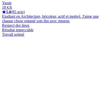
Yassir
18 €/h
5,0
(85 avis)
Etudiant en Architecture, bricoleur, actif et motivé. J'aime que
chaque chose entamé sois fini avec rigueur.
Respect des lieux
Résultat impeccable
Travail soigné