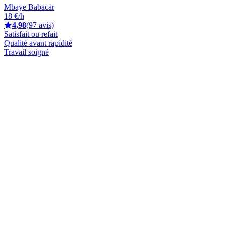
Mbaye Babacar
18 €/h
4,98
(97 avis)
Satisfait ou refait
Qualité avant rapidité
Travail soigné