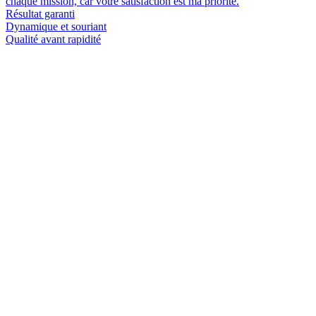
chaque mission, car votre satisfaction est ma priorité.
Résultat garanti
Dynamique et souriant
Qualité avant rapidité