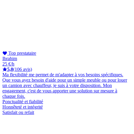
Top prestataire
Ibrahim
25 €/h
5,0
(106 avis)
Ma flexibilité me permet de m'adapter à vos besoins spécifiques.
Que vous ayez besoin d'aide pour un simple meuble ou pour louer
un camion avec chauffeur, je suis à votre disposition. Mon
engagement, c'est de vous apporter une solution sur mesure à
chaque fois.
Ponctualité et fiabilité
Honnêteté et intégrité
Satisfait ou refait