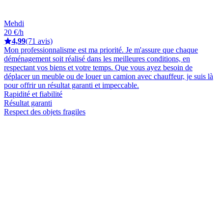
Mehdi
20 €/h
4,99
(71 avis)
Mon professionnalisme est ma priorité. Je m'assure que chaque
déménagement soit réalisé dans les meilleures conditions, en
respectant vos biens et votre temps. Que vous ayez besoin de
déplacer un meuble ou de louer un camion avec chauffeur, je suis là
pour offrir un résultat garanti et impeccable.
Rapidité et fiabilité
Résultat garanti
Respect des objets fragiles