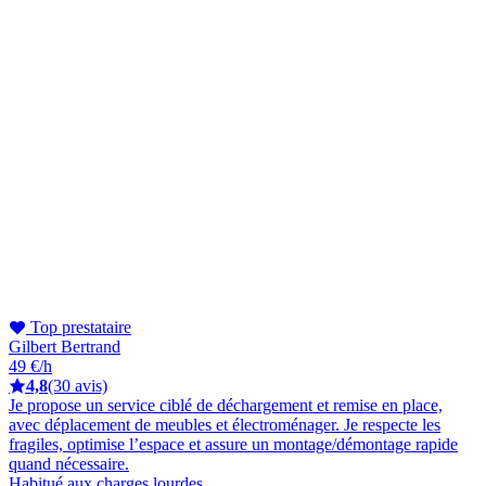
Top prestataire
Gilbert Bertrand
49 €/h
4,8
(30 avis)
Je propose un service ciblé de déchargement et remise en place,
avec déplacement de meubles et électroménager. Je respecte les
fragiles, optimise l’espace et assure un montage/démontage rapide
quand nécessaire.
Habitué aux charges lourdes