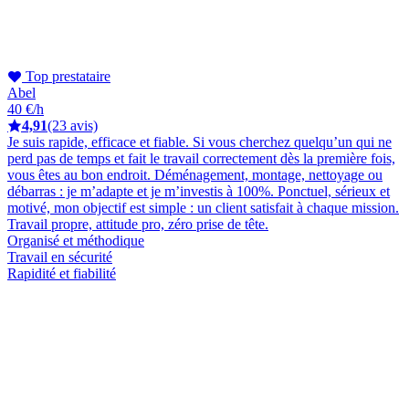
Top prestataire
Abel
40 €/h
4,91
(23 avis)
Je suis rapide, efficace et fiable. Si vous cherchez quelqu’un qui ne
perd pas de temps et fait le travail correctement dès la première fois,
vous êtes au bon endroit. Déménagement, montage, nettoyage ou
débarras : je m’adapte et je m’investis à 100%. Ponctuel, sérieux et
motivé, mon objectif est simple : un client satisfait à chaque mission.
Travail propre, attitude pro, zéro prise de tête.
Organisé et méthodique
Travail en sécurité
Rapidité et fiabilité