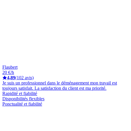
Flaubert
20 €/h
4,89
(102 avis)
Je suis un professionnel dans le déménagement mon travail est
toujours satisfait. La satisfaction du client est ma priorité.
Rapidité et fiabilité
Disponibilités flexibles
Ponctualité et fiabilité