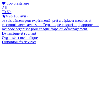
Top prestataire
Ali
70 €/h
4,93
(106 avis)
Je suis déménageur expérimenté, prêt à déplacer meubles et
électroménagers avec soin. Dynamique et souriant, j’apporte une
méthode organisée pour chaque étape du déménagement.
Dynamique et souriant
Organisé et méthodique
Disponibilités flexibles