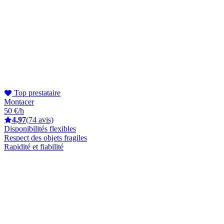
Top prestataire
Montacer
50 €/h
4,97
(74 avis)
Disponibilités flexibles
Respect des objets fragiles
Rapidité et fiabilité