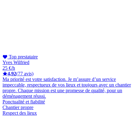
Top prestataire
Yves Wilfried
25 €/h
4,92
(77 avis)
Ma priorité est votre satisfaction. Je m’assure d’un service
impeccable, respectueux de vos lieux et toujours avec un chantier
propre. Chaque mission est une promesse de qualité, pour un
déménagement réussi.
Ponctualité et fiabilité
Chantier propre
Respect des lieux