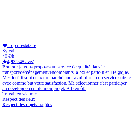
Top prestataire
Sylvain
40 €/h
4,92
(248 avis)
Bonjour je vous proposes un service de qualité dans le
transport/déménagement/encombrants, a bxl et partout en Belgique.
Mes forfait sont ceux du marché pour avoir droit à un service soigné
avec comme but votre satisfaction. Me sélectionner c'est participer
au développement de mon projet. À bientôt!
Travail en sécurité
Respect des lieux
Respect des objets fragiles