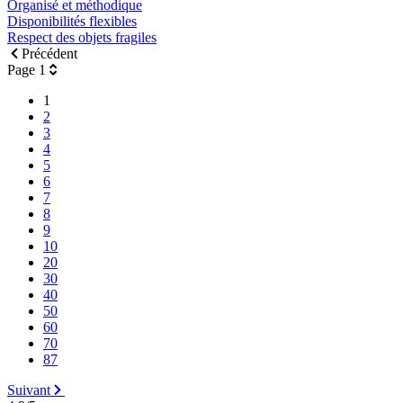
Organisé et méthodique
Disponibilités flexibles
Respect des objets fragiles
Précédent
Page 1
1
2
3
4
5
6
7
8
9
10
20
30
40
50
60
70
87
Suivant