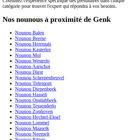
Consultez l'expérience spécifique des prestataires dans chaque
catégorie pour trouver l'expert qui répondra à vos besoins.
Nos nounous à proximité de Genk
Nounou Balen
Nounou Beerse
Nounou Herentals
Nounou Kasterlee
Nounou Mol
Nounou Westerlo
Nounou Aarschot
Nounou Diest
Nounou Scherpenheuvel
Nounou Tirlemont
Nounou Diepenbeek
Nounou Hasselt
Nounou Opglabbeek
Nounou Tessenderlo
Nounou Zonhoven
Nounou Hechtel-Eksel
Nounou Lommel
Nounou Maaseik
Nounou Neerpelt
Nounou Bilzen