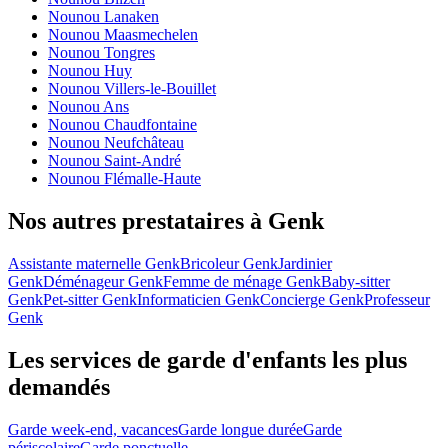
Nounou Lanaken
Nounou Maasmechelen
Nounou Tongres
Nounou Huy
Nounou Villers-le-Bouillet
Nounou Ans
Nounou Chaudfontaine
Nounou Neufchâteau
Nounou Saint-André
Nounou Flémalle-Haute
Nos autres prestataires à Genk
Assistante maternelle Genk
Bricoleur Genk
Jardinier
Genk
Déménageur Genk
Femme de ménage Genk
Baby-sitter
Genk
Pet-sitter Genk
Informaticien Genk
Concierge Genk
Professeur
Genk
Les services de garde d'enfants les plus
demandés
Garde week-end, vacances
Garde longue durée
Garde
périscolaire
Garde ponctuelle