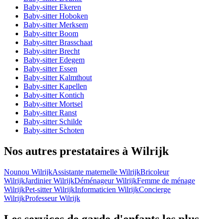
Baby-sitter Ekeren
Baby-sitter Hoboken
Baby-sitter Merksem
Baby-sitter Boom
Baby-sitter Brasschaat
Baby-sitter Brecht
Baby-sitter Edegem
Baby-sitter Essen
Baby-sitter Kalmthout
Baby-sitter Kapellen
Baby-sitter Kontich
Baby-sitter Mortsel
Baby-sitter Ranst
Baby-sitter Schilde
Baby-sitter Schoten
Nos autres prestataires à Wilrijk
Nounou Wilrijk
Assistante maternelle Wilrijk
Bricoleur
Wilrijk
Jardinier Wilrijk
Déménageur Wilrijk
Femme de ménage
Wilrijk
Pet-sitter Wilrijk
Informaticien Wilrijk
Concierge
Wilrijk
Professeur Wilrijk
Les services de garde d'enfants les plus