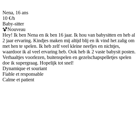
Nena, 16 ans
10 €/h
Baby-sitter
Nouveau
Hey! Ik ben Nena en ik ben 16 jaar. Ik hou van babysitten en heb al
2 jaar ervaring. Kindjes maken mij altijd blij en ik vind het zalig om
met hen te spelen. Ik heb zelf veel kleine neefjes en nichtjes,
waardoor ik al veel ervaring heb. Ook heb ik 2 vaste babysit posten.
Verhaaltjes voorlezen, buitenspelen en gezelschapspelletjes spelen
doe ik supergraag. Hopelijk tot snel!
Dynamique et souriant
Fiable et responsable
Calme et patient