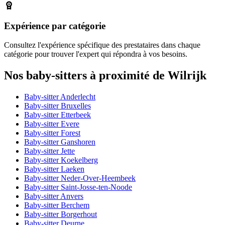
Expérience par catégorie
Consultez l'expérience spécifique des prestataires dans chaque
catégorie pour trouver l'expert qui répondra à vos besoins.
Nos baby-sitters à proximité de Wilrijk
Baby-sitter Anderlecht
Baby-sitter Bruxelles
Baby-sitter Etterbeek
Baby-sitter Evere
Baby-sitter Forest
Baby-sitter Ganshoren
Baby-sitter Jette
Baby-sitter Koekelberg
Baby-sitter Laeken
Baby-sitter Neder-Over-Heembeek
Baby-sitter Saint-Josse-ten-Noode
Baby-sitter Anvers
Baby-sitter Berchem
Baby-sitter Borgerhout
Baby-sitter Deurne