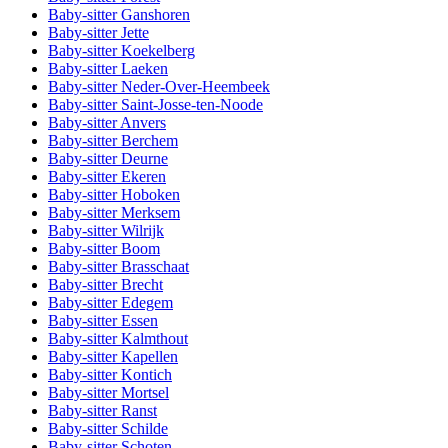
Baby-sitter Ganshoren
Baby-sitter Jette
Baby-sitter Koekelberg
Baby-sitter Laeken
Baby-sitter Neder-Over-Heembeek
Baby-sitter Saint-Josse-ten-Noode
Baby-sitter Anvers
Baby-sitter Berchem
Baby-sitter Deurne
Baby-sitter Ekeren
Baby-sitter Hoboken
Baby-sitter Merksem
Baby-sitter Wilrijk
Baby-sitter Boom
Baby-sitter Brasschaat
Baby-sitter Brecht
Baby-sitter Edegem
Baby-sitter Essen
Baby-sitter Kalmthout
Baby-sitter Kapellen
Baby-sitter Kontich
Baby-sitter Mortsel
Baby-sitter Ranst
Baby-sitter Schilde
Baby-sitter Schoten