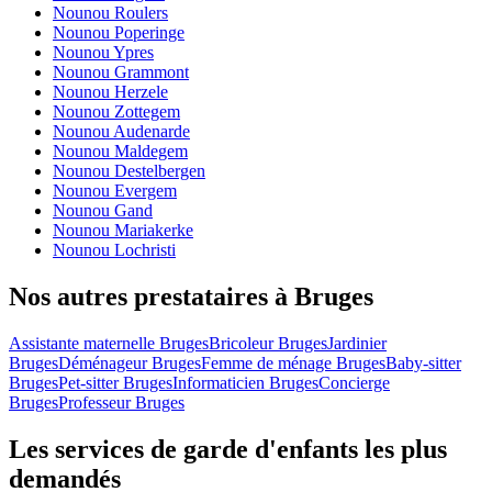
Nounou Roulers
Nounou Poperinge
Nounou Ypres
Nounou Grammont
Nounou Herzele
Nounou Zottegem
Nounou Audenarde
Nounou Maldegem
Nounou Destelbergen
Nounou Evergem
Nounou Gand
Nounou Mariakerke
Nounou Lochristi
Nos autres prestataires à Bruges
Assistante maternelle Bruges
Bricoleur Bruges
Jardinier
Bruges
Déménageur Bruges
Femme de ménage Bruges
Baby-sitter
Bruges
Pet-sitter Bruges
Informaticien Bruges
Concierge
Bruges
Professeur Bruges
Les services de garde d'enfants les plus
demandés