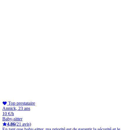
Top prestataire
Annick, 23 ans
10 €/h
Baby-sitter
4,86
(21 avis)
En tant que baby-sitter, ma priorité est de garantir la sécurité et le