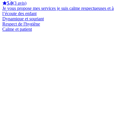
5,0
(3 avis)
Je vous propose mes services je suis calme respectueuses et à
l’écoute des enfant
Dynamique et souriant
Respect de l'hygiène
Calme et patient