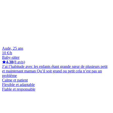
Aude, 25 ans
10 €/h
Baby-sitter
4,38
(8 avis)
J’ai l’habitude avec les enfants étant grande sœur de plusieurs petit
et maintenant maman Qu’il soit grand ou petit cela n’est pas un
problème
Calme et patient
Flexible et adaptable
Fiable et responsable