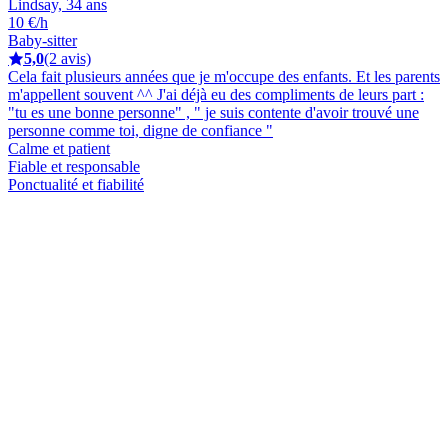
Lindsay, 34 ans
10 €/h
Baby-sitter
5,0
(2 avis)
Cela fait plusieurs années que je m'occupe des enfants. Et les parents
m'appellent souvent ^^ J'ai déjà eu des compliments de leurs part :
"tu es une bonne personne" , " je suis contente d'avoir trouvé une
personne comme toi, digne de confiance "
Calme et patient
Fiable et responsable
Ponctualité et fiabilité