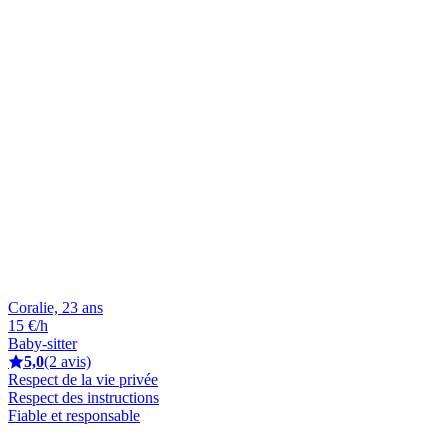
Coralie, 23 ans
15 €/h
Baby-sitter
5,0
(2 avis)
Respect de la vie privée
Respect des instructions
Fiable et responsable