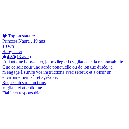
Top prestataire
Princess Naura , 19 ans
10 €/h
Baby-sitter
4,85
(13 avis)
En tant que baby-sitter, je privilégie la vigilance et la responsabilité.
Que ce soit pour une garde ponctuelle ou de longue durée, je
m'engage à suivre vos instructions avec sérieux et à offrir un
environnement sûr et agréable.
Respect des instructions
Vigilant et attentionné
Fiable et responsable