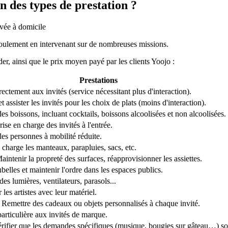
on des types de prestation ?
roulement en intervenant sur de nombreuses missions.
er, ainsi que le prix moyen payé par les clients Yoojo :
Prestations
irectement aux invités (service nécessitant plus d'interaction).
t assister les invités pour les choix de plats (moins d'interaction).
des boissons, incluant cocktails, boissons alcoolisées et non alcoolisées.
rise en charge des invités à l'entrée.
 les personnes à mobilité réduite.
n charge les manteaux, parapluies, sacs, etc.
aintenir la propreté des surfaces, réapprovisionner les assiettes.
belles et maintenir l'ordre dans les espaces publics.
des lumières, ventilateurs, parasols...
les artistes avec leur matériel.
: Remettre des cadeaux ou objets personnalisés à chaque invité.
particulière aux invités de marque.
Vérifier que les demandes spécifiques (musique, bougies sur gâteau…) so