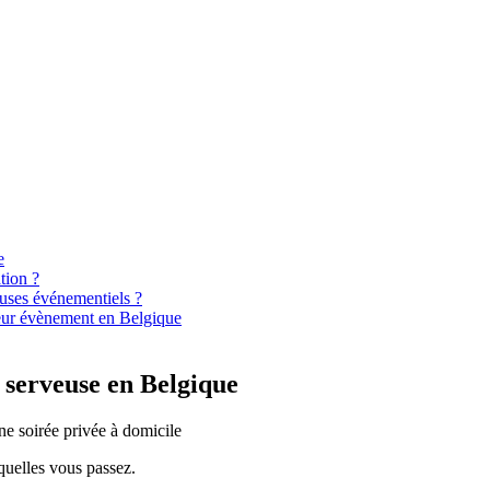
e
tion ?
veuses événementiels ?
 leur évènement en Belgique
 serveuse en Belgique
squelles vous passez.