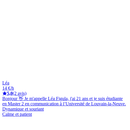
Léa
14 €/h
5,0
(2 avis)
Bonjour 👋 Je m'appelle Léa Figula, j'ai 21 ans et je suis étudiante
en Master 2 en communication à l’Université de Louvain-la-Neuve.
Dynamique et souriant
Calme et patient