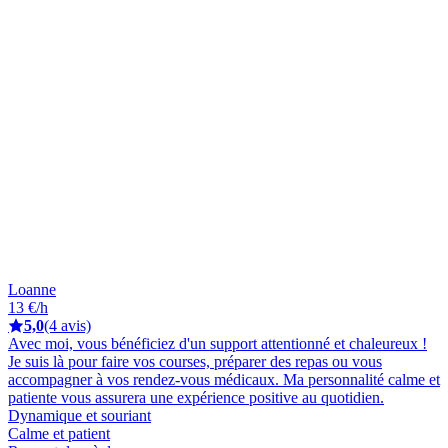
Loanne
13 €/h
5,0
(4 avis)
Avec moi, vous bénéficiez d'un support attentionné et chaleureux !
Je suis là pour faire vos courses, préparer des repas ou vous
accompagner à vos rendez-vous médicaux. Ma personnalité calme et
patiente vous assurera une expérience positive au quotidien.
Dynamique et souriant
Calme et patient