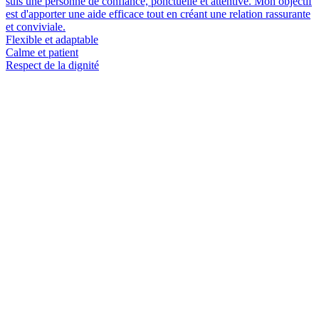
suis une personne de confiance, ponctuelle et attentive. Mon objectif
est d'apporter une aide efficace tout en créant une relation rassurante
et conviviale.
Flexible et adaptable
Calme et patient
Respect de la dignité