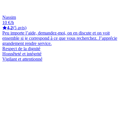
Nassim
10 €/h
4,2
(5 avis)
Peu importe l’aide, demandez-moi, on en discute et on voit
ensemble si je correspond à ce que vous recherchez. J’apprécie
grandement rendre service.
Respect de la dignité
Honnêteté et intégrité
Vigilant et attentionné