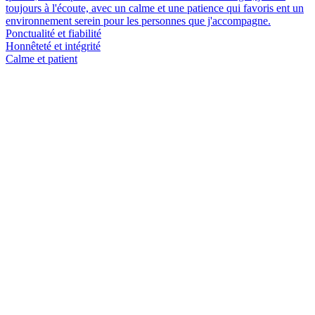
toujours à l'écoute, avec un calme et une patience qui favoris ent un
environnement serein pour les personnes que j'accompagne.
Ponctualité et fiabilité
Honnêteté et intégrité
Calme et patient