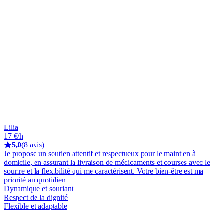
Lilia
17 €/h
5,0
(8 avis)
Je propose un soutien attentif et respectueux pour le maintien à
domicile, en assurant la livraison de médicaments et courses avec le
sourire et la flexibilité qui me caractérisent. Votre bien-être est ma
priorité au quotidien.
Dynamique et souriant
Respect de la dignité
Flexible et adaptable