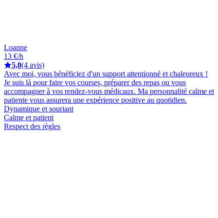
Loanne
13 €/h
5,0
(4 avis)
Avec moi, vous bénéficiez d'un support attentionné et chaleureux !
Je suis là pour faire vos courses, préparer des repas ou vous
accompagner à vos rendez-vous médicaux. Ma personnalité calme et
patiente vous assurera une expérience positive au quotidien.
Dynamique et souriant
Calme et patient
Respect des règles