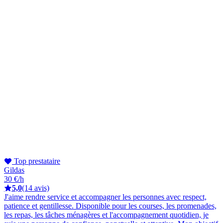
Top prestataire
Gildas
30 €/h
5,0
(14 avis)
J'aime rendre service et accompagner les personnes avec respect,
patience et gentillesse. Disponible pour les courses, les promenades,
les repas, les tâches ménagères et l'accompagnement quotidien, je