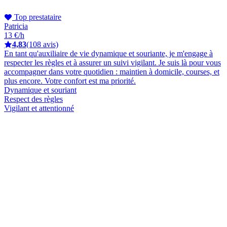
Top prestataire
Patricia
13 €/h
4,83
(108 avis)
En tant qu'auxiliaire de vie dynamique et souriante, je m'engage à
respecter les règles et à assurer un suivi vigilant. Je suis là pour vous
accompagner dans votre quotidien : maintien à domicile, courses, et
plus encore. Votre confort est ma priorité.
Dynamique et souriant
Respect des règles
Vigilant et attentionné