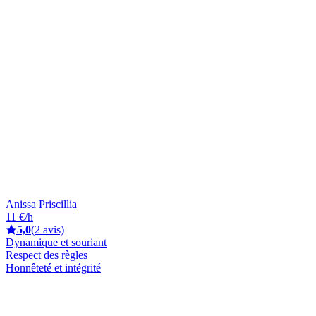
Anissa Priscillia
11 €/h
5,0
(2 avis)
Dynamique et souriant
Respect des règles
Honnêteté et intégrité