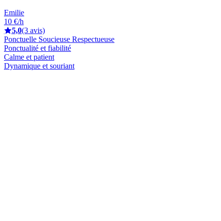
Emilie
10 €/h
5,0
(3 avis)
Ponctuelle Soucieuse Respectueuse
Ponctualité et fiabilité
Calme et patient
Dynamique et souriant