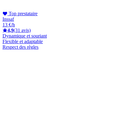
Top prestataire
Inssaf
13 €/h
4,9
(31 avis)
Dynamique et souriant
Flexible et adaptable
Respect des règles