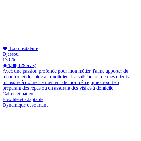
Top prestataire
Djessou
13 €/h
4,88
(129 avis)
Avec une passion profonde pour mon métier, j'aime apporter du
réconfort et de l'aide au quotidien. La satisfaction de mes clients
m'inspire à donner le meilleur de moi-même, que ce soit en
préparant des repas ou en assurant des visites à domicile.
Calme et patient
Flexible et adaptable
Dynamique et souriant