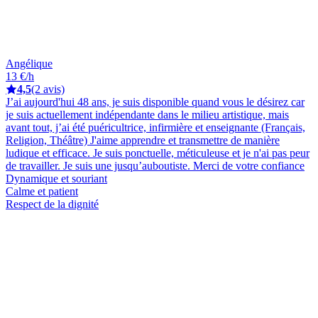
Angélique
13 €/h
4,5
(2 avis)
J’ai aujourd'hui 48 ans, je suis disponible quand vous le désirez car
je suis actuellement indépendante dans le milieu artistique, mais
avant tout, j’ai été puéricultrice, infirmière et enseignante (Français,
Religion, Théâtre) J'aime apprendre et transmettre de manière
ludique et efficace. Je suis ponctuelle, méticuleuse et je n'ai pas peur
de travailler. Je suis une jusqu’auboutiste. Merci de votre confiance
Dynamique et souriant
Calme et patient
Respect de la dignité