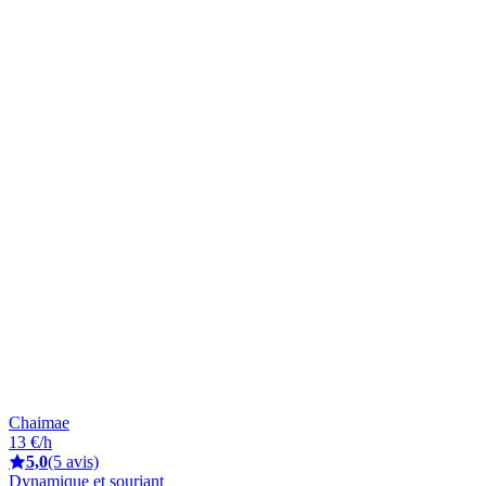
Chaimae
13 €/h
5,0
(5 avis)
Dynamique et souriant