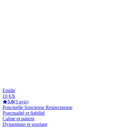
Emilie
10 €/h
5,0
(3 avis)
Ponctuelle Soucieuse Respectueuse
Ponctualité et fiabilité
Calme et patient
Dynamique et souriant