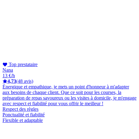
Top prestataire
Nana
13 €/h
4,73
(48 avis)
Énergique et empathique, je mets un point d'honneur à m'adapter
aux besoins de chaque client. Que ce soit pour les courses, la
préparation de repas savoureux ou les visites à domicile, je m'engage
avec respect et fiabilité pour vous offrir le meilleur !
Respect des règles
Ponctualité et fiabilité
Flexible et adaptable