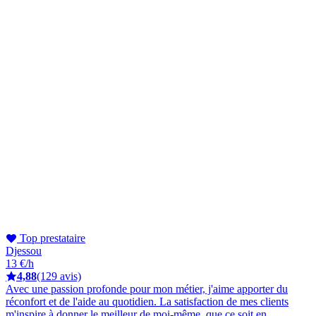
Top prestataire
Djessou
13 €/h
4,88
(129 avis)
Avec une passion profonde pour mon métier, j'aime apporter du
réconfort et de l'aide au quotidien. La satisfaction de mes clients
m'inspire à donner le meilleur de moi-même, que ce soit en