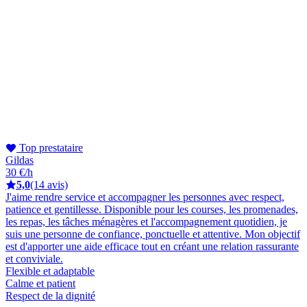
Top prestataire
Gildas
30 €/h
5,0
(14 avis)
J'aime rendre service et accompagner les personnes avec respect,
patience et gentillesse. Disponible pour les courses, les promenades,
les repas, les tâches ménagères et l'accompagnement quotidien, je
suis une personne de confiance, ponctuelle et attentive. Mon objectif
est d'apporter une aide efficace tout en créant une relation rassurante
et conviviale.
Flexible et adaptable
Calme et patient
Respect de la dignité