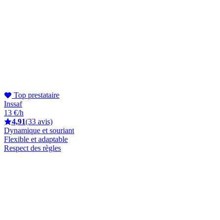
Top prestataire
Inssaf
13 €/h
4,91
(33 avis)
Dynamique et souriant
Flexible et adaptable
Respect des règles