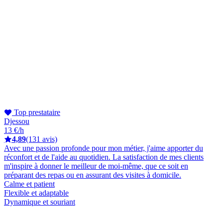
Top prestataire
Djessou
13 €/h
4,89
(131 avis)
Avec une passion profonde pour mon métier, j'aime apporter du
réconfort et de l'aide au quotidien. La satisfaction de mes clients
m'inspire à donner le meilleur de moi-même, que ce soit en
préparant des repas ou en assurant des visites à domicile.
Calme et patient
Flexible et adaptable
Dynamique et souriant