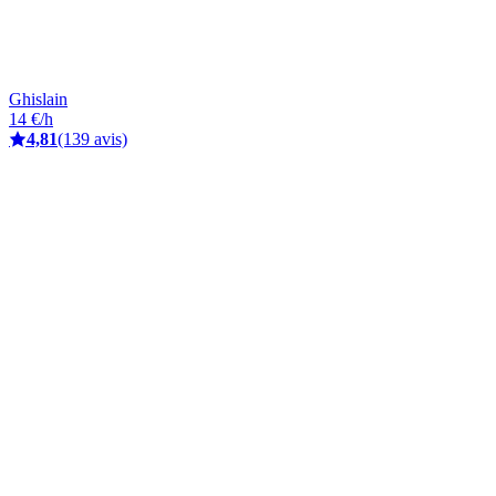
Ghislain
14 €/h
4,81
(139 avis)