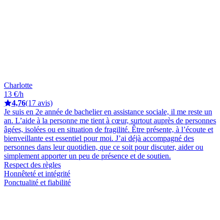
Charlotte
13 €/h
4,76
(17 avis)
Je suis en 2e année de bachelier en assistance sociale, il me reste un
an. L’aide à la personne me tient à cœur, surtout auprès de personnes
âgées, isolées ou en situation de fragilité. Être présente, à l’écoute et
bienveillante est essentiel pour moi. J’ai déjà accompagné des
personnes dans leur quotidien, que ce soit pour discuter, aider ou
simplement apporter un peu de présence et de soutien.
Respect des règles
Honnêteté et intégrité
Ponctualité et fiabilité