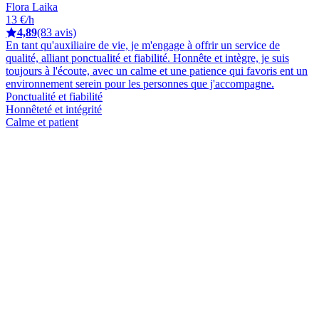
Flora Laika
13 €/h
4,89
(83 avis)
En tant qu'auxiliaire de vie, je m'engage à offrir un service de
qualité, alliant ponctualité et fiabilité. Honnête et intègre, je suis
toujours à l'écoute, avec un calme et une patience qui favoris ent un
environnement serein pour les personnes que j'accompagne.
Ponctualité et fiabilité
Honnêteté et intégrité
Calme et patient