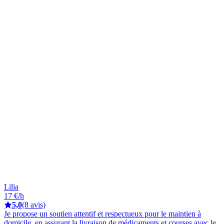
Lilia
17 €/h
5,0
(8 avis)
Je propose un soutien attentif et respectueux pour le maintien à
domicile, en assurant la livraison de médicaments et courses avec le