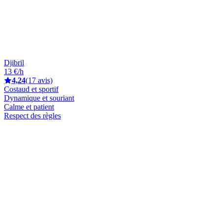
Djibril
13 €/h
4,24
(17 avis)
Costaud et sportif
Dynamique et souriant
Calme et patient
Respect des règles