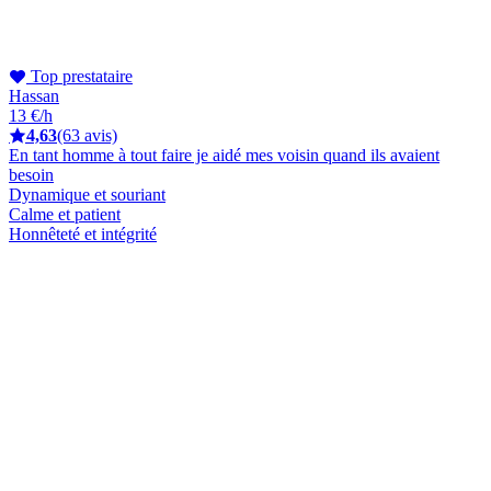
Top prestataire
Hassan
13 €/h
4,63
(63 avis)
En tant homme à tout faire je aidé mes voisin quand ils avaient
besoin
Dynamique et souriant
Calme et patient
Honnêteté et intégrité