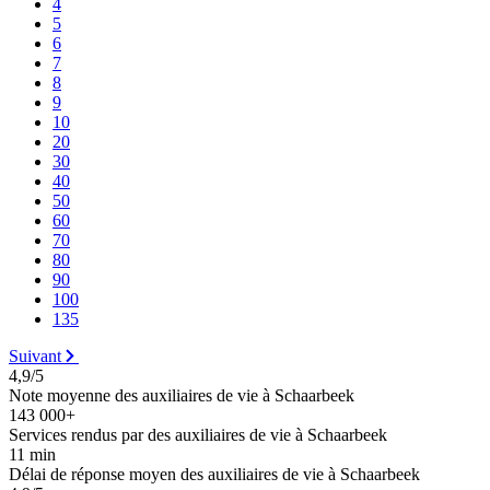
4
5
6
7
8
9
10
20
30
40
50
60
70
80
90
100
135
Suivant
4,9/5
Note moyenne des auxiliaires de vie à Schaarbeek
143 000+
Services rendus par des auxiliaires de vie à Schaarbeek
11 min
Délai de réponse moyen des auxiliaires de vie à Schaarbeek