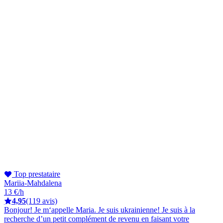
Top prestataire
Mariia-Mahdalena
13 €/h
4,95
(119 avis)
Bonjour! Je m‘appelle Maria. Je suis ukrainienne! Je suis à la
recherche d’un petit complément de revenu en faisant votre