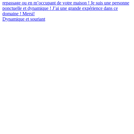
repassage ou en m’occupant de votre maison ! Je suis une personne
ponctuelle et dynamique ! J’ai une grande expérience dans ce
domaine ! Mersi!
Dynamique et souriant