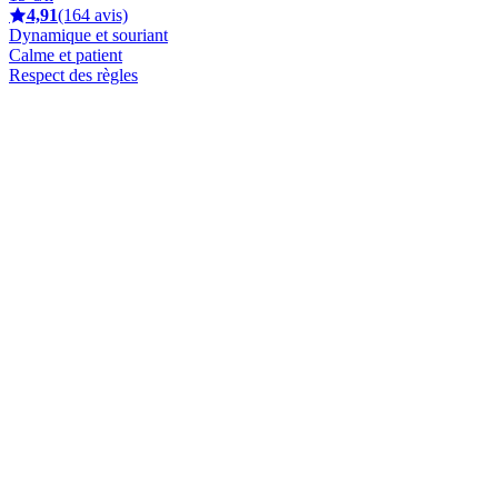
4,91
(164 avis)
Dynamique et souriant
Calme et patient
Respect des règles