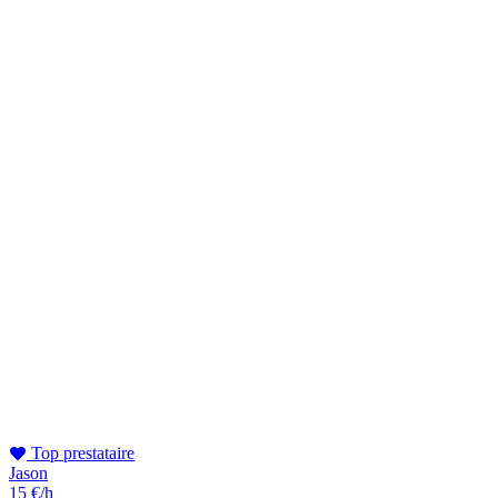
Top prestataire
Jason
15 €/h