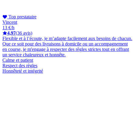
Top prestataire
Vincent
13 €/h
4,97
(36 avis)
Flexible et à l’écoute, je m’adapte facilement aux besoins de chacun.
Que ce soit pour des livraisons à domicile ou un accompagnement
en course, je m'engage à respecter des règles strictes tout en offrant
un service chaleureux et honnête.
Calme et patient
Respect des règles
Honnêteté et intégrité