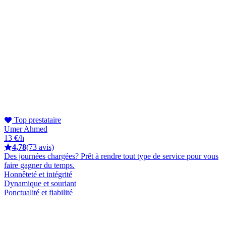
Top prestataire
Umer Ahmed
13 €/h
4,78
(73 avis)
Des journées chargées? Prêt à rendre tout type de service pour vous
faire gagner du temps.
Honnêteté et intégrité
Dynamique et souriant
Ponctualité et fiabilité