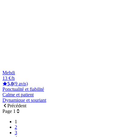
Mehdi
13 €/h
5,0
(9 avis)
Ponctualité et fiabilité
Calme et patient
Dynamique et souriant
Précédent
Page 1
1
2
3