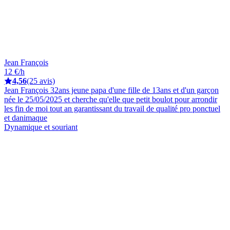
Jean François
12 €/h
4,56
(25 avis)
Jean François 32ans jeune papa d'une fille de 13ans et d'un garçon
née le 25/05/2025 et cherche qu'elle que petit boulot pour arrondir
les fin de moi tout an garantissant du travail de qualité pro ponctuel
et danimaque
Dynamique et souriant