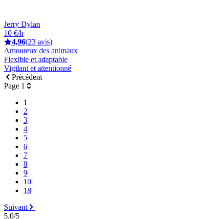
Jerry Dylan
10 €/h
4,96
(23 avis)
Amoureux des animaux
Flexible et adaptable
Vigilant et attentionné
Précédent
Page 1
1
2
3
4
5
6
7
8
9
10
18
Suivant
5,0/5