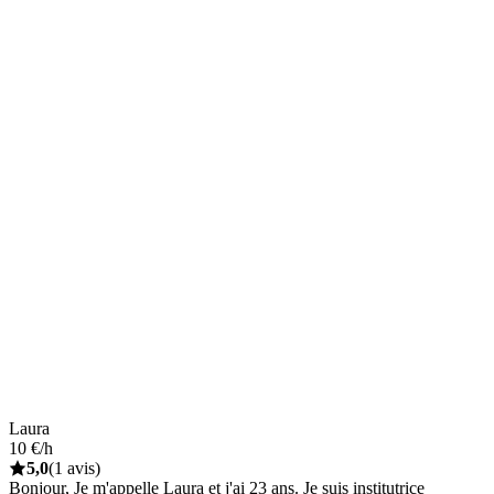
Laura
10 €/h
5,0
(1 avis)
Bonjour, Je m'appelle Laura et j'ai 23 ans. Je suis institutrice