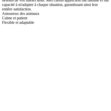
besoins de vos fidèles amis. Mes clients apprécient ma fiabilité et ma
capacité à m'adapter à chaque situation, garantissant ainsi leur
entière satisfaction.
Amoureux des animaux
Calme et patient
Flexible et adaptable