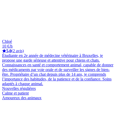
Chloé
10 €/h
5,0
(2 avis)
Étudiante en 2e année de médecine vétérinaire à Bruxelles, je
propose une garde sérieuse et attentive pour chiens et chats.
Connaissances en santé et comportement animal, capable de donner
des médicaments par voie orale et de surveiller les signes de bien-
être. Propriétaire d’un chat depuis plus de 14 ans, je comprends
l’importance des habitudes, de la patience et de la confiance. Soins
adaptés à chaque animal.
Nouvelles régulières
Calme et patient
Amoureux des animaux