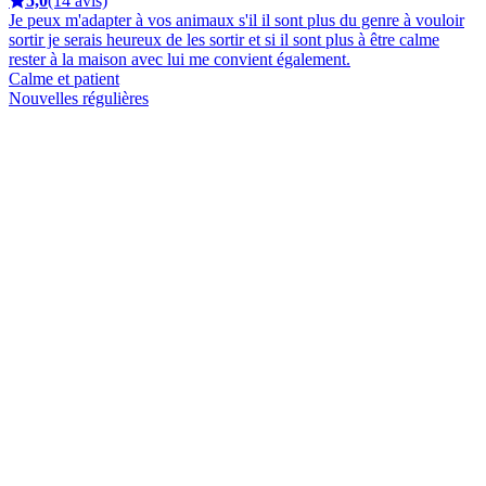
5,0
(14 avis)
Je peux m'adapter à vos animaux s'il il sont plus du genre à vouloir
sortir je serais heureux de les sortir et si il sont plus à être calme
rester à la maison avec lui me convient également.
Calme et patient
Nouvelles régulières