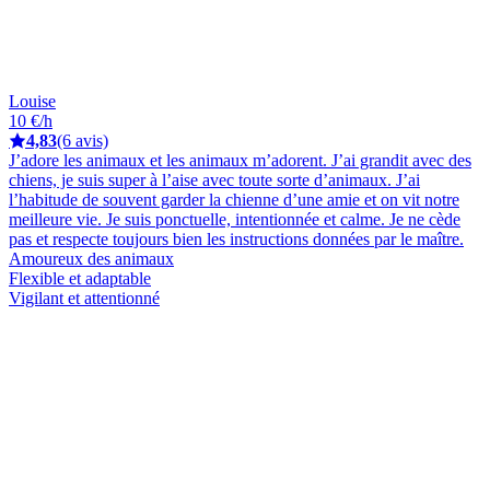
Louise
10 €/h
4,83
(6 avis)
J’adore les animaux et les animaux m’adorent. J’ai grandit avec des
chiens, je suis super à l’aise avec toute sorte d’animaux. J’ai
l’habitude de souvent garder la chienne d’une amie et on vit notre
meilleure vie. Je suis ponctuelle, intentionnée et calme. Je ne cède
pas et respecte toujours bien les instructions données par le maître.
Amoureux des animaux
Flexible et adaptable
Vigilant et attentionné