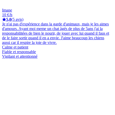
Imane
10 €/h
5,0
(5 avis)
Je n'ai pas d'expérience dans la garde d'animaux, mais je les aimes
d'amours. Ayant moi meme un chat àgés de plus de 5ans j'ai la
responsabilitées de bien le nourir, de jouer avec lui quand il faus et
de le faire sortir quand il en a envie. J'aime beaucoup les chiens
aussi car il respire la joie de vivre.
Calme et patient
Fiable et responsable
Vigilant et attentionné