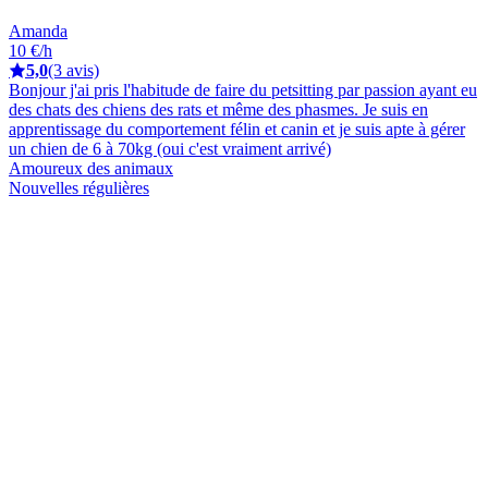
Amanda
10 €/h
5,0
(3 avis)
Bonjour j'ai pris l'habitude de faire du petsitting par passion ayant eu
des chats des chiens des rats et même des phasmes. Je suis en
apprentissage du comportement félin et canin et je suis apte à gérer
un chien de 6 à 70kg (oui c'est vraiment arrivé)
Amoureux des animaux
Nouvelles régulières