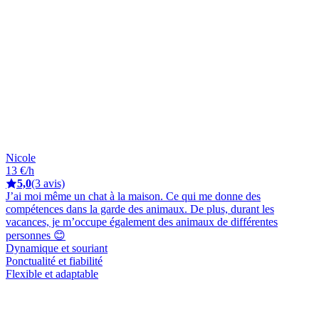
Nicole
13 €/h
5,0
(3 avis)
J’ai moi même un chat à la maison. Ce qui me donne des
compétences dans la garde des animaux. De plus, durant les
vacances, je m’occupe également des animaux de différentes
personnes 😊
Dynamique et souriant
Ponctualité et fiabilité
Flexible et adaptable