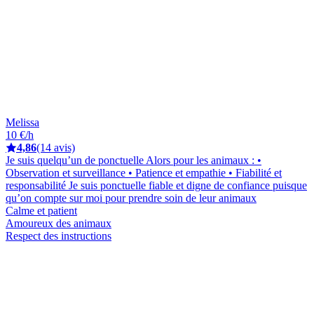
Melissa
10 €/h
4,86
(14 avis)
Je suis quelqu’un de ponctuelle Alors pour les animaux : •
Observation et surveillance • Patience et empathie • Fiabilité et
responsabilité Je suis ponctuelle fiable et digne de confiance puisque
qu’on compte sur moi pour prendre soin de leur animaux
Calme et patient
Amoureux des animaux
Respect des instructions