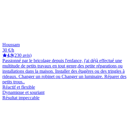
Houssam
30 €/h
4,9
(230 avis)
Passionné par le bricolage depuis l'enfance, j'ai déjà effectué une
multitude de petits travaux en tout genre,des petite réparations ou
installations dans la maison. Installer des étagères ou des tringles à
rideaux. Changer un robinet ou Changer un luminaire. Réparer des
petits trous..
Réactif et flexible
Dynamique et souriant
Résultat impeccable