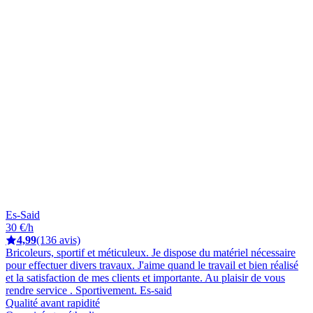
Es-Said
30 €/h
4,99
(136 avis)
Bricoleurs, sportif et méticuleux. Je dispose du matériel nécessaire
pour effectuer divers travaux. J'aime quand le travail et bien réalisé
et la satisfaction de mes clients et importante. Au plaisir de vous
rendre service . Sportivement. Es-said
Qualité avant rapidité