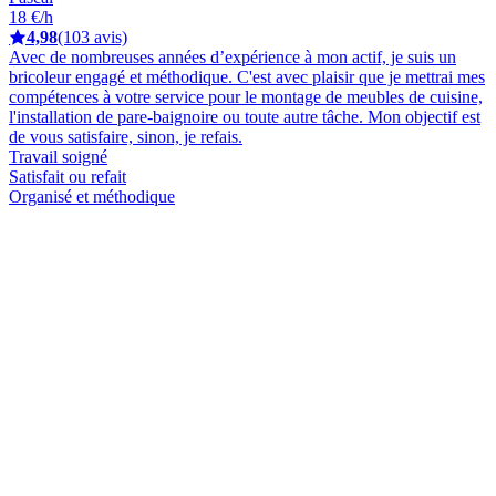
18 €/h
4,98
(103 avis)
Avec de nombreuses années d’expérience à mon actif, je suis un
bricoleur engagé et méthodique. C'est avec plaisir que je mettrai mes
compétences à votre service pour le montage de meubles de cuisine,
l'installation de pare-baignoire ou toute autre tâche. Mon objectif est
de vous satisfaire, sinon, je refais.
Travail soigné
Satisfait ou refait
Organisé et méthodique