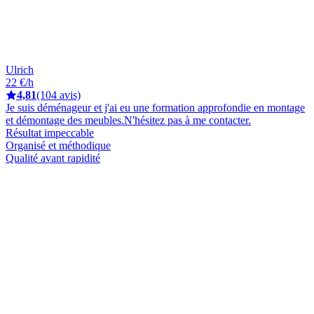
Ulrich
22 €/h
4,81
(104 avis)
Je suis déménageur et j'ai eu une formation approfondie en montage
et démontage des meubles.N'hésitez pas à me contacter.
Résultat impeccable
Organisé et méthodique
Qualité avant rapidité