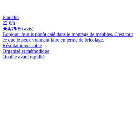
Franclin
22 €/h
4,79
(86 avis)
Bonjour. Je suis plutôt calé dans le montage de meubles. C'est tout
ce que je peux vraiment faire en terme de bricolage.
Résultat impeccable
Organisé et méthodique
Qualité avant rapidité