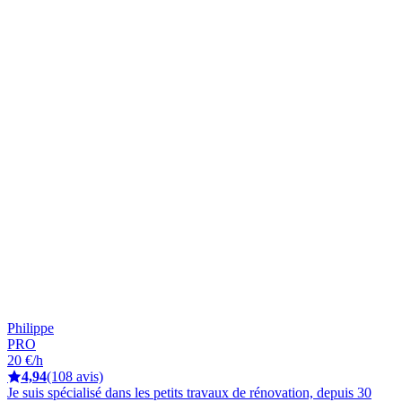
Philippe
PRO
20 €/h
4,94
(108 avis)
Je suis spécialisé dans les petits travaux de rénovation, depuis 30