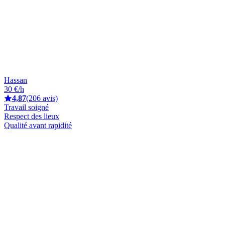
Hassan
30 €/h
4,87
(206 avis)
Travail soigné
Respect des lieux
Qualité avant rapidité