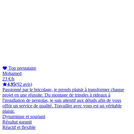
Top prestataire
Mohamed
23 €/h
4,95
(92 avis)
Passionné par le bricolage, je prends plaisir à transformer chaque
projet en une réussite. Du montage de tringles à rideaux à
l'installation de pergolas, je suis attentif aux détails afin de vous
offrir un service de qualité. Travailler avec vous est un véritable
plaisir.
Dynamique et souriant
Résultat garanti
Réactif et flexible