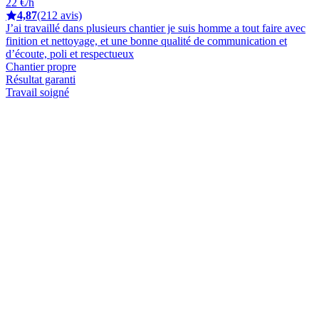
22 €/h
4,87
(212 avis)
J’ai travaillé dans plusieurs chantier je suis homme a tout faire avec
finition et nettoyage, et une bonne qualité de communication et
d’écoute, poli et respectueux
Chantier propre
Résultat garanti
Travail soigné