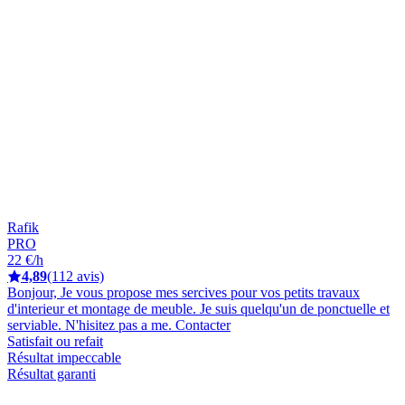
Rafik
PRO
22 €/h
4,89
(112 avis)
Bonjour, Je vous propose mes sercives pour vos petits travaux
d'interieur et montage de meuble. Je suis quelqu'un de ponctuelle et
serviable. N'hisitez pas a me. Contacter
Satisfait ou refait
Résultat impeccable
Résultat garanti