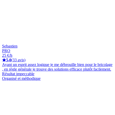
Sebastien
PRO
25 €/h
5,0
(33 avis)
Ayant un esprit assez logique je me débrouille bien pour le bricolage
, en règle générale je trouve des solutions efficace plutôt facilement.
Résultat impeccable
Organisé et méthodique