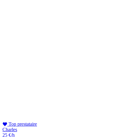
Top prestataire
Charles
25 €/h