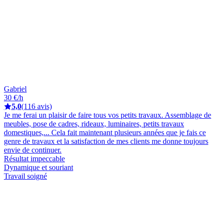
Gabriel
30 €/h
5,0
(116 avis)
Je me ferai un plaisir de faire tous vos petits travaux. Assemblage de
meubles, pose de cadres, rideaux, luminaires, petits travaux
domestiques,... Cela fait maintenant plusieurs années que je fais ce
genre de travaux et la satisfaction de mes clients me donne toujours
envie de continuer.
Résultat impeccable
Dynamique et souriant
Travail soigné