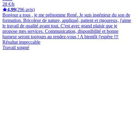
28 €/h
4,99
(296 avis)
Bonjour a tous , je me prénomme René. Je suis ingénieur du son de
formation. Bricoleur de nature, appliqué, patient et rigoureux, j'aime
le travail de qualité avant tout. C'est avec grand plaisir que je
propose mes services. Communication, disponibilité et bonne
humeur seront toujours au rendez-vous ! A bientôt j'espère !!!
Résultat impeccable
Travail soigné