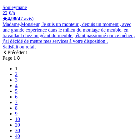
Souleymane
22 €/h
4,98
(47 avis)
Madame,Monsieur, Je suis un monteur , depuis un moment , avec
une grande expérience dans le milieu du montage de meuble, en
travaillant chez un géant du meuble , étant passionné par ce métier ,
j’ai décidé de mettre mes services à votre disposition .
Satisfait ou refait
Précédent
Page 1
1
2
3
4
5
6
7
8
9
10
20
30
40