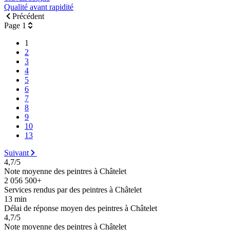
Qualité avant rapidité
Précédent
Page 1
1
2
3
4
5
6
7
8
9
10
13
Suivant
4,7/5
Note moyenne des peintres à Châtelet
2 056 500+
Services rendus par des peintres à Châtelet
13 min
Délai de réponse moyen des peintres à Châtelet
4,7/5
Note moyenne des peintres à Châtelet