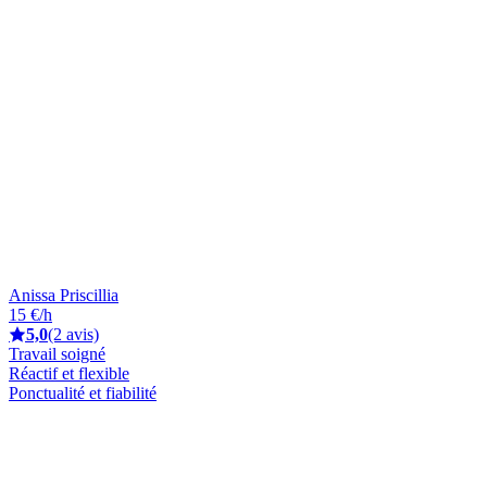
Anissa Priscillia
15 €/h
5,0
(2 avis)
Travail soigné
Réactif et flexible
Ponctualité et fiabilité