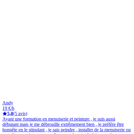
Andy
19 €/h
5,0
(5 avis)
Ayant une formation en menuiserie et peinture , je suis aussi
débutant mais je me débrouille extrêmement bien , je préfère être
honnête en le stipulant , je sais peindre , installer de la menuiserie ou