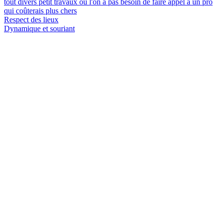
tout divers petit travaux ou l'on a pas besoin de faire appel a un pro
qui coûterais plus chers
Respect des lieux
Dynamique et souriant