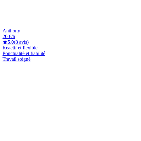
Anthony
20 €/h
5,0
(8 avis)
Réactif et flexible
Ponctualité et fiabilité
Travail soigné