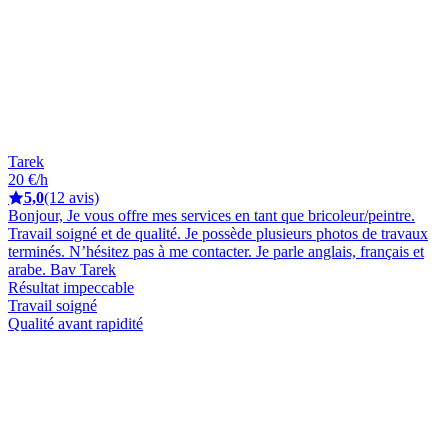
Tarek
20 €/h
5,0
(12 avis)
Bonjour, Je vous offre mes services en tant que bricoleur/peintre.
Travail soigné et de qualité. Je possède plusieurs photos de travaux
terminés. N’hésitez pas à me contacter. Je parle anglais, français et
arabe. Bav Tarek
Résultat impeccable
Travail soigné
Qualité avant rapidité