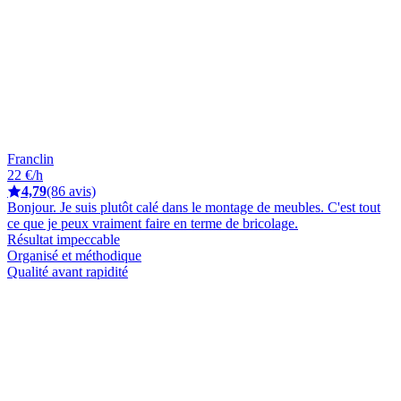
Franclin
22 €/h
4,79
(86 avis)
Bonjour. Je suis plutôt calé dans le montage de meubles. C'est tout
ce que je peux vraiment faire en terme de bricolage.
Résultat impeccable
Organisé et méthodique
Qualité avant rapidité