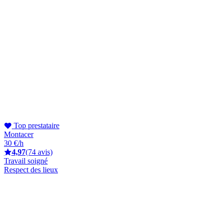
Top prestataire
Montacer
30 €/h
4,97
(74 avis)
Travail soigné
Respect des lieux