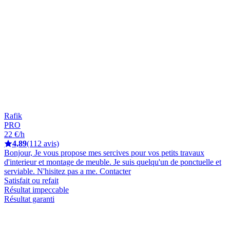
Rafik
PRO
22 €/h
4,89
(112 avis)
Bonjour, Je vous propose mes sercives pour vos petits travaux
d'interieur et montage de meuble. Je suis quelqu'un de ponctuelle et
serviable. N'hisitez pas a me. Contacter
Satisfait ou refait
Résultat impeccable
Résultat garanti