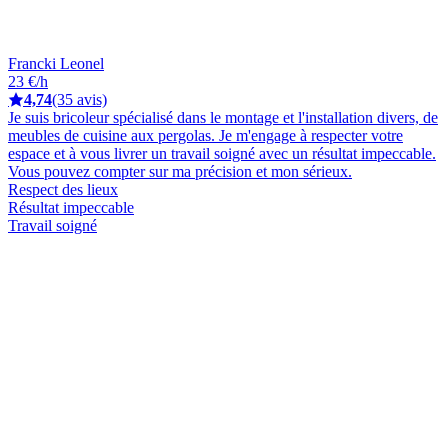
Francki Leonel
23 €/h
4,74
(35 avis)
Je suis bricoleur spécialisé dans le montage et l'installation divers, de
meubles de cuisine aux pergolas. Je m'engage à respecter votre
espace et à vous livrer un travail soigné avec un résultat impeccable.
Vous pouvez compter sur ma précision et mon sérieux.
Respect des lieux
Résultat impeccable
Travail soigné