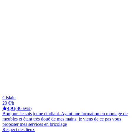
Gislain
20 €/h
4,91
(46 avis)
Bonjour. Je suis jeune étudiant. Ayant une formation en montage de
meubles et étant très doué de mes mains, je viens de ce pas vous
proposer mes services en bricolage
Respect des lieux