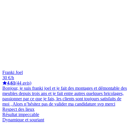
Franki Joel
30 €/h
4,61
(44 avis)
Bonjour, je suis franki joel et je fait des montages et démontable des
meubles depuis trois ans et je fait entre autres quelques bricolages,
passionner par ce que je fais, les clients sont toujours satisfaits de
moi , Alors n’hésitez pas de valider ma candidature svp merci
Respect des lieux
Résultat impeccable
Dynamique et souriant