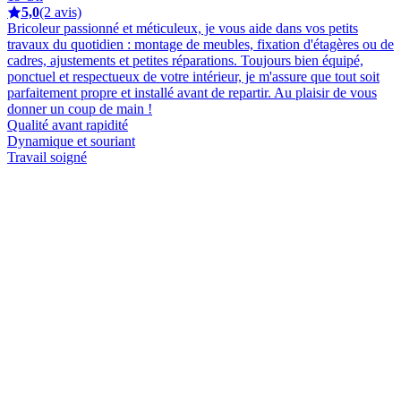
5,0
(2 avis)
Bricoleur passionné et méticuleux, je vous aide dans vos petits
travaux du quotidien : montage de meubles, fixation d'étagères ou de
cadres, ajustements et petites réparations. Toujours bien équipé,
ponctuel et respectueux de votre intérieur, je m'assure que tout soit
parfaitement propre et installé avant de repartir. Au plaisir de vous
donner un coup de main !
Qualité avant rapidité
Dynamique et souriant
Travail soigné