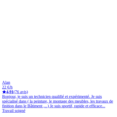
Alan
22 €/h
4,91
(76 avis)
Bonjour, je suis un technicien qualifié et expérimenté. Je suis
spécialisé dans ( la peinture, le montage des meubles, les travaux de
finition dans le Bâtiment ,...) Je suis sportif, rapide et efficace...
Travail soigné