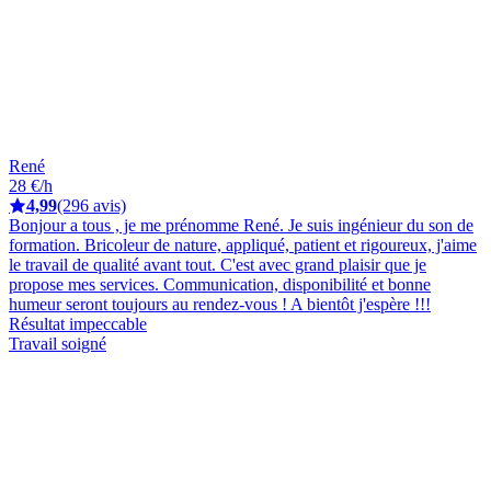
René
28 €/h
4,99
(296 avis)
Bonjour a tous , je me prénomme René. Je suis ingénieur du son de
formation. Bricoleur de nature, appliqué, patient et rigoureux, j'aime
le travail de qualité avant tout. C'est avec grand plaisir que je
propose mes services. Communication, disponibilité et bonne
humeur seront toujours au rendez-vous ! A bientôt j'espère !!!
Résultat impeccable
Travail soigné