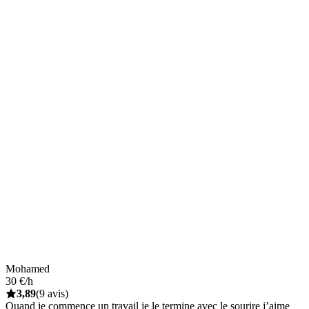
Mohamed
30 €/h
3,89
(9 avis)
Quand je commence un travail je le termine avec le sourire j’aime