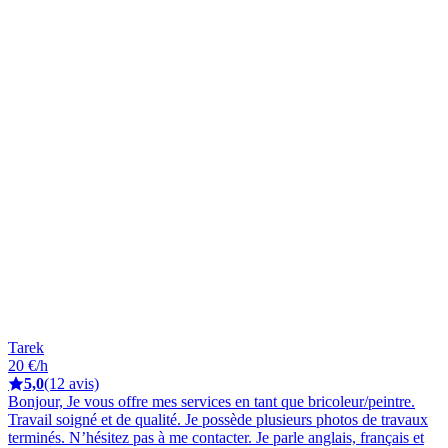
Tarek
20 €/h
5,0
(12 avis)
Bonjour, Je vous offre mes services en tant que bricoleur/peintre.
Travail soigné et de qualité. Je possède plusieurs photos de travaux
terminés. N’hésitez pas à me contacter. Je parle anglais, français et