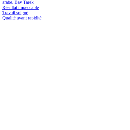
arabe. Bav Tarek
Résultat impeccable
Travail soigné
Qualité avant rapidité