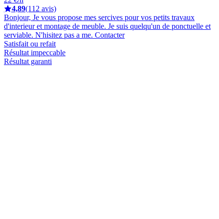
4,89
(112 avis)
Bonjour, Je vous propose mes sercives pour vos petits travaux
d'interieur et montage de meuble. Je suis quelqu'un de ponctuelle et
serviable. N'hisitez pas a me. Contacter
Satisfait ou refait
Résultat impeccable
Résultat garanti