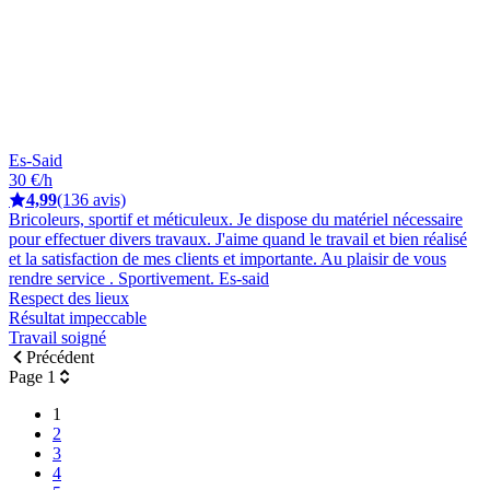
Es-Said
30 €/h
4,99
(136 avis)
Bricoleurs, sportif et méticuleux. Je dispose du matériel nécessaire
pour effectuer divers travaux. J'aime quand le travail et bien réalisé
et la satisfaction de mes clients et importante. Au plaisir de vous
rendre service . Sportivement. Es-said
Respect des lieux
Résultat impeccable
Travail soigné
Précédent
Page 1
1
2
3
4