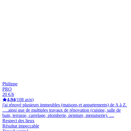
Philippe
PRO
20 €/h
4,94
(108 avis)
j'ai rénové plusieurs immeubles (maisons et appartements) de A à Z.
.....ainsi que de multiples travaux de rénovation (cuisine, salle de
bain, terrasse, carrelage, plomberie, peinture, menuiserie). ....
Respect des lieux
Résultat impeccable