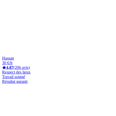
Hassan
30 €/h
4,87
(206 avis)
Respect des lieux
Travail soigné
Résultat garanti