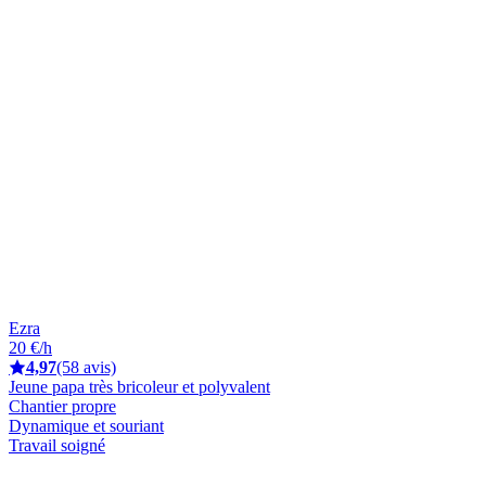
Ezra
20 €/h
4,97
(58 avis)
Jeune papa très bricoleur et polyvalent
Chantier propre
Dynamique et souriant
Travail soigné