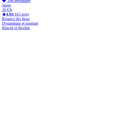
Top prestataire
Jason
20 €/h
4,91
(163 avis)
Respect des lieux
Dynamique et souriant
Réactif et flexible