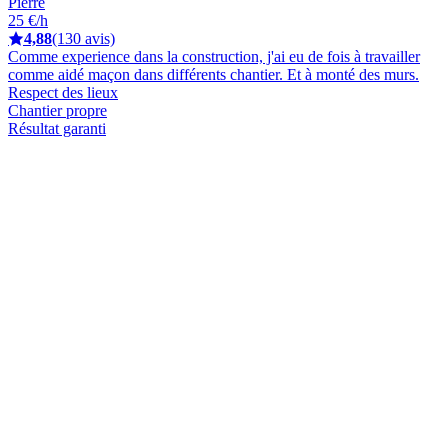
Pierre
25 €/h
4,88
(130 avis)
Comme experience dans la construction, j'ai eu de fois à travailler
comme aidé maçon dans différents chantier. Et à monté des murs.
Respect des lieux
Chantier propre
Résultat garanti