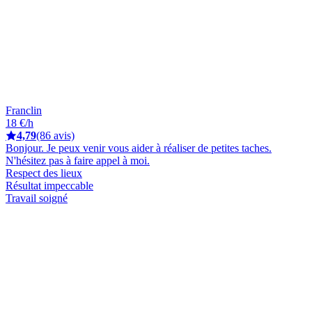
Franclin
18 €/h
4,79
(86 avis)
Bonjour. Je peux venir vous aider à réaliser de petites taches.
N'hésitez pas à faire appel à moi.
Respect des lieux
Résultat impeccable
Travail soigné