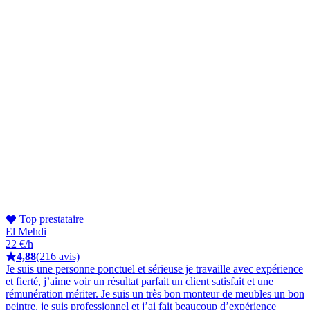
Top prestataire
El Mehdi
22 €/h
4,88
(216 avis)
Je suis une personne ponctuel et sérieuse je travaille avec expérience
et fierté, j’aime voir un résultat parfait un client satisfait et une
rémunération mériter. Je suis un très bon monteur de meubles un bon
peintre, je suis professionnel et j’ai fait beaucoup d’expérience