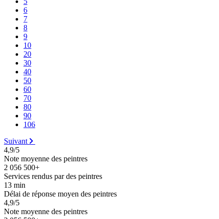
5
6
7
8
9
10
20
30
40
50
60
70
80
90
106
Suivant
4,9/5
Note moyenne des peintres
2 056 500+
Services rendus par des peintres
13 min
Délai de réponse moyen des peintres
4,9/5
Note moyenne des peintres