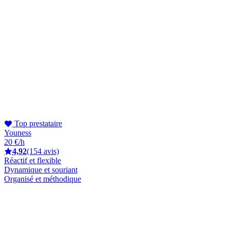
Top prestataire
Youness
20 €/h
4,92
(154 avis)
Réactif et flexible
Dynamique et souriant
Organisé et méthodique