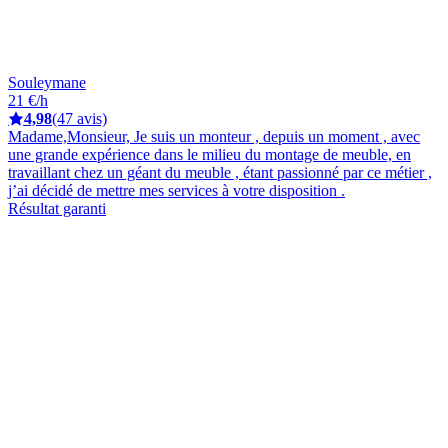
Souleymane
21 €/h
4,98
(47 avis)
Madame,Monsieur, Je suis un monteur , depuis un moment , avec
une grande expérience dans le milieu du montage de meuble, en
travaillant chez un géant du meuble , étant passionné par ce métier ,
j’ai décidé de mettre mes services à votre disposition .
Résultat garanti