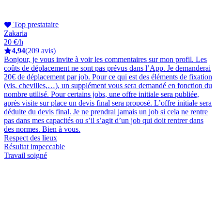
Top prestataire
Zakaria
20 €/h
4,94
(209 avis)
Bonjour, je vous invite à voir les commentaires sur mon profil. Les
coûts de déplacement ne sont pas prévus dans l’App. Je demanderai
20€ de déplacement par job. Pour ce qui est des éléments de fixation
(vis, chevilles,…), un supplément vous sera demandé en fonction du
nombre utilisé. Pour certains jobs, une offre initiale sera publiée,
après visite sur place un devis final sera proposé. L’offre initiale sera
déduite du devis final. Je ne prendrai jamais un job si cela ne rentre
pas dans mes capacités ou s’il s’agit d’un job qui doit rentrer dans
des normes. Bien à vous.
Respect des lieux
Résultat impeccable
Travail soigné