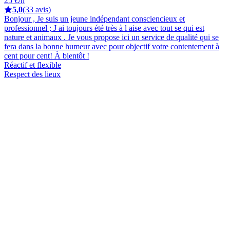
25 €/h
5,0
(33 avis)
Bonjour , Je suis un jeune indépendant consciencieux et
professionnel ; J ai toujours été très à l aise avec tout se qui est
nature et animaux . Je vous propose ici un service de qualité qui se
fera dans la bonne humeur avec pour objectif votre contentement à
cent pour cent! À bientôt !
Réactif et flexible
Respect des lieux