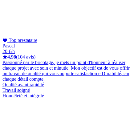
Top prestataire
Pascal
20 €/h
4,98
(104 avis)
Passionné par le bricolage, je mets un point d'honneur à réaliser
chaque projet avec soin et minutie. Mon objectif est de vous offrir
un travail de qualité qui vous apporte satisfaction etDurabilité, car
chaque détail compte.
Qualité avant rapidité
Travail soigné
Honnêteté et intégrité