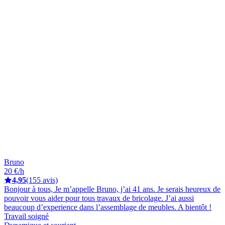
Bruno
20 €/h
4,95
(155 avis)
Bonjour à tous, Je m’appelle Bruno, j’ai 41 ans. Je serais heureux de
pouvoir vous aider pour tous travaux de bricolage. J’ai aussi
beaucoup d’experience dans l’assemblage de meubles. A bientôt !
Travail soigné