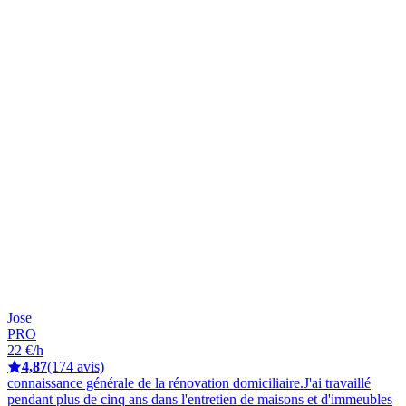
Jose
PRO
22 €/h
4,87
(174 avis)
connaissance générale de la rénovation domiciliaire.J'ai travaillé
pendant plus de cinq ans dans l'entretien de maisons et d'immeubles