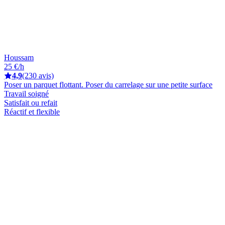
Houssam
25 €/h
4,9
(230 avis)
Poser un parquet flottant. Poser du carrelage sur une petite surface
Travail soigné
Satisfait ou refait
Réactif et flexible