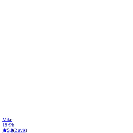
Mike
18 €/h
5,0
(2 avis)