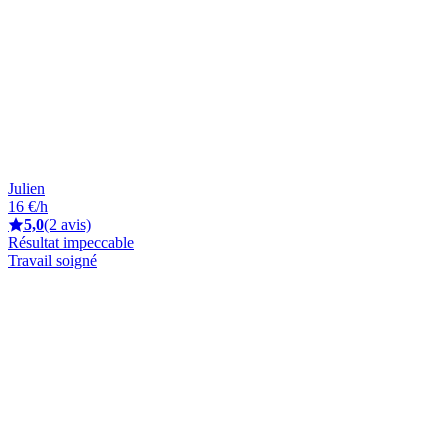
Julien
16 €/h
5,0
(2 avis)
Résultat impeccable
Travail soigné