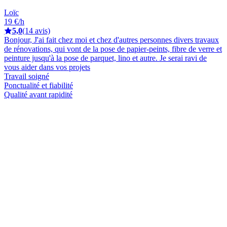
Loïc
19 €/h
5,0
(14 avis)
Bonjour, J'ai fait chez moi et chez d'autres personnes divers travaux
de rénovations, qui vont de la pose de papier-peints, fibre de verre et
peinture jusqu'à la pose de parquet, lino et autre. Je serai ravi de
vous aider dans vos projets
Travail soigné
Ponctualité et fiabilité
Qualité avant rapidité