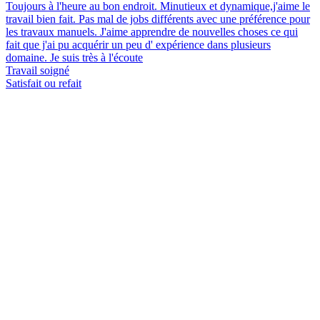
Toujours à l'heure au bon endroit. Minutieux et dynamique,j'aime le
travail bien fait. Pas mal de jobs différents avec une préférence pour
les travaux manuels. J'aime apprendre de nouvelles choses ce qui
fait que j'ai pu acquérir un peu d' expérience dans plusieurs
domaine. Je suis très à l'écoute
Travail soigné
Satisfait ou refait