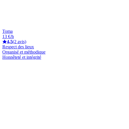
Toma
13 €/h
4,5
(2 avis)
Respect des lieux
Organisé et méthodique
Honnêteté et intégrité