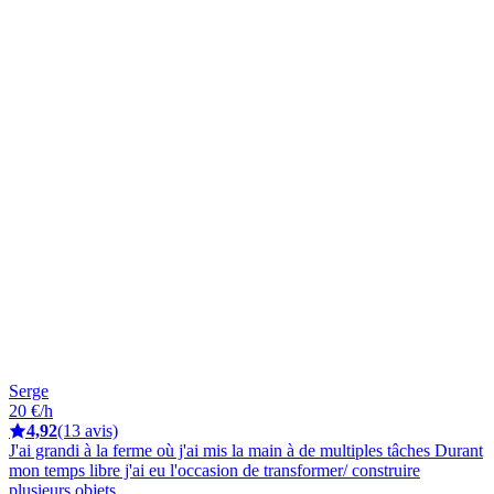
Serge
20 €/h
4,92
(13 avis)
J'ai grandi à la ferme où j'ai mis la main à de multiples tâches Durant
mon temps libre j'ai eu l'occasion de transformer/ construire
plusieurs objets