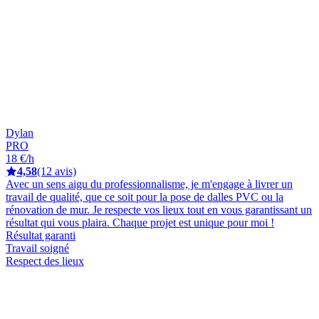
Dylan
PRO
18 €/h
4,58
(12 avis)
Avec un sens aigu du professionnalisme, je m'engage à livrer un
travail de qualité, que ce soit pour la pose de dalles PVC ou la
rénovation de mur. Je respecte vos lieux tout en vous garantissant un
résultat qui vous plaira. Chaque projet est unique pour moi !
Résultat garanti
Travail soigné
Respect des lieux