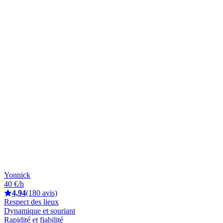
Yonnick
40 €/h
4,94
(180 avis)
Respect des lieux
Dynamique et souriant
Rapidité et fiabilité