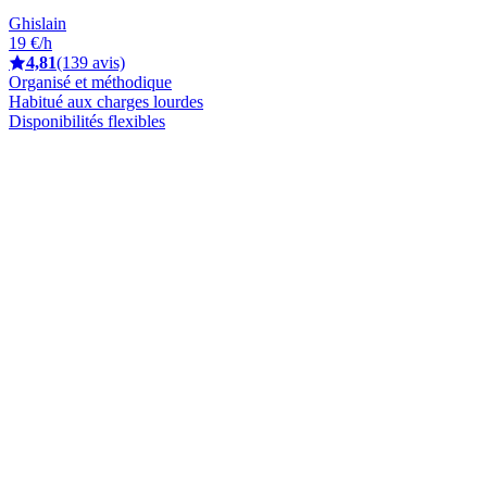
Ghislain
19 €/h
4,81
(139 avis)
Organisé et méthodique
Habitué aux charges lourdes
Disponibilités flexibles