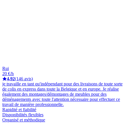
Rui
20 €/h
4,92
(146 avis)
je travaille en tant qu'indépendant pour des livraisons de toute sorte
de colis en express dans toute la Belgique et en europe. Je réalise
également des montages/démontages de meubles pour des
déménagements avec toute l'attention nécessaire pour effectuer ce
travail de manière professionnelle.
Rapidité et fiabilité
Disponibilités flexibles
Organisé et méthodique