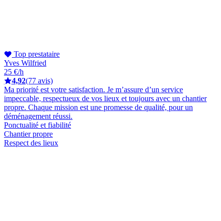
Top prestataire
Yves Wilfried
25 €/h
4,92
(77 avis)
Ma priorité est votre satisfaction. Je m’assure d’un service
impeccable, respectueux de vos lieux et toujours avec un chantier
propre. Chaque mission est une promesse de qualité, pour un
déménagement réussi.
Ponctualité et fiabilité
Chantier propre
Respect des lieux