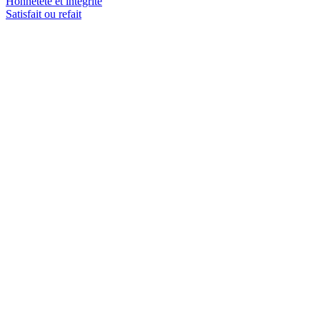
Honnêteté et intégrité
Satisfait ou refait