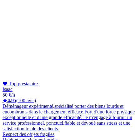
Top prestataire
Isaac
50 €/h
4,95
(100 avis)
Déménageur expérimenté,spécialisé porter des biens lourds et
encombrants dans le chargement efficace.Fort d'une force physique
exceptionnelle et d'une grande efficacité. Je m'engage à fournir un
service professionnel, ponctuel,fiable et dévoué sans stress et une
satisfaction totale des clients.
Respect des objets fragiles
Habitué aux charges lourdes