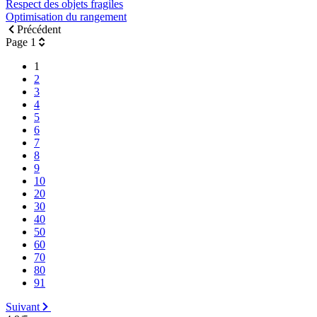
Respect des objets fragiles
Optimisation du rangement
Précédent
Page 1
1
2
3
4
5
6
7
8
9
10
20
30
40
50
60
70
80
91
Suivant