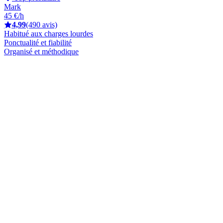
Mark
45 €/h
4,99
(490 avis)
Habitué aux charges lourdes
Ponctualité et fiabilité
Organisé et méthodique