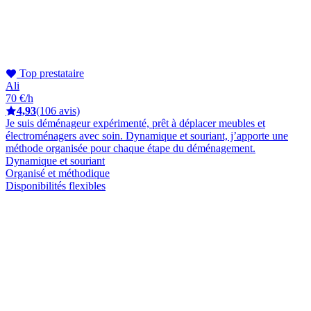
Top prestataire
Ali
70 €/h
4,93
(106 avis)
Je suis déménageur expérimenté, prêt à déplacer meubles et
électroménagers avec soin. Dynamique et souriant, j’apporte une
méthode organisée pour chaque étape du déménagement.
Dynamique et souriant
Organisé et méthodique
Disponibilités flexibles