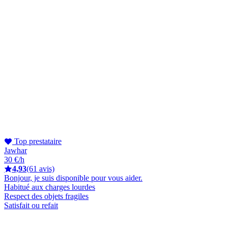
Top prestataire
Jawhar
30 €/h
4,93
(61 avis)
Bonjour, je suis disponible pour vous aider.
Habitué aux charges lourdes
Respect des objets fragiles
Satisfait ou refait