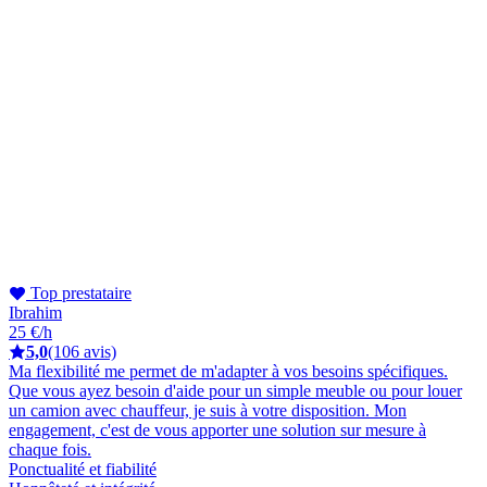
Top prestataire
Ibrahim
25 €/h
5,0
(106 avis)
Ma flexibilité me permet de m'adapter à vos besoins spécifiques.
Que vous ayez besoin d'aide pour un simple meuble ou pour louer
un camion avec chauffeur, je suis à votre disposition. Mon
engagement, c'est de vous apporter une solution sur mesure à
chaque fois.
Ponctualité et fiabilité