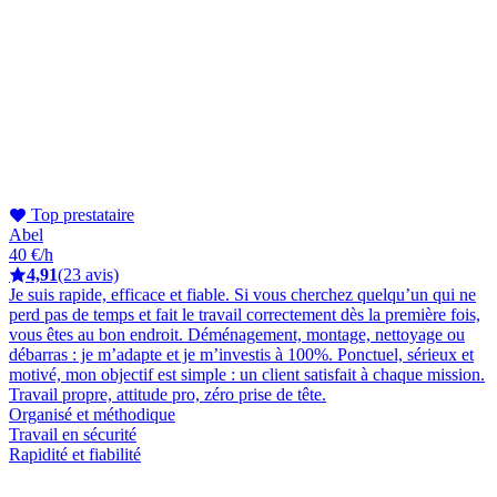
Top prestataire
Abel
40 €/h
4,91
(23 avis)
Je suis rapide, efficace et fiable. Si vous cherchez quelqu’un qui ne
perd pas de temps et fait le travail correctement dès la première fois,
vous êtes au bon endroit. Déménagement, montage, nettoyage ou
débarras : je m’adapte et je m’investis à 100%. Ponctuel, sérieux et
motivé, mon objectif est simple : un client satisfait à chaque mission.
Travail propre, attitude pro, zéro prise de tête.
Organisé et méthodique
Travail en sécurité
Rapidité et fiabilité