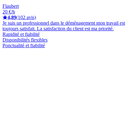
Flaubert
20 €/h
4,89
(102 avis)
Je suis un professionnel dans le déménagement mon travail est
toujours satisfait. La satisfaction du client est ma priorité.
Rapidité et fiabilité
Disponibilités flexibles
Ponctualité et fiabilité