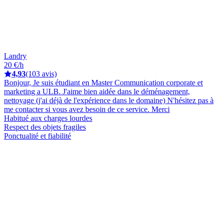
Landry
20 €/h
4,93
(103 avis)
Bonjour, Je suis étudiant en Master Communication corporate et
marketing a ULB. J'aime bien aidée dans le déménagement,
nettoyage (j'ai déjà de l'expérience dans le domaine) N'hésitez pas à
me contacter si vous avez besoin de ce service. Merci
Habitué aux charges lourdes
Respect des objets fragiles
Ponctualité et fiabilité