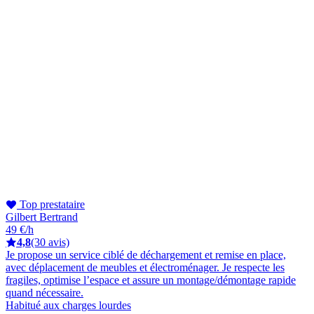
Top prestataire
Gilbert Bertrand
49 €/h
4,8
(30 avis)
Je propose un service ciblé de déchargement et remise en place,
avec déplacement de meubles et électroménager. Je respecte les
fragiles, optimise l’espace et assure un montage/démontage rapide
quand nécessaire.
Habitué aux charges lourdes