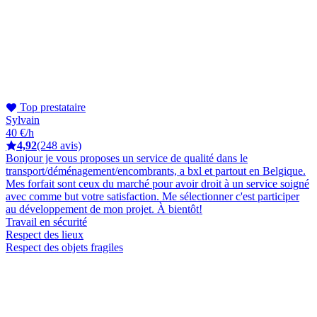
Top prestataire
Sylvain
40 €/h
4,92
(248 avis)
Bonjour je vous proposes un service de qualité dans le
transport/déménagement/encombrants, a bxl et partout en Belgique.
Mes forfait sont ceux du marché pour avoir droit à un service soigné
avec comme but votre satisfaction. Me sélectionner c'est participer
au développement de mon projet. À bientôt!
Travail en sécurité
Respect des lieux
Respect des objets fragiles