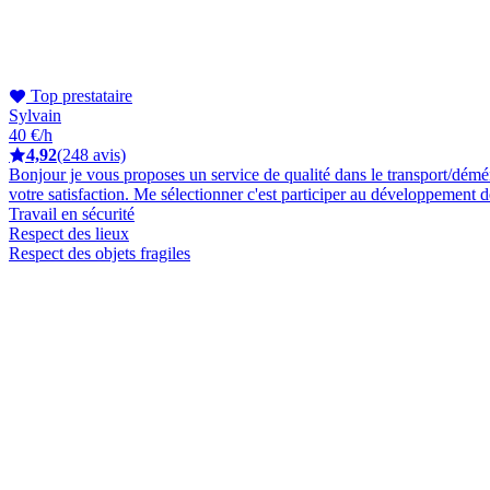
Top prestataire
Sylvain
40 €/h
4,92
(248 avis)
Bonjour je vous proposes un service de qualité dans le transport/dém
votre satisfaction. Me sélectionner c'est participer au développement 
Travail en sécurité
Respect des lieux
Respect des objets fragiles