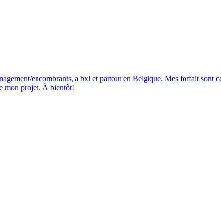
énagement/encombrants, a bxl et partout en Belgique. Mes forfait sont 
de mon projet. À bientôt!