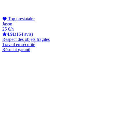
Top prestataire
Jason
25 €/h
4,91
(164 avis)
Respect des objets fragiles
Travail en sécurité
Résultat garanti