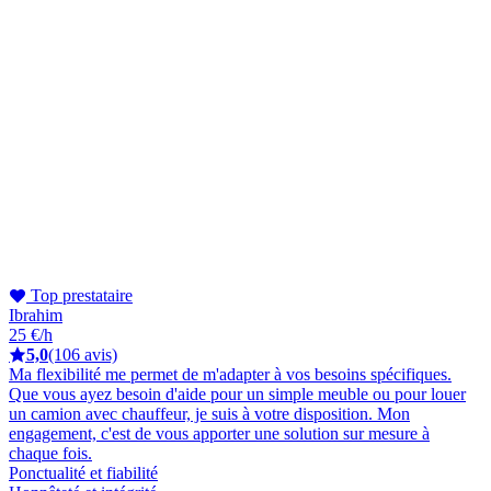
Top prestataire
Ibrahim
25 €/h
5,0
(106 avis)
Ma flexibilité me permet de m'adapter à vos besoins spécifiques.
Que vous ayez besoin d'aide pour un simple meuble ou pour louer
un camion avec chauffeur, je suis à votre disposition. Mon
engagement, c'est de vous apporter une solution sur mesure à
chaque fois.
Ponctualité et fiabilité