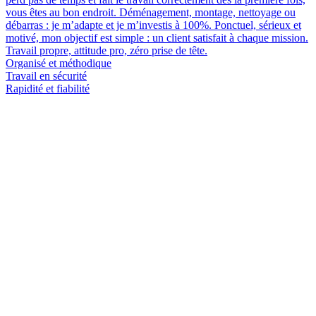
vous êtes au bon endroit. Déménagement, montage, nettoyage ou
débarras : je m’adapte et je m’investis à 100%. Ponctuel, sérieux et
motivé, mon objectif est simple : un client satisfait à chaque mission.
Travail propre, attitude pro, zéro prise de tête.
Organisé et méthodique
Travail en sécurité
Rapidité et fiabilité