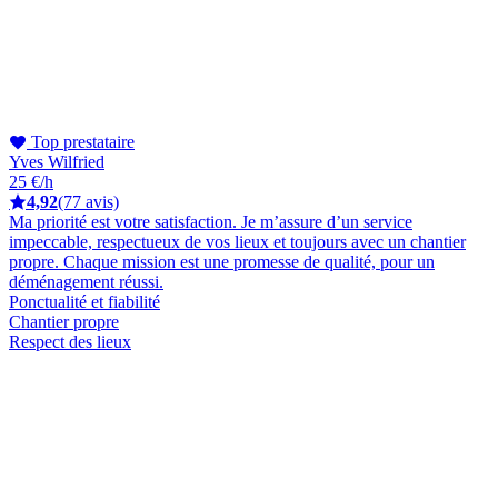
Top prestataire
Yves Wilfried
25 €/h
4,92
(77 avis)
Ma priorité est votre satisfaction. Je m’assure d’un service
impeccable, respectueux de vos lieux et toujours avec un chantier
propre. Chaque mission est une promesse de qualité, pour un
déménagement réussi.
Ponctualité et fiabilité
Chantier propre
Respect des lieux