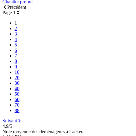
Chantier propre
Précédent
Page 1
1
2
3
4
5
6
7
8
9
10
20
30
40
50
60
70
88
Suivant
4,9/5
Note moyenne des déménageurs à Laeken