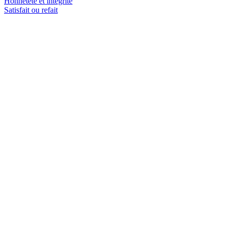
Honnêteté et intégrité
Satisfait ou refait