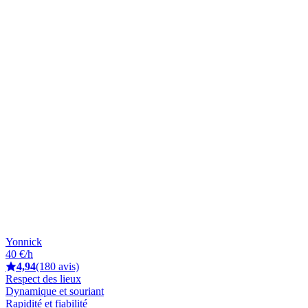
Yonnick
40 €/h
4,94
(180 avis)
Respect des lieux
Dynamique et souriant
Rapidité et fiabilité