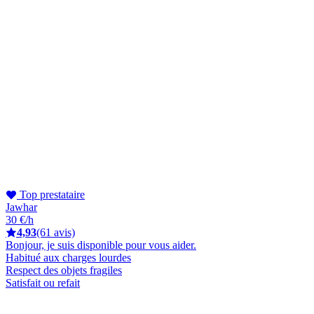
Top prestataire
Jawhar
30 €/h
4,93
(61 avis)
Bonjour, je suis disponible pour vous aider.
Habitué aux charges lourdes
Respect des objets fragiles
Satisfait ou refait