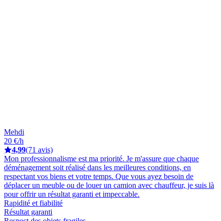
Mehdi
20 €/h
4,99
(71 avis)
Mon professionnalisme est ma priorité. Je m'assure que chaque
déménagement soit réalisé dans les meilleures conditions, en
respectant vos biens et votre temps. Que vous ayez besoin de
déplacer un meuble ou de louer un camion avec chauffeur, je suis là
pour offrir un résultat garanti et impeccable.
Rapidité et fiabilité
Résultat garanti
Respect des objets fragiles