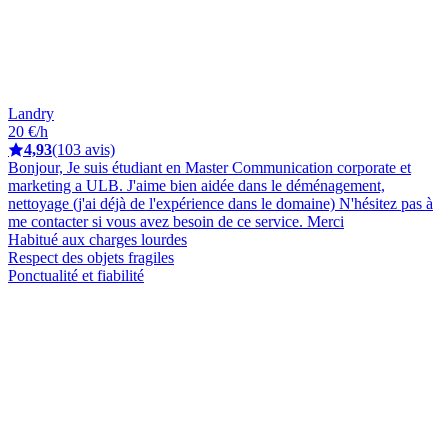
Landry
20 €/h
4,93
(103 avis)
Bonjour, Je suis étudiant en Master Communication corporate et
marketing a ULB. J'aime bien aidée dans le déménagement,
nettoyage (j'ai déjà de l'expérience dans le domaine) N'hésitez pas à
me contacter si vous avez besoin de ce service. Merci
Habitué aux charges lourdes
Respect des objets fragiles
Ponctualité et fiabilité