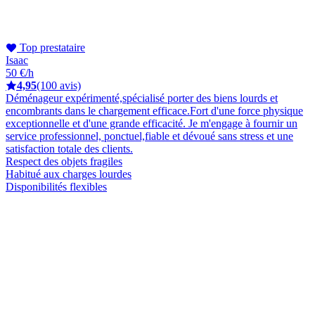
Top prestataire
Isaac
50 €/h
4,95
(100 avis)
Déménageur expérimenté,spécialisé porter des biens lourds et
encombrants dans le chargement efficace.Fort d'une force physique
exceptionnelle et d'une grande efficacité. Je m'engage à fournir un
service professionnel, ponctuel,fiable et dévoué sans stress et une
satisfaction totale des clients.
Respect des objets fragiles
Habitué aux charges lourdes
Disponibilités flexibles