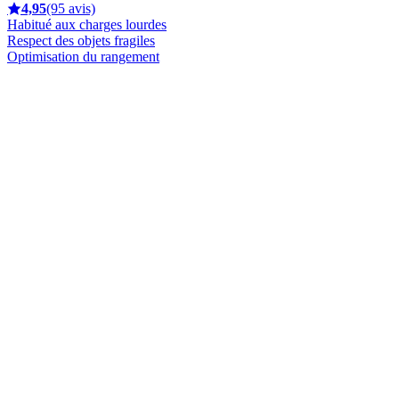
4,95
(95 avis)
Habitué aux charges lourdes
Respect des objets fragiles
Optimisation du rangement