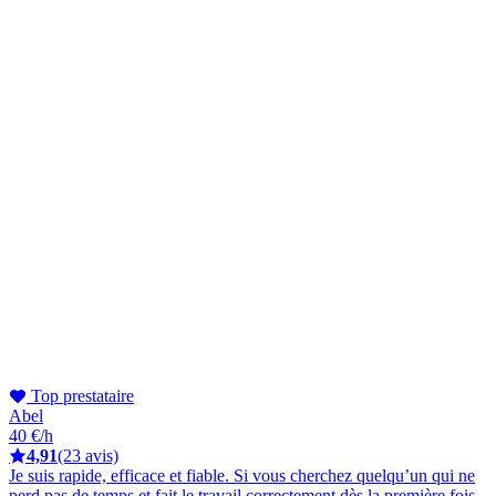
Top prestataire
Abel
40 €/h
4,91
(23 avis)
Je suis rapide, efficace et fiable. Si vous cherchez quelqu’un qui ne
perd pas de temps et fait le travail correctement dès la première fois,