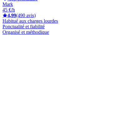
Mark
45 €/h
4,99
(490 avis)
Habitué aux charges lourdes
Ponctualité et fiabilité
Organisé et méthodique