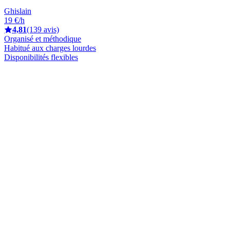
Ghislain
19 €/h
4,81
(139 avis)
Organisé et méthodique
Habitué aux charges lourdes
Disponibilités flexibles