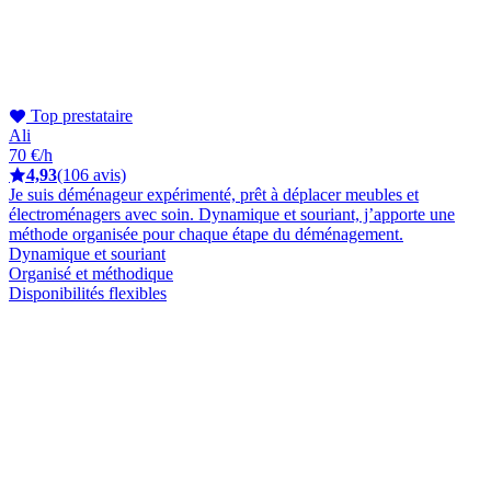
Top prestataire
Ali
70 €/h
4,93
(106 avis)
Je suis déménageur expérimenté, prêt à déplacer meubles et
électroménagers avec soin. Dynamique et souriant, j’apporte une
méthode organisée pour chaque étape du déménagement.
Dynamique et souriant
Organisé et méthodique
Disponibilités flexibles