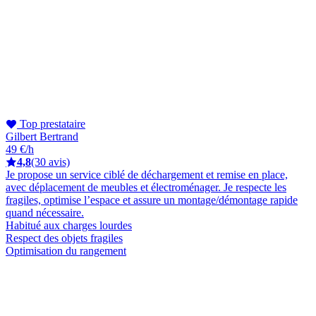
Top prestataire
Gilbert Bertrand
49 €/h
4,8
(30 avis)
Je propose un service ciblé de déchargement et remise en place,
avec déplacement de meubles et électroménager. Je respecte les
fragiles, optimise l’espace et assure un montage/démontage rapide
quand nécessaire.
Habitué aux charges lourdes
Respect des objets fragiles
Optimisation du rangement