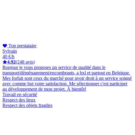
Top prestataire
Sylvain
40 €/h
4,92
(248 avis)
Bonjour je vous proposes un service de qualité dans le
transport/déménagement/encombrants, a bxl et partout en Belgique.
Mes forfait sont ceux du marché pour avoir droit à un service soigné
avec comme but votre satisfaction. Me sélectionner c'est participer
au développement de mon projet. À bientôt!
Travail en sécurité
Respect des lieux
Respect des objets fragiles