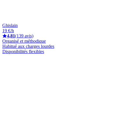
Ghislain
19 €/h
4,81
(139 avis)
Organisé et méthodique
Habitué aux charges lourdes
Disponibilités flexibles