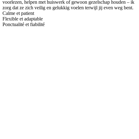
voorlezen, helpen met huiswerk of gewoon gezelschap houden – ik
zorg dat ze zich veilig en gelukkig voelen terwijl jij even weg bent.
Calme et patient
Flexible et adaptable
Ponctualité et fiabilité