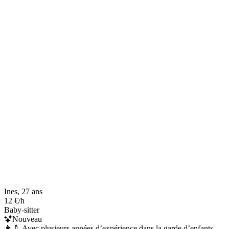
Ines, 27 ans
12 €/h
Baby-sitter
Nouveau
👩‍🍼 Avec plusieurs années d’expérience dans la garde d’enfants