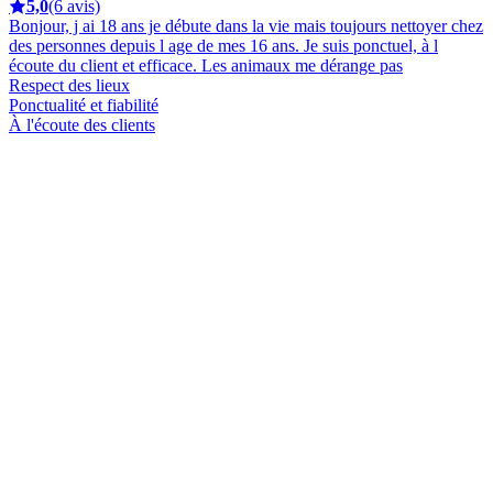
5,0
(6 avis)
Bonjour, j ai 18 ans je débute dans la vie mais toujours nettoyer chez
des personnes depuis l age de mes 16 ans. Je suis ponctuel, à l
écoute du client et efficace. Les animaux me dérange pas
Respect des lieux
Ponctualité et fiabilité
À l'écoute des clients