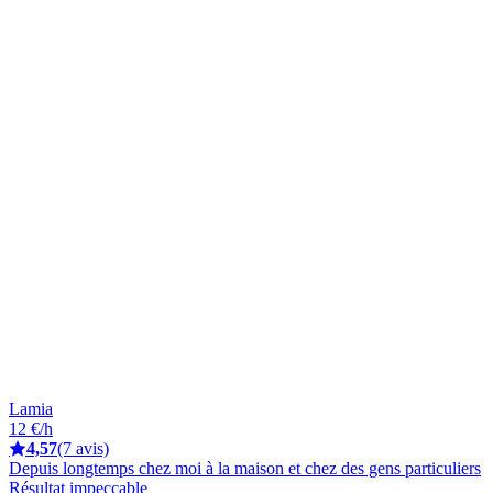
Lamia
12 €/h
4,57
(7 avis)
Depuis longtemps chez moi à la maison et chez des gens particuliers
Résultat impeccable