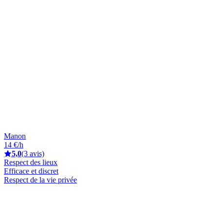
Manon
14 €/h
5,0
(3 avis)
Respect des lieux
Efficace et discret
Respect de la vie privée