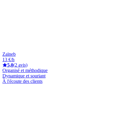
Zaïneb
13 €/h
5,0
(2 avis)
Organisé et méthodique
Dynamique et souriant
À l'écoute des clients