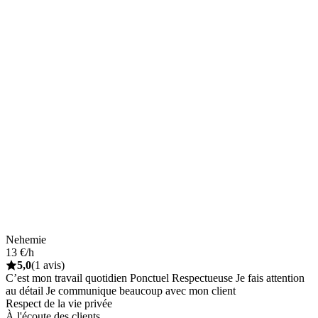
Nehemie
13 €/h
5,0
(1 avis)
C’est mon travail quotidien Ponctuel Respectueuse Je fais attention
au détail Je communique beaucoup avec mon client
Respect de la vie privée
À l'écoute des clients