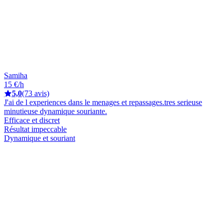
Samiha
15 €/h
5,0
(73 avis)
J'ai de l experiences dans le menages et repassages.tres serieuse
minutieuse dynamique souriante.
Efficace et discret
Résultat impeccable
Dynamique et souriant