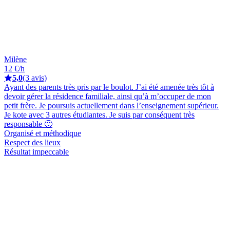
Milène
12 €/h
5,0
(3 avis)
Ayant des parents très pris par le boulot. J’ai été amenée très tôt à
devoir gérer la résidence familiale, ainsi qu’à m’occuper de mon
petit frère. Je poursuis actuellement dans l’enseignement supérieur.
Je kote avec 3 autres étudiantes. Je suis par conséquent très
responsable 🙂
Organisé et méthodique
Respect des lieux
Résultat impeccable