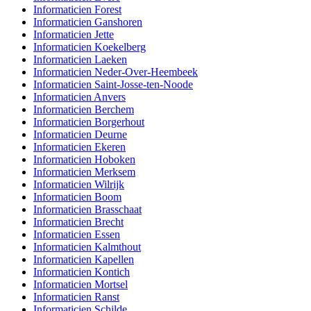
Informaticien Forest
Informaticien Ganshoren
Informaticien Jette
Informaticien Koekelberg
Informaticien Laeken
Informaticien Neder-Over-Heembeek
Informaticien Saint-Josse-ten-Noode
Informaticien Anvers
Informaticien Berchem
Informaticien Borgerhout
Informaticien Deurne
Informaticien Ekeren
Informaticien Hoboken
Informaticien Merksem
Informaticien Wilrijk
Informaticien Boom
Informaticien Brasschaat
Informaticien Brecht
Informaticien Essen
Informaticien Kalmthout
Informaticien Kapellen
Informaticien Kontich
Informaticien Mortsel
Informaticien Ranst
Informaticien Schilde