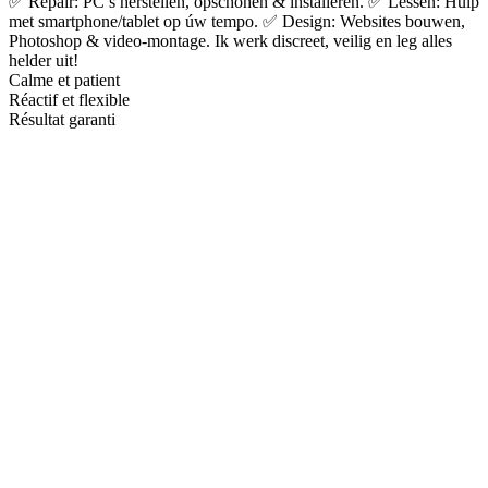
✅ Repair: PC’s herstellen, opschonen & installeren. ✅ Lessen: Hulp
met smartphone/tablet op úw tempo. ✅ Design: Websites bouwen,
Photoshop & video-montage. Ik werk discreet, veilig en leg alles
helder uit!
Calme et patient
Réactif et flexible
Résultat garanti