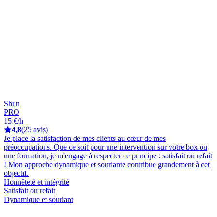
Shun
PRO
15 €/h
4,8
(25 avis)
Je place la satisfaction de mes clients au cœur de mes
préoccupations. Que ce soit pour une intervention sur votre box ou
une formation, je m'engage à respecter ce principe : satisfait ou refait
! Mon approche dynamique et souriante contribue grandement à cet
objectif.
Honnêteté et intégrité
Satisfait ou refait
Dynamique et souriant