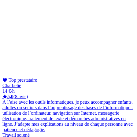
Top prestataire
Charbelie
14 €/h
5,0
(8 avis)
À l’aise avec les outils informatiques, je peux accompagner enfants,
adultes ou seniors dans l’apprentissage des bases de l’informatique :
utilisation de l’ordinateur, navigation sur Internet, messagerie
électronique, traitement de texte et démarches administratives en
ligne. J’adapte mes explications au niveau de chaque personne avec
patience et pédagogie.
Travail soigné