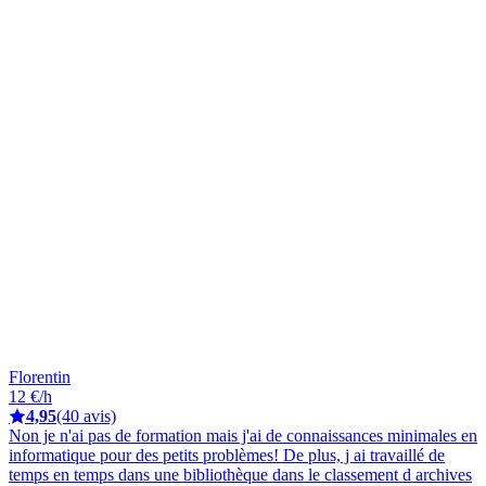
Florentin
12 €/h
4,95
(40 avis)
Non je n'ai pas de formation mais j'ai de connaissances minimales en
informatique pour des petits problèmes! De plus, j ai travaillé de
temps en temps dans une bibliothèque dans le classement d archives