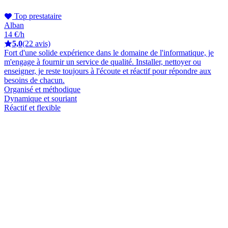
Top prestataire
Alban
14 €/h
5,0
(22 avis)
Fort d'une solide expérience dans le domaine de l'informatique, je
m'engage à fournir un service de qualité. Installer, nettoyer ou
enseigner, je reste toujours à l'écoute et réactif pour répondre aux
besoins de chacun.
Organisé et méthodique
Dynamique et souriant
Réactif et flexible