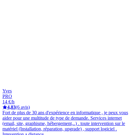
Yves
PRO
14 €/h
4,83
(6 avis)
Fort de plus de 30 ans d'expérience en informatique , je peux vous
aider pour une multitude de type de demande. Services internet
(email, site, graphisme, hébergement,..) . toute intervention sur le
matériel (Installation, réparation, upgrade) , support logiciel .
Intevention a distance