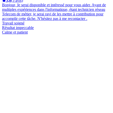
5,0
(5 avis)
Bonjour, Je serai disponible et intéressé pour vous aider. Ayant de
multiples expériences dans l'informatique, étant technicien réseau
Telecom de métier, je serai ravi de les mettre à contribution pour
accomplir cette tâche. N'hésitez pas à me recontacter .
Travail soigné
Résultat impeccable
Calme et patient