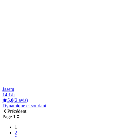
Jasem
14 €/h
5,0
(2 avis)
Dynamique et souriant
Précédent
Page 1
1
2