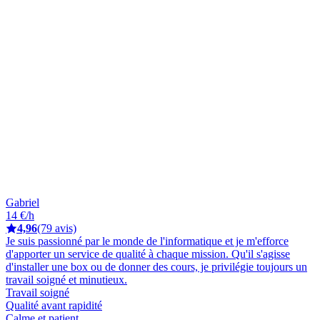
Gabriel
14 €/h
4,96
(79 avis)
Je suis passionné par le monde de l'informatique et je m'efforce
d'apporter un service de qualité à chaque mission. Qu'il s'agisse
d'installer une box ou de donner des cours, je privilégie toujours un
travail soigné et minutieux.
Travail soigné
Qualité avant rapidité
Calme et patient