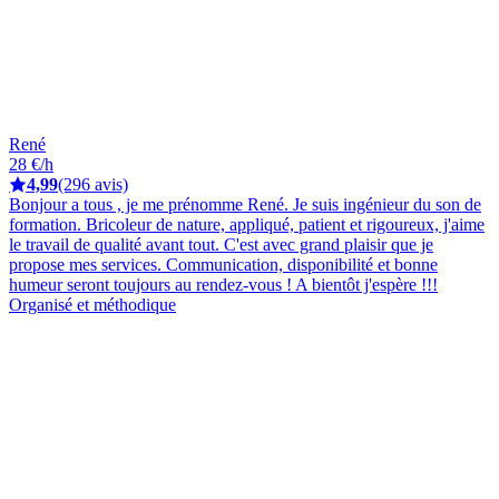
René
28 €/h
4,99
(296 avis)
Bonjour a tous , je me prénomme René. Je suis ingénieur du son de
formation. Bricoleur de nature, appliqué, patient et rigoureux, j'aime
le travail de qualité avant tout. C'est avec grand plaisir que je
propose mes services. Communication, disponibilité et bonne
humeur seront toujours au rendez-vous ! A bientôt j'espère !!!
Organisé et méthodique