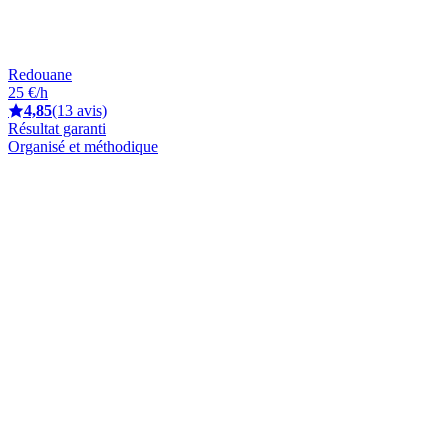
Redouane
25 €/h
4,85
(13 avis)
Résultat garanti
Organisé et méthodique