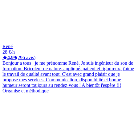
René
28 €/h
4,99
(296 avis)
Bonjour a tous , je me prénomme René. Je suis ingénieur du son de
formation. Bricoleur de nature, appliqué, patient et rigoureux, j'aime
le travail de qualité avant tout. C'est avec grand plaisir que je
propose mes services. Communication, disponibilité et bonne
humeur seront toujours au rendez-vous ! A bientôt j'espère !!!
Organisé et méthodique