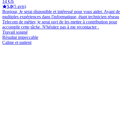
14 €/h
5,0
(5 avis)
Bonjour, Je serai disponible et intéressé pour vous aider. Ayant de
multiples expériences dans l'informatique, étant technicien réseau
Telecom de métier, je serai ravi de les mettre à contribution pour
accomplir cette tâche. N'hésitez pas à me recontacter .
Travail soigné
Résultat impeccable
Calme et patient