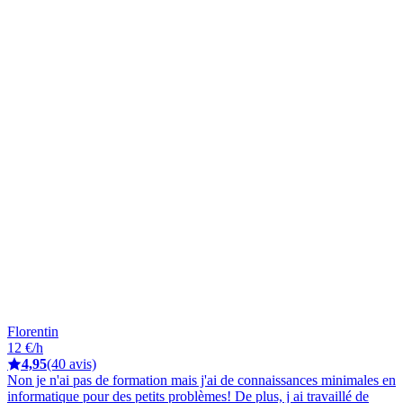
Florentin
12 €/h
4,95
(40 avis)
Non je n'ai pas de formation mais j'ai de connaissances minimales en
informatique pour des petits problèmes! De plus, j ai travaillé de