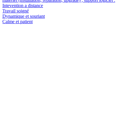
matériel (Installation, réparation, upgrade) , support logiciel .
Intevention a distance
Travail soigné
Dynamique et souriant
Calme et patient