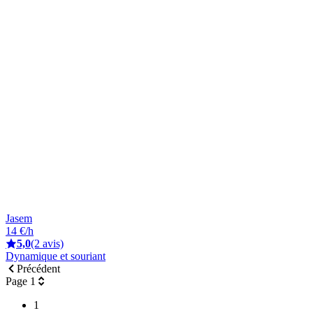
Jasem
14 €/h
5,0
(2 avis)
Dynamique et souriant
Précédent
Page 1
1