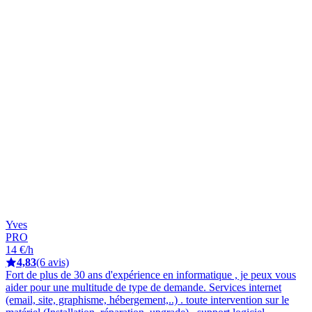
Yves
PRO
14 €/h
4,83
(6 avis)
Fort de plus de 30 ans d'expérience en informatique , je peux vous
aider pour une multitude de type de demande. Services internet
(email, site, graphisme, hébergement,..) . toute intervention sur le