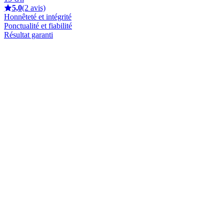
5,0
(2 avis)
Honnêteté et intégrité
Ponctualité et fiabilité
Résultat garanti