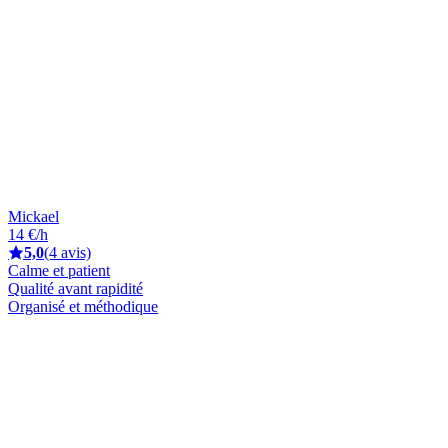
Mickael
14 €/h
5,0
(4 avis)
Calme et patient
Qualité avant rapidité
Organisé et méthodique