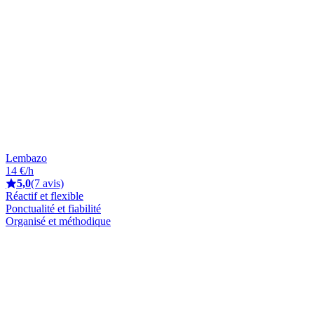
Lembazo
14 €/h
5,0
(7 avis)
Réactif et flexible
Ponctualité et fiabilité
Organisé et méthodique