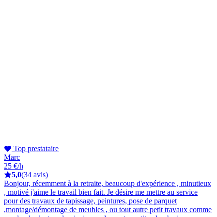
Top prestataire
Marc
25 €/h
5,0
(34 avis)
Bonjour, récemment à la retraite, beaucoup d'expérience , minutieux
, motivé j'aime le travail bien fait. Je désire me mettre au service
pour des travaux de tapissage, peintures, pose de parquet
,montage/démontage de meubles , ou tout autre petit travaux comme