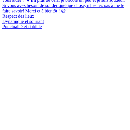
vous aider ! 🔧 En plus de cela, je bricole un peu et je suis soudeur.
Si vous avez besoin de souder quelque chose, n'hésitez pas à me le
faire savoir! Merci et à bientôt ! 😊
Respect des lieux
Dynamique et souriant
Ponctualité et fiabilité