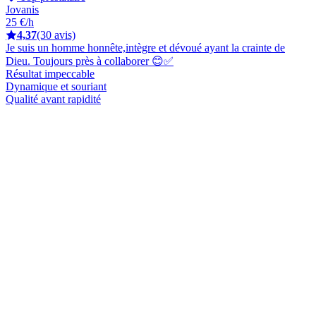
Jovanis
25 €/h
4,37
(30 avis)
Je suis un homme honnête,intègre et dévoué ayant la crainte de
Dieu. Toujours près à collaborer 😊✅
Résultat impeccable
Dynamique et souriant
Qualité avant rapidité