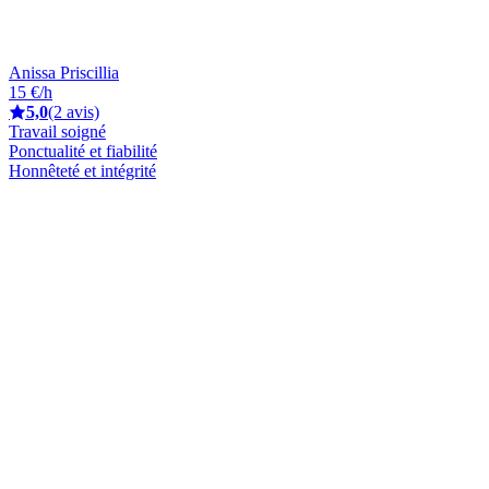
Anissa Priscillia
15 €/h
5,0
(2 avis)
Travail soigné
Ponctualité et fiabilité
Honnêteté et intégrité