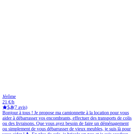
Jérôme
21 €/h
5,0
(7 avis)
Bonjour à tous ! Je propose ma camionnette à la location pour vous
aider à débarrasser vos encombrants, effectuer des transports de colis
ou des livraisons. Que vous ayez besoin de faire un déménagement
ou simplement de vous débarrasser de vieux meubles, je suis là pour