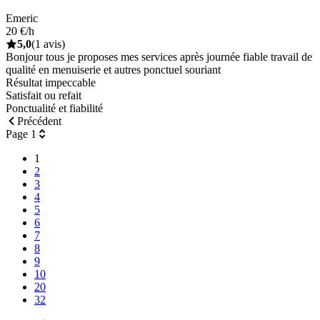
Emeric
20 €/h
5,0
(1 avis)
Bonjour tous je proposes mes services après journée fiable travail de
qualité en menuiserie et autres ponctuel souriant
Résultat impeccable
Satisfait ou refait
Ponctualité et fiabilité
Précédent
Page 1
1
2
3
4
5
6
7
8
9
10
20
32