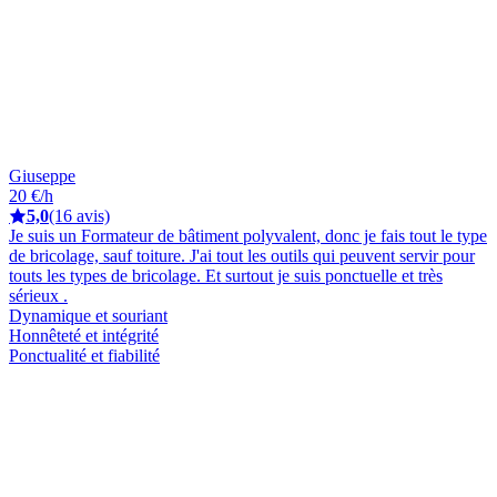
Giuseppe
20 €/h
5,0
(16 avis)
Je suis un Formateur de bâtiment polyvalent, donc je fais tout le type
de bricolage, sauf toiture. J'ai tout les outils qui peuvent servir pour
touts les types de bricolage. Et surtout je suis ponctuelle et très
sérieux .
Dynamique et souriant
Honnêteté et intégrité
Ponctualité et fiabilité