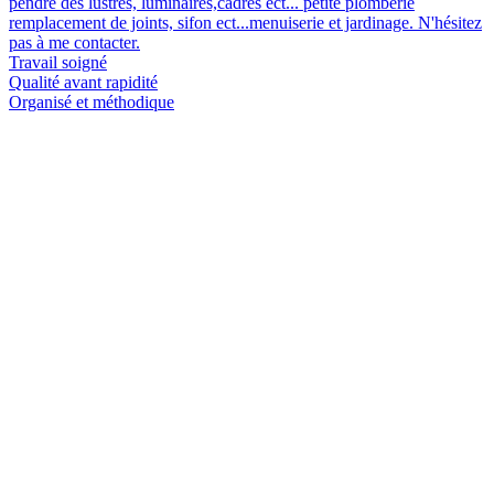
pendre des lustres, luminaires,cadres ect... petite plomberie
remplacement de joints, sifon ect...menuiserie et jardinage. N'hésitez
pas à me contacter.
Travail soigné
Qualité avant rapidité
Organisé et méthodique