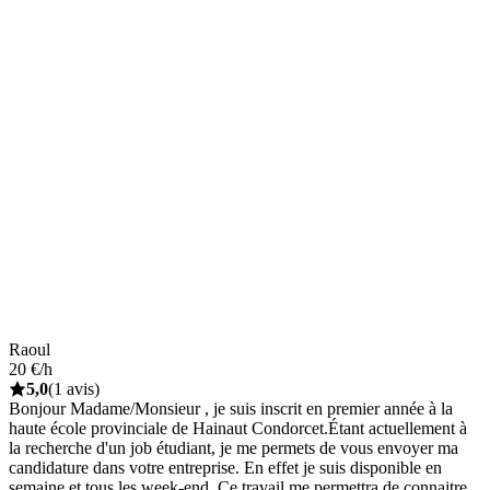
Raoul
20 €/h
5,0
(1 avis)
Bonjour Madame/Monsieur , je suis inscrit en premier année à la
haute école provinciale de Hainaut Condorcet.Étant actuellement à
la recherche d'un job étudiant, je me permets de vous envoyer ma
candidature dans votre entreprise. En effet je suis disponible en
semaine et tous les week-end. Ce travail me permettra de connaitre