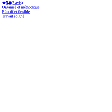
5,0
(7 avis)
Organisé et méthodique
Réactif et flexible
Travail soigné