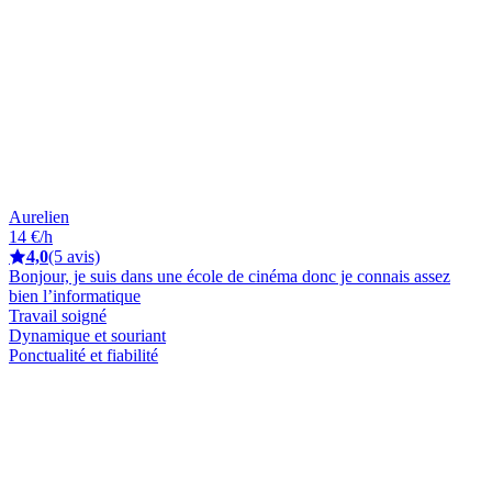
Aurelien
14 €/h
4,0
(5 avis)
Bonjour, je suis dans une école de cinéma donc je connais assez
bien l’informatique
Travail soigné
Dynamique et souriant
Ponctualité et fiabilité