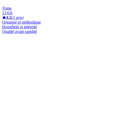
Toma
13 €/h
4,5
(2 avis)
Organisé et méthodique
Honnêteté et intégrité
Qualité avant rapidité