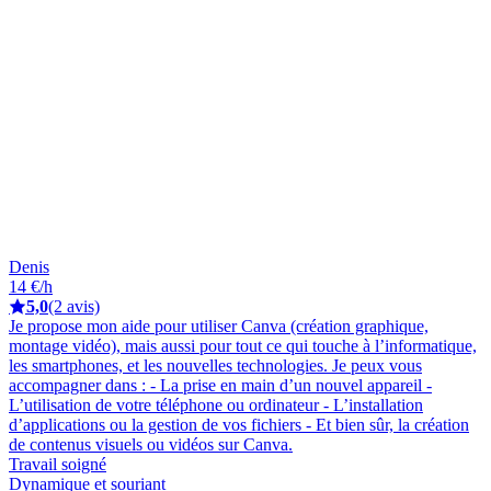
Denis
14 €/h
5,0
(2 avis)
Je propose mon aide pour utiliser Canva (création graphique,
montage vidéo), mais aussi pour tout ce qui touche à l’informatique,
les smartphones, et les nouvelles technologies. Je peux vous
accompagner dans : - La prise en main d’un nouvel appareil -
L’utilisation de votre téléphone ou ordinateur - L’installation
d’applications ou la gestion de vos fichiers - Et bien sûr, la création
de contenus visuels ou vidéos sur Canva.
Travail soigné
Dynamique et souriant