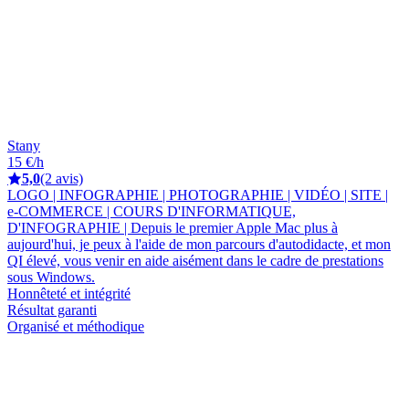
Stany
15 €/h
5,0
(2 avis)
LOGO | INFOGRAPHIE | PHOTOGRAPHIE | VIDÉO | SITE |
e-COMMERCE | COURS D'INFORMATIQUE,
D'INFOGRAPHIE | Depuis le premier Apple Mac plus à
aujourd'hui, je peux à l'aide de mon parcours d'autodidacte, et mon
QI élevé, vous venir en aide aisément dans le cadre de prestations
sous Windows.
Honnêteté et intégrité
Résultat garanti
Organisé et méthodique