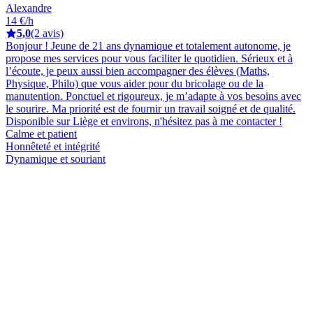
Alexandre
14 €/h
5,0
(2 avis)
Bonjour ! Jeune de 21 ans dynamique et totalement autonome, je
propose mes services pour vous faciliter le quotidien. Sérieux et à
l’écoute, je peux aussi bien accompagner des élèves (Maths,
Physique, Philo) que vous aider pour du bricolage ou de la
manutention. Ponctuel et rigoureux, je m’adapte à vos besoins avec
le sourire. Ma priorité est de fournir un travail soigné et de qualité.
Disponible sur Liège et environs, n'hésitez pas à me contacter !
Calme et patient
Honnêteté et intégrité
Dynamique et souriant