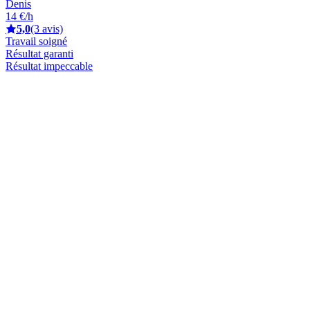
Denis
14 €/h
5,0
(3 avis)
Travail soigné
Résultat garanti
Résultat impeccable