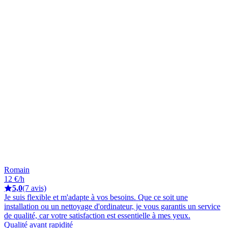
Romain
12 €/h
5,0
(7 avis)
Je suis flexible et m'adapte à vos besoins. Que ce soit une
installation ou un nettoyage d'ordinateur, je vous garantis un service
de qualité, car votre satisfaction est essentielle à mes yeux.
Qualité avant rapidité