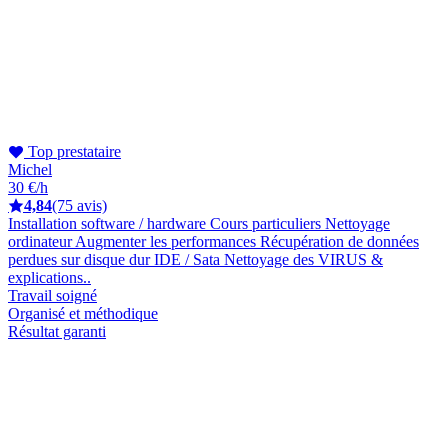
Top prestataire
Michel
30 €/h
4,84
(75 avis)
Installation software / hardware Cours particuliers Nettoyage
ordinateur Augmenter les performances Récupération de données
perdues sur disque dur IDE / Sata Nettoyage des VIRUS &
explications..
Travail soigné
Organisé et méthodique
Résultat garanti