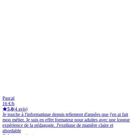
Pascal
16 €/h
5,0
(4 avis)
Je touche à l'informatique depuis tellement d'années que j'en ai fait
mon métier. Je suis en effet formateur pour adultes avec une longue
expérience de la pédagogie. J'explique de manière claire et
abordable