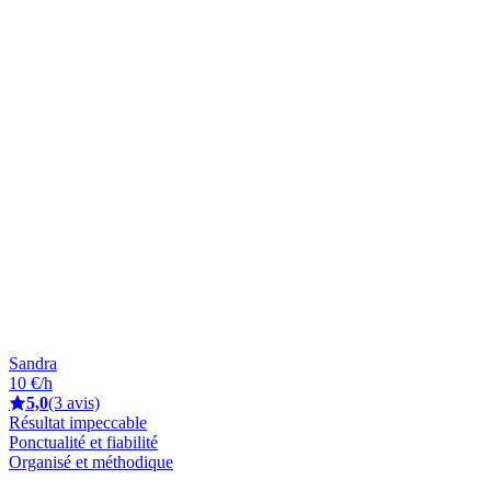
Sandra
10 €/h
5,0
(3 avis)
Résultat impeccable
Ponctualité et fiabilité
Organisé et méthodique