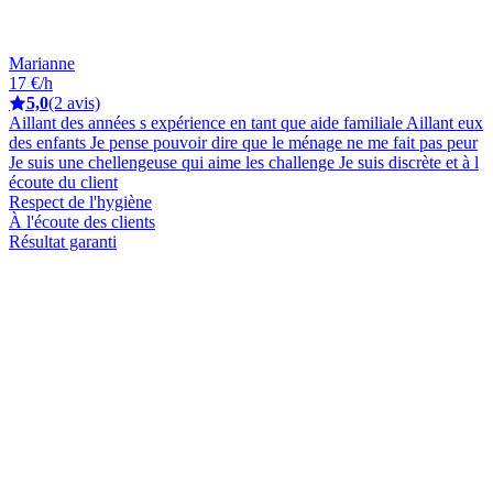
Marianne
17 €/h
5,0
(2 avis)
Aillant des années s expérience en tant que aide familiale Aillant eux
des enfants Je pense pouvoir dire que le ménage ne me fait pas peur
Je suis une chellengeuse qui aime les challenge Je suis discrète et à l
écoute du client
Respect de l'hygiène
À l'écoute des clients
Résultat garanti