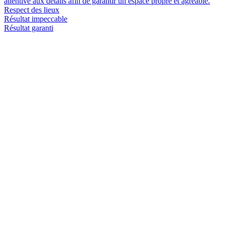
attentive aux détails afin de garantir un espace propre et agréable.
Respect des lieux
Résultat impeccable
Résultat garanti