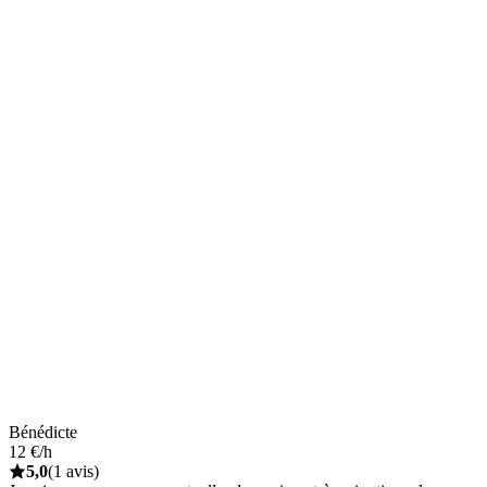
Bénédicte
12 €/h
5,0
(1 avis)