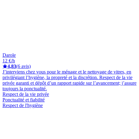
Darole
12 €/h
4,83
(6 avis)
J’interviens chez vous pour le ménage et le nettoyage de vitres, en
privilégiant l’hygiène, la propreté et la discrétion. Respect de la vie
privée garanti et dépôt d’un rapport rapide sur l’avancement; j’assure
toujours la ponctualité.
Respect de la vie privée
Ponctualité et fiabilité
Respect de l'hygiène