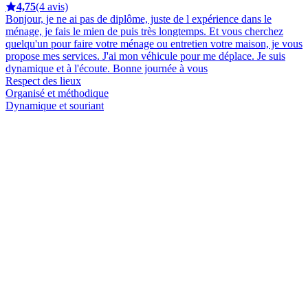
4,75
(4 avis)
Bonjour, je ne ai pas de diplôme, juste de l expérience dans le
ménage, je fais le mien de puis très longtemps. Et vous cherchez
quelqu'un pour faire votre ménage ou entretien votre maison, je vous
propose mes services. J'ai mon véhicule pour me déplace. Je suis
dynamique et à l'écoute. Bonne journée à vous
Respect des lieux
Organisé et méthodique
Dynamique et souriant