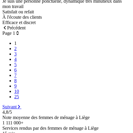
Je suis une personne ponctuelle, dynamique très minutieux dans
mon travail
Satisfait ou refait
À l'écoute des clients
Efficace et discret
Précédent
Page 1
1
2
3
4
5
6
7
8
9
10
25
Suivant
4,8/5
Note moyenne des femmes de ménage à Liège
1 111 000+
Services rendus par des femmes de ménage à Liège