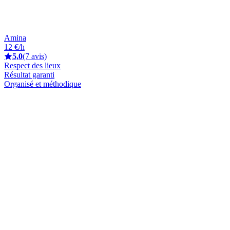
Amina
12 €/h
5,0
(7 avis)
Respect des lieux
Résultat garanti
Organisé et méthodique