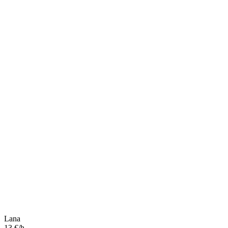
Lana
13 €/h