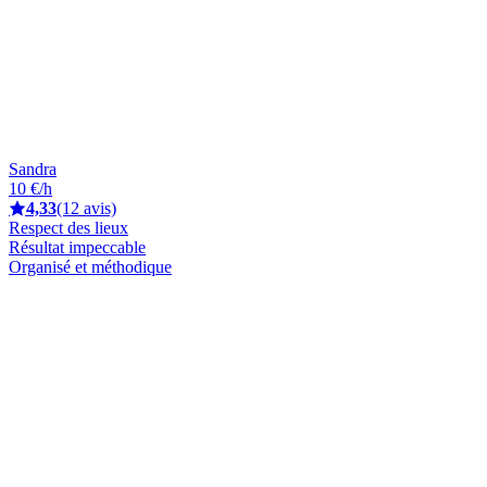
Sandra
10 €/h
4,33
(12 avis)
Respect des lieux
Résultat impeccable
Organisé et méthodique