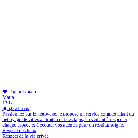
Top prestataire
Maria
13 €/h
5,0
(21 avis)
Passionnée par le nettoyage, je propose un service complet allant du
nettoyage de vitres au traitement des tapis, en veillant à respecter
chaque espace et à écouter vos attentes pour un résultat soigné.
Respect des lieux
Respect de la vie privée