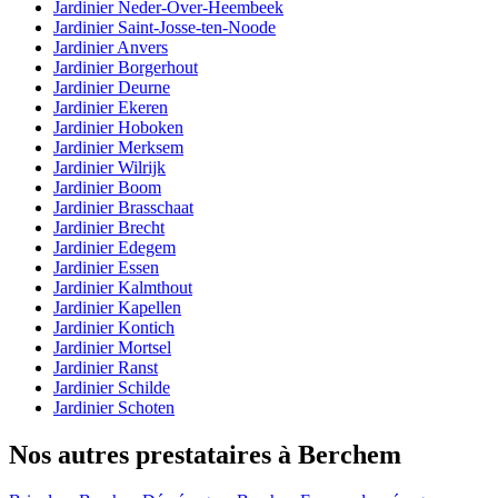
Jardinier Neder-Over-Heembeek
Jardinier Saint-Josse-ten-Noode
Jardinier Anvers
Jardinier Borgerhout
Jardinier Deurne
Jardinier Ekeren
Jardinier Hoboken
Jardinier Merksem
Jardinier Wilrijk
Jardinier Boom
Jardinier Brasschaat
Jardinier Brecht
Jardinier Edegem
Jardinier Essen
Jardinier Kalmthout
Jardinier Kapellen
Jardinier Kontich
Jardinier Mortsel
Jardinier Ranst
Jardinier Schilde
Jardinier Schoten
Nos autres prestataires à Berchem