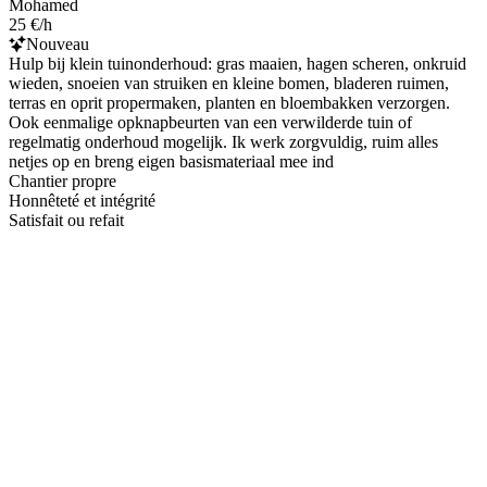
Mohamed
25 €/h
Nouveau
Hulp bij klein tuinonderhoud: gras maaien, hagen scheren, onkruid
wieden, snoeien van struiken en kleine bomen, bladeren ruimen,
terras en oprit propermaken, planten en bloembakken verzorgen.
Ook eenmalige opknapbeurten van een verwilderde tuin of
regelmatig onderhoud mogelijk. Ik werk zorgvuldig, ruim alles
netjes op en breng eigen basismateriaal mee ind
Chantier propre
Honnêteté et intégrité
Satisfait ou refait