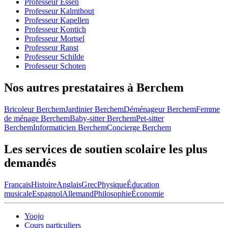
Professeur Essen
Professeur Kalmthout
Professeur Kapellen
Professeur Kontich
Professeur Mortsel
Professeur Ranst
Professeur Schilde
Professeur Schoten
Nos autres prestataires à Berchem
Bricoleur Berchem
Jardinier Berchem
Déménageur Berchem
Femme
de ménage Berchem
Baby-sitter Berchem
Pet-sitter
Berchem
Informaticien Berchem
Concierge Berchem
Les services de soutien scolaire les plus
demandés
Français
Histoire
Anglais
Grec
Physique
Éducation
musicale
Espagnol
Allemand
Philosophie
Économie
Yoojo
Cours particuliers