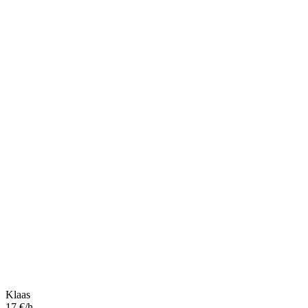
Klaas
17 €/h