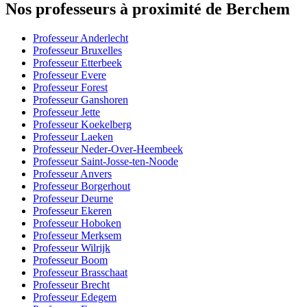
Nos professeurs à proximité de Berchem
Professeur Anderlecht
Professeur Bruxelles
Professeur Etterbeek
Professeur Evere
Professeur Forest
Professeur Ganshoren
Professeur Jette
Professeur Koekelberg
Professeur Laeken
Professeur Neder-Over-Heembeek
Professeur Saint-Josse-ten-Noode
Professeur Anvers
Professeur Borgerhout
Professeur Deurne
Professeur Ekeren
Professeur Hoboken
Professeur Merksem
Professeur Wilrijk
Professeur Boom
Professeur Brasschaat
Professeur Brecht
Professeur Edegem