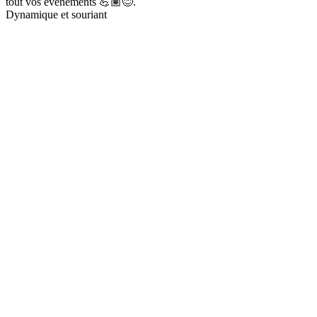
tout vos événements 💪🏽😊.
Dynamique et souriant