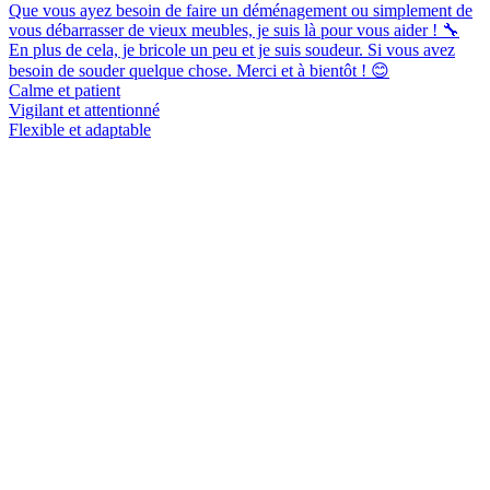
Que vous ayez besoin de faire un déménagement ou simplement de
vous débarrasser de vieux meubles, je suis là pour vous aider ! 🔧
En plus de cela, je bricole un peu et je suis soudeur. Si vous avez
besoin de souder quelque chose. Merci et à bientôt ! 😊
Calme et patient
Vigilant et attentionné
Flexible et adaptable