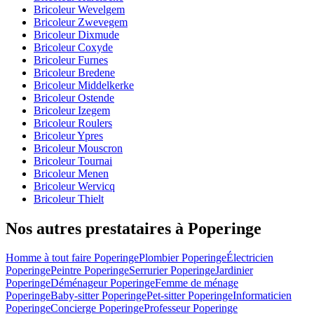
Bricoleur Wevelgem
Bricoleur Zwevegem
Bricoleur Dixmude
Bricoleur Coxyde
Bricoleur Furnes
Bricoleur Bredene
Bricoleur Middelkerke
Bricoleur Ostende
Bricoleur Izegem
Bricoleur Roulers
Bricoleur Ypres
Bricoleur Mouscron
Bricoleur Tournai
Bricoleur Menen
Bricoleur Wervicq
Bricoleur Thielt
Nos autres prestataires à Poperinge
Homme à tout faire Poperinge
Plombier Poperinge
Électricien
Poperinge
Peintre Poperinge
Serrurier Poperinge
Jardinier
Poperinge
Déménageur Poperinge
Femme de ménage
Poperinge
Baby-sitter Poperinge
Pet-sitter Poperinge
Informaticien
Poperinge
Concierge Poperinge
Professeur Poperinge