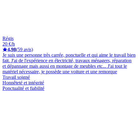
Régis
20 €/h
4,98
(59 avis)
Je suis une personne très carrée, ponctuelle et qui aime le travail bien
fait. J'ai de l'expérience en électricité, travaux ménagers, réparation
et dépannage mais aussi en montage de meubles etc... J'ai tout le
matériel nécessaire, je possède une voiture et une remorque
Travail soigné
Honnêteté et intégrité
Ponctualité et fiabilité