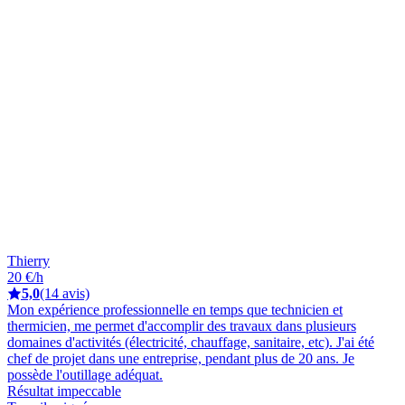
Thierry
20 €/h
5,0
(14 avis)
Mon expérience professionnelle en temps que technicien et
thermicien, me permet d'accomplir des travaux dans plusieurs
domaines d'activités (électricité, chauffage, sanitaire, etc). J'ai été
chef de projet dans une entreprise, pendant plus de 20 ans. Je
possède l'outillage adéquat.
Résultat impeccable