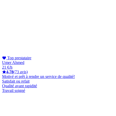
Top prestataire
Umer Ahmed
21 €/h
4,78
(73 avis)
Motivé et prêt à rendre un service de qualité!
Satisfait ou refait
Qualité avant rapidité
Travail soigné