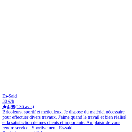
Es-Said
30 €/h
4,99
(136 avis)
Bricoleurs, sportif et méticuleux. Je dispose du matériel nécessaire
pour effectuer divers travaux. J'aime quand le travail et bien réalisé
et la satisfaction de mes clients et importante. Au plaisir de vous
rendre service . Sportivement. Es-said