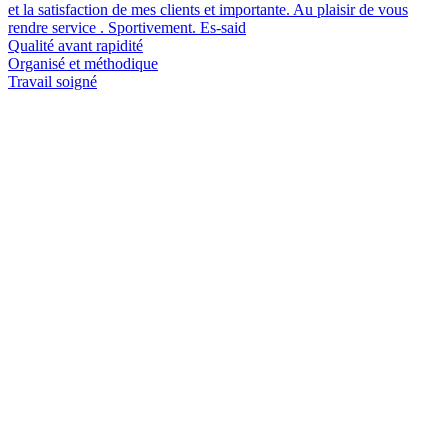
et la satisfaction de mes clients et importante. Au plaisir de vous
rendre service . Sportivement. Es-said
Qualité avant rapidité
Organisé et méthodique
Travail soigné