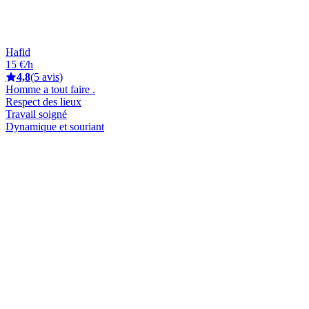
Hafid
15 €/h
4,8
(5 avis)
Homme a tout faire .
Respect des lieux
Travail soigné
Dynamique et souriant