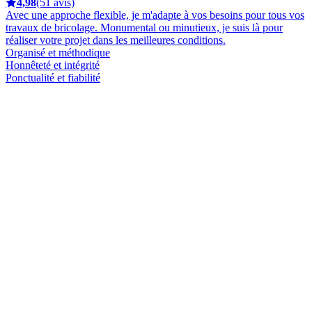
4,98
(51 avis)
Avec une approche flexible, je m'adapte à vos besoins pour tous vos
travaux de bricolage. Monumental ou minutieux, je suis là pour
réaliser votre projet dans les meilleures conditions.
Organisé et méthodique
Honnêteté et intégrité
Ponctualité et fiabilité