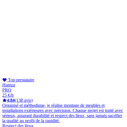
Top prestataire
Hamza
PRO
25 €/h
4,84
(138 avis)
Organisé et méthodique, je réalise montage de meubles et
installations extérieures avec précision. Chaque projet est traité avec
sérieux, assurant durabilité et respect des lieux, sans jamais sacrifier
la qualité au profit de la rapidité.
Respect des lieux