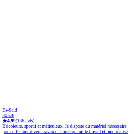
Es-Said
30 €/h
4,99
(136 avis)
Bricoleurs, sportif et méticuleux. Je dispose du matériel nécessaire
pour effectuer divers travaux. J'aime quand le travail et bien réalisé