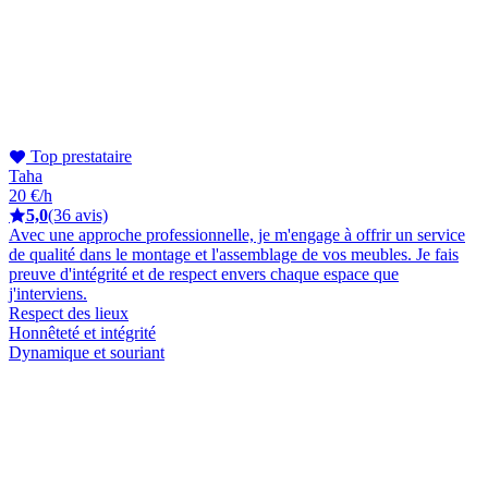
Top prestataire
Taha
20 €/h
5,0
(36 avis)
Avec une approche professionnelle, je m'engage à offrir un service
de qualité dans le montage et l'assemblage de vos meubles. Je fais
preuve d'intégrité et de respect envers chaque espace que
j'interviens.
Respect des lieux
Honnêteté et intégrité
Dynamique et souriant