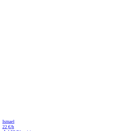
Ismael
22 €/h