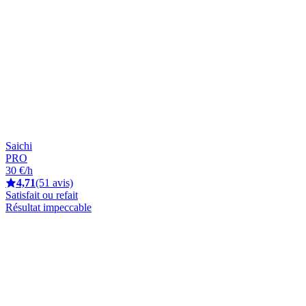
Saichi
PRO
30 €/h
4,71
(51 avis)
Satisfait ou refait
Résultat impeccable