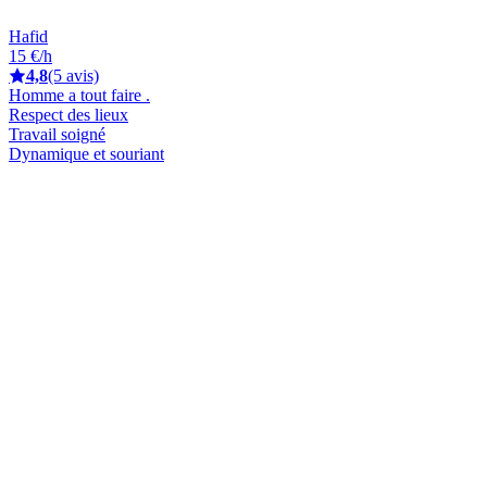
Hafid
15 €/h
4,8
(5 avis)
Homme a tout faire .
Respect des lieux
Travail soigné
Dynamique et souriant