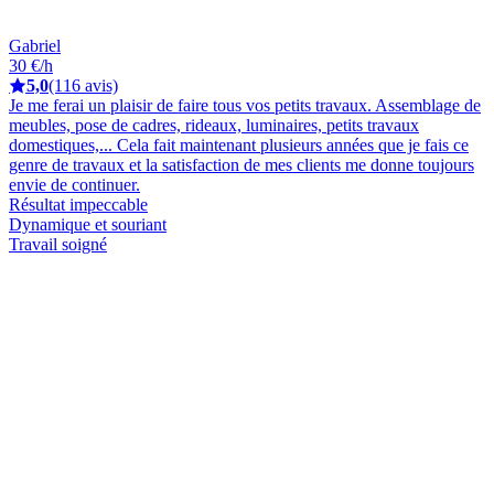
Gabriel
30 €/h
5,0
(116 avis)
Je me ferai un plaisir de faire tous vos petits travaux. Assemblage de
meubles, pose de cadres, rideaux, luminaires, petits travaux
domestiques,... Cela fait maintenant plusieurs années que je fais ce
genre de travaux et la satisfaction de mes clients me donne toujours
envie de continuer.
Résultat impeccable
Dynamique et souriant
Travail soigné