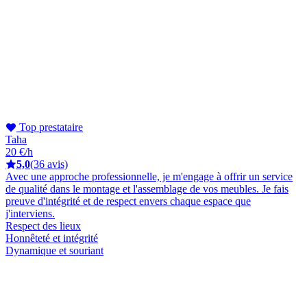
Top prestataire
Taha
20 €/h
5,0
(36 avis)
Avec une approche professionnelle, je m'engage à offrir un service
de qualité dans le montage et l'assemblage de vos meubles. Je fais
preuve d'intégrité et de respect envers chaque espace que
j'interviens.
Respect des lieux
Honnêteté et intégrité
Dynamique et souriant