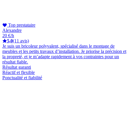
Top prestataire
Alexandre
20 €/h
5,0
(11 avis)
Je suis un bricoleur polyvalent, spécialisé dans le montage de
meubles et les petits travaux d’installation. Je priorise la précision et
la propreté, et je m’adapte rapidement à vos contraintes pour un
résultat fiable.
Résultat garanti
Réactif et flexible
Ponctualité et fiabilité