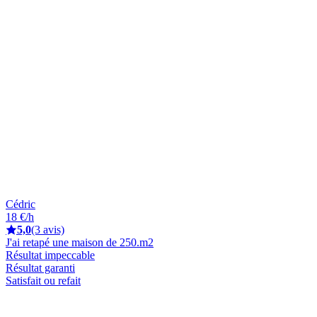
Cédric
18 €/h
5,0
(3 avis)
J'ai retapé une maison de 250.m2
Résultat impeccable
Résultat garanti
Satisfait ou refait