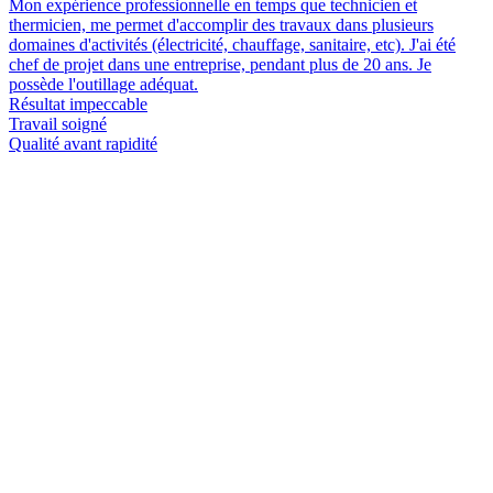
Mon expérience professionnelle en temps que technicien et
thermicien, me permet d'accomplir des travaux dans plusieurs
domaines d'activités (électricité, chauffage, sanitaire, etc). J'ai été
chef de projet dans une entreprise, pendant plus de 20 ans. Je
possède l'outillage adéquat.
Résultat impeccable
Travail soigné
Qualité avant rapidité