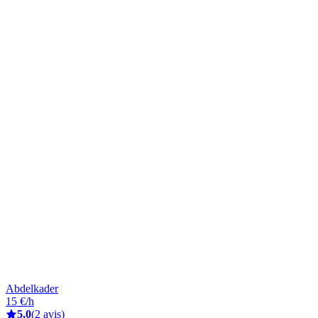
Abdelkader
15 €/h
5,0
(2 avis)