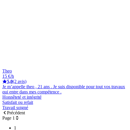
Theo
15 €/h
5,0
(2 avis)
Je m’appelle theo , 21 ans . Je suis disponible pour tout vos travaux
qui entre dans mes compétence .
Honnêteté et intégrité
Satisfait ou refait
Travail soigné
Précédent
Page 1
1