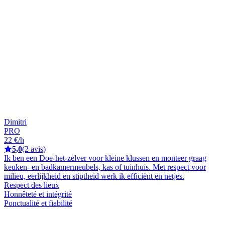
Dimitri
PRO
22 €/h
5,0
(2 avis)
Ik ben een Doe-het-zelver voor kleine klussen en monteer graag
keuken- en badkamermeubels, kas of tuinhuis. Met respect voor
milieu, eerlijkheid en stiptheid werk ik efficiënt en netjes.
Respect des lieux
Honnêteté et intégrité
Ponctualité et fiabilité