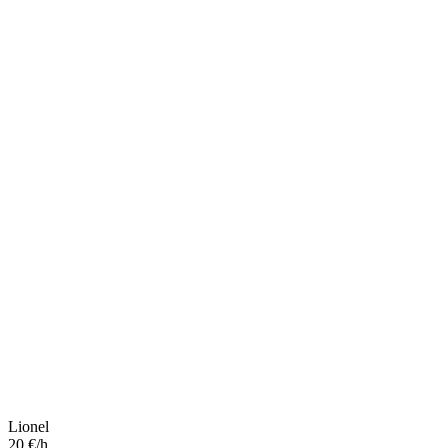
Lionel
20 €/h