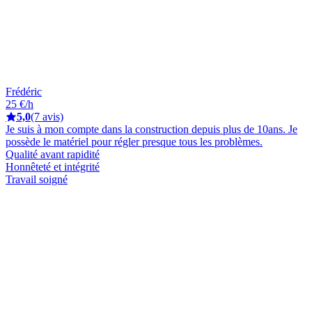
Frédéric
25 €/h
5,0
(7 avis)
Je suis à mon compte dans la construction depuis plus de 10ans. Je
possède le matériel pour régler presque tous les problèmes.
Qualité avant rapidité
Honnêteté et intégrité
Travail soigné