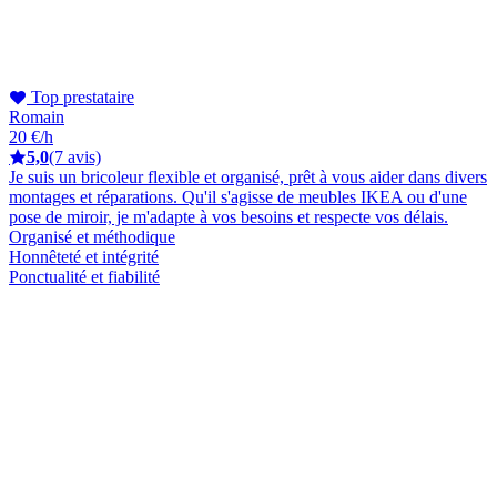
Top prestataire
Romain
20 €/h
5,0
(7 avis)
Je suis un bricoleur flexible et organisé, prêt à vous aider dans divers
montages et réparations. Qu'il s'agisse de meubles IKEA ou d'une
pose de miroir, je m'adapte à vos besoins et respecte vos délais.
Organisé et méthodique
Honnêteté et intégrité
Ponctualité et fiabilité