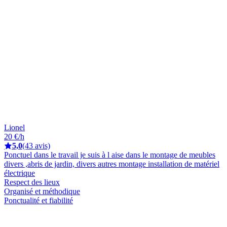
Lionel
20 €/h
5,0
(43 avis)
Ponctuel dans le travail je suis à l aise dans le montage de meubles
divers ,abris de jardin, divers autres montage installation de matériel
électrique
Respect des lieux
Organisé et méthodique
Ponctualité et fiabilité