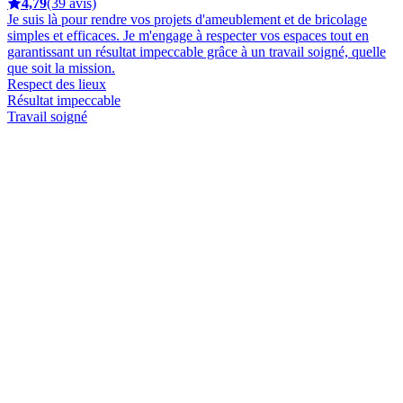
4,79
(39 avis)
Je suis là pour rendre vos projets d'ameublement et de bricolage
simples et efficaces. Je m'engage à respecter vos espaces tout en
garantissant un résultat impeccable grâce à un travail soigné, quelle
que soit la mission.
Respect des lieux
Résultat impeccable
Travail soigné