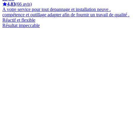
4,83
(66 avis)
A votre service pour tout depannage et installation neuve .
compétence et outillage adapter afin de fournir un travail de qualité .
Réactif et flexible
Résultat impeccable