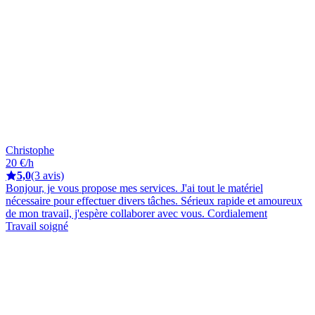
Christophe
20 €/h
5,0
(3 avis)
Bonjour, je vous propose mes services. J'ai tout le matériel
nécessaire pour effectuer divers tâches. Sérieux rapide et amoureux
de mon travail, j'espère collaborer avec vous. Cordialement
Travail soigné