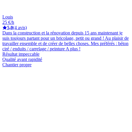
Louis
25 €/h
5,0
(4 avis)
Dans la construction et la rénovation depuis 15 ans maintenant je
suis toujours partant pour un bricolage, petit ou grand ! Au plaisir de
travailler ensemble et de créer de belles choses. Mes préférés : béton
ciré / enduits / carrelage / peinture A plus !
Résultat impeccable
Qualité avant rapidité
Chantier propre