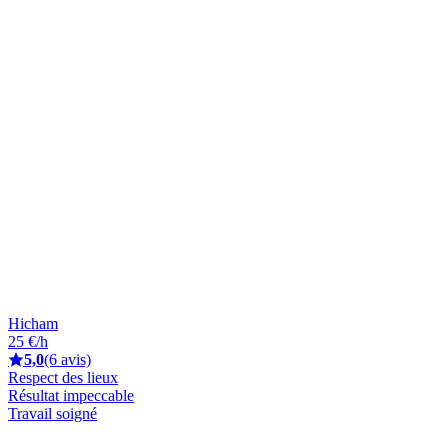
Hicham
25 €/h
5,0
(6 avis)
Respect des lieux
Résultat impeccable
Travail soigné