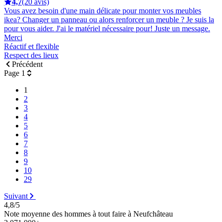
4,7
(20 avis)
Vous avez besoin d'une main délicate pour monter vos meubles
ikea? Changer un panneau ou alors renforcer un meuble ? Je suis la
pour vous aider. J'ai le matériel nécessaire pour! Juste un message.
Merci
Réactif et flexible
Respect des lieux
Précédent
Page 1
1
2
3
4
5
6
7
8
9
10
29
Suivant
4,8/5
Note moyenne des hommes à tout faire à Neufchâteau