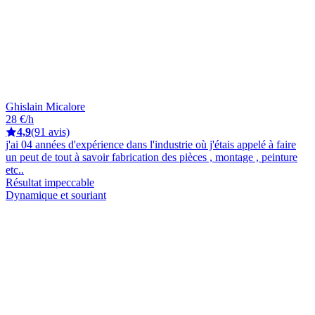
Ghislain Micalore
28 €/h
4,9
(91 avis)
j'ai 04 années d'expérience dans l'industrie où j'étais appelé à faire
un peut de tout à savoir fabrication des pièces , montage , peinture
etc..
Résultat impeccable
Dynamique et souriant