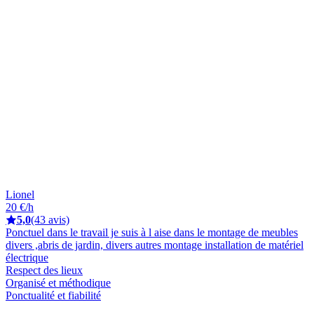
Lionel
20 €/h
5,0
(43 avis)
Ponctuel dans le travail je suis à l aise dans le montage de meubles
divers ,abris de jardin, divers autres montage installation de matériel
électrique
Respect des lieux
Organisé et méthodique
Ponctualité et fiabilité