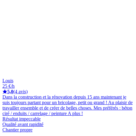
Louis
25 €/h
5,0
(4 avis)
Dans la construction et la rénovation depuis 15 ans maintenant je
suis toujours partant pour un bricolage, petit ou grand ! Au plaisir de
travailler ensemble et de créer de belles choses. Mes préférés : béton
ciré / enduits / carrelage / peinture A plus !
Résultat impeccable
Qualité avant rapidité
Chantier propre