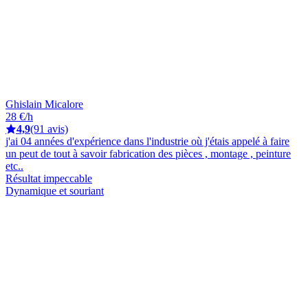
Ghislain Micalore
28 €/h
4,9
(91 avis)
j'ai 04 années d'expérience dans l'industrie où j'étais appelé à faire
un peut de tout à savoir fabrication des pièces , montage , peinture
etc..
Résultat impeccable
Dynamique et souriant