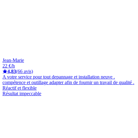
Jean-Marie
22 €/h
4,83
(66 avis)
A votre service pour tout depannage et installation neuve .
compétence et outillage adapter afin de fournir un travail de qualité .
Réactif et flexible
Résultat impeccable