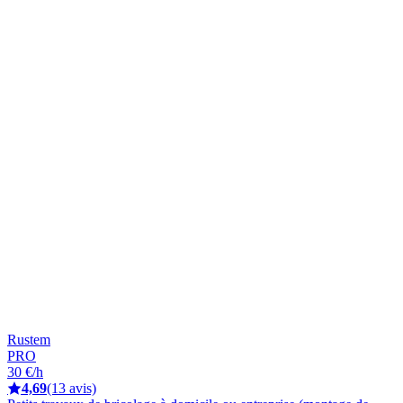
Rustem
PRO
30 €/h
4,69
(13 avis)