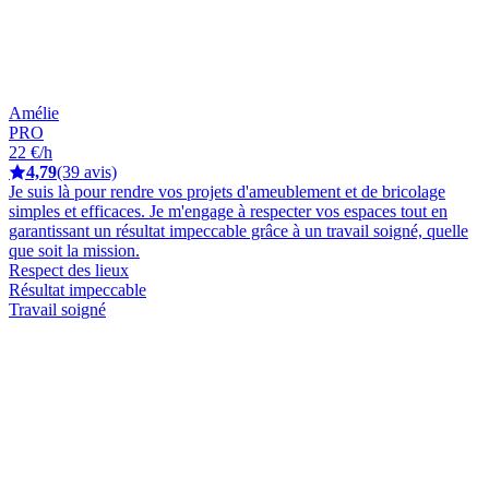
Amélie
PRO
22 €/h
4,79
(39 avis)
Je suis là pour rendre vos projets d'ameublement et de bricolage
simples et efficaces. Je m'engage à respecter vos espaces tout en
garantissant un résultat impeccable grâce à un travail soigné, quelle
que soit la mission.
Respect des lieux
Résultat impeccable
Travail soigné