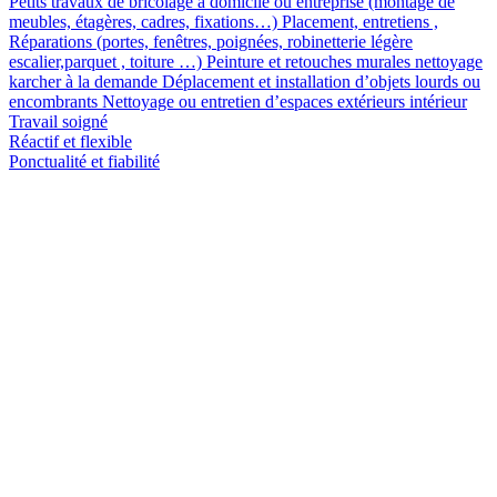
Petits travaux de bricolage à domicile ou entreprise (montage de
meubles, étagères, cadres, fixations…) Placement, entretiens ,
Réparations (portes, fenêtres, poignées, robinetterie légère
escalier,parquet , toiture …) Peinture et retouches murales nettoyage
karcher à la demande Déplacement et installation d’objets lourds ou
encombrants Nettoyage ou entretien d’espaces extérieurs intérieur
Travail soigné
Réactif et flexible
Ponctualité et fiabilité