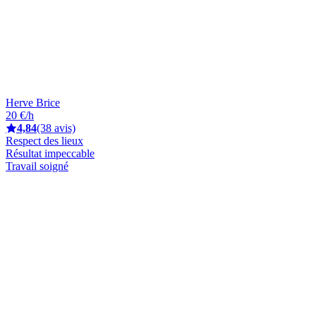
Herve Brice
20 €/h
4,84
(38 avis)
Respect des lieux
Résultat impeccable
Travail soigné