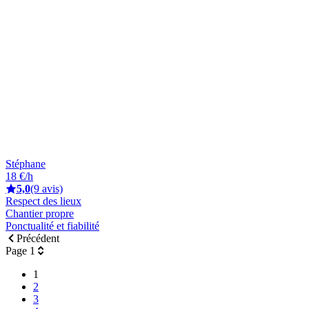
Stéphane
18 €/h
5,0
(9 avis)
Respect des lieux
Chantier propre
Ponctualité et fiabilité
Précédent
Page 1
1
2
3