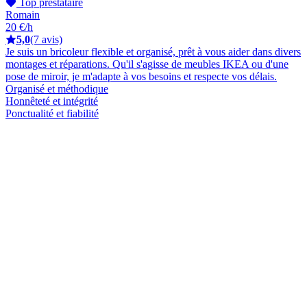
Top prestataire
Romain
20 €/h
5,0
(7 avis)
Je suis un bricoleur flexible et organisé, prêt à vous aider dans divers
montages et réparations. Qu'il s'agisse de meubles IKEA ou d'une
pose de miroir, je m'adapte à vos besoins et respecte vos délais.
Organisé et méthodique
Honnêteté et intégrité
Ponctualité et fiabilité