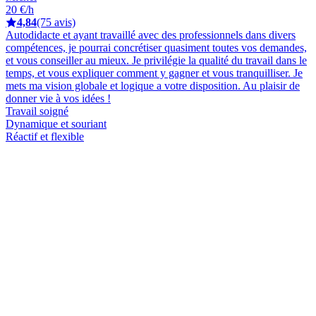
20 €/h
4,84
(75 avis)
Autodidacte et ayant travaillé avec des professionnels dans divers
compétences, je pourrai concrétiser quasiment toutes vos demandes,
et vous conseiller au mieux. Je privilégie la qualité du travail dans le
temps, et vous expliquer comment y gagner et vous tranquilliser. Je
mets ma vision globale et logique a votre disposition. Au plaisir de
donner vie à vos idées !
Travail soigné
Dynamique et souriant
Réactif et flexible