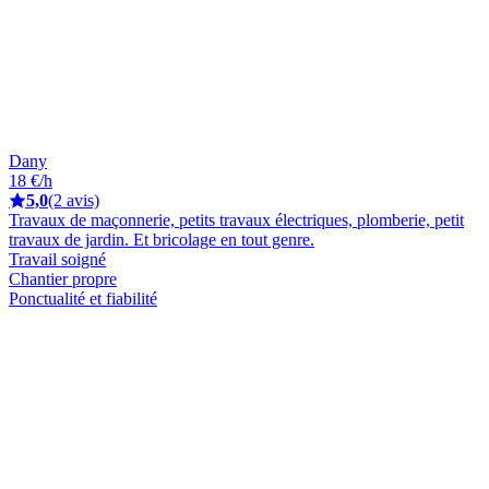
Dany
18 €/h
5,0
(2 avis)
Travaux de maçonnerie, petits travaux électriques, plomberie, petit
travaux de jardin. Et bricolage en tout genre.
Travail soigné
Chantier propre
Ponctualité et fiabilité