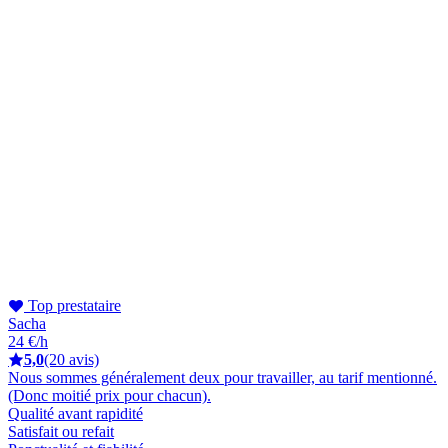
Top prestataire
Sacha
24 €/h
5,0
(20 avis)
Nous sommes généralement deux pour travailler, au tarif mentionné.
(Donc moitié prix pour chacun).
Qualité avant rapidité
Satisfait ou refait