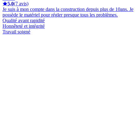
5,0
(7 avis)
Je suis à mon compte dans la construction depuis plus de 10ans. Je
possède le matériel pour régler presque tous les problèmes.
Qualité avant rapidité
Honnêteté et intégrité
Travail soigné