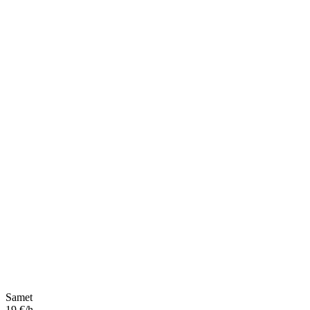
Samet
19 €/h