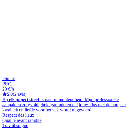
Dimitri
PRO
20 €/h
5,0
(2 avis)
Bij elk project streef ik naar uitmuntendheid. Mijn professionele
aanpak en zorgvuldigheid garanderen dat jouw klus met de hoogste
kwaliteit en liefde voor het vak wordt uitgevoerd.
Respect des lieux
Qualité avant rapidité
Travail soigné