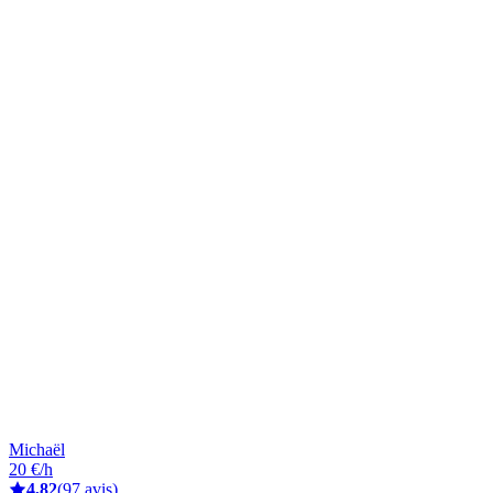
Michaël
20 €/h
4,82
(97 avis)