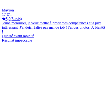
Mayron
17 €/h
5,0
(5 avis)
Jeune menuisier, je veux mettre à profit mes compétences et à prix
intéressant. J'ai déjà réalisé pas mal de job ! J'ai des photos. A bientôt
!
Qualité avant rapidité
Résultat impeccable