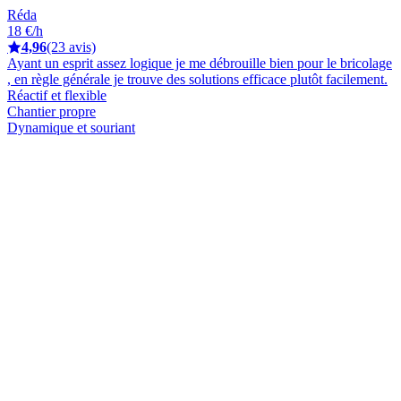
Réda
18 €/h
4,96
(23 avis)
Ayant un esprit assez logique je me débrouille bien pour le bricolage
, en règle générale je trouve des solutions efficace plutôt facilement.
Réactif et flexible
Chantier propre
Dynamique et souriant