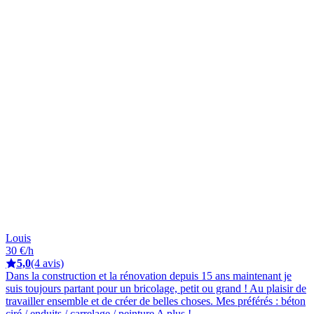
Louis
30 €/h
5,0
(4 avis)
Dans la construction et la rénovation depuis 15 ans maintenant je
suis toujours partant pour un bricolage, petit ou grand ! Au plaisir de
travailler ensemble et de créer de belles choses. Mes préférés : béton
ciré / enduits / carrelage / peinture A plus !