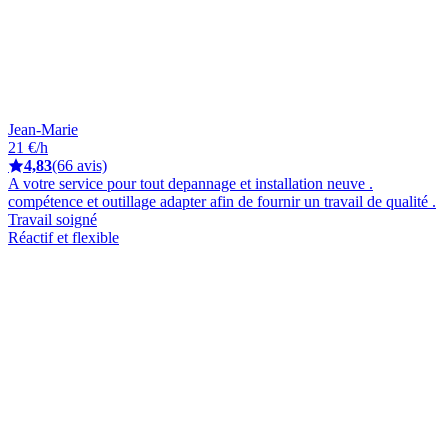
Jean-Marie
21 €/h
4,83
(66 avis)
A votre service pour tout depannage et installation neuve .
compétence et outillage adapter afin de fournir un travail de qualité .
Travail soigné
Réactif et flexible