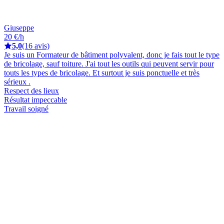
Giuseppe
20 €/h
5,0
(16 avis)
Je suis un Formateur de bâtiment polyvalent, donc je fais tout le type
de bricolage, sauf toiture. J'ai tout les outils qui peuvent servir pour
touts les types de bricolage. Et surtout je suis ponctuelle et très
sérieux .
Respect des lieux
Résultat impeccable
Travail soigné