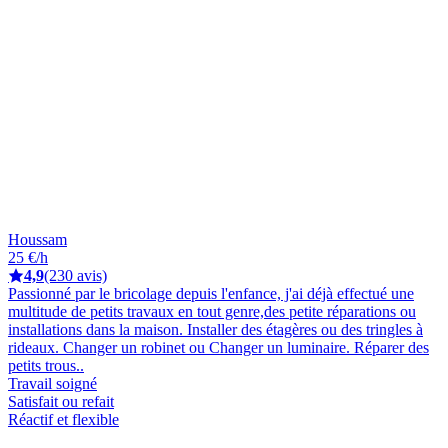
Houssam
25 €/h
4,9
(230 avis)
Passionné par le bricolage depuis l'enfance, j'ai déjà effectué une
multitude de petits travaux en tout genre,des petite réparations ou
installations dans la maison. Installer des étagères ou des tringles à
rideaux. Changer un robinet ou Changer un luminaire. Réparer des
petits trous..
Travail soigné
Satisfait ou refait
Réactif et flexible