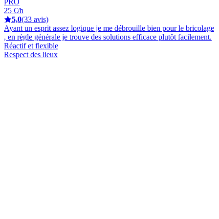
PRO
25 €/h
5,0
(33 avis)
Ayant un esprit assez logique je me débrouille bien pour le bricolage
, en règle générale je trouve des solutions efficace plutôt facilement.
Réactif et flexible
Respect des lieux