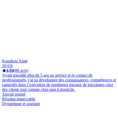
Kouakou Aimé
20 €/h
4,94
(88 avis)
Ayant travaillé plus de 5 ans au service et et contact de
professionnels, j’ai su développer des connaissances, compétences et
capacités dans l’exécution de nombreux travaux de bricolages chez
des clients tout comme chez-moi à domicile.
Travail soigné
Résultat impeccable
Dynamique et souriant