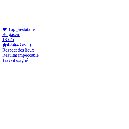
Top prestataire
Belgasem
18 €/h
4,84
(43 avis)
Respect des lieux
Résultat impeccable
Travail soigné