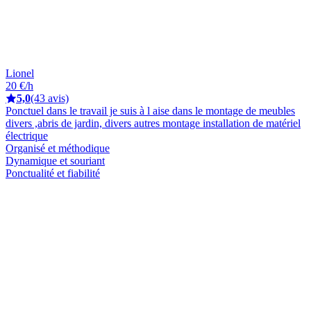
Lionel
20 €/h
5,0
(43 avis)
Ponctuel dans le travail je suis à l aise dans le montage de meubles
divers ,abris de jardin, divers autres montage installation de matériel
électrique
Organisé et méthodique
Dynamique et souriant
Ponctualité et fiabilité