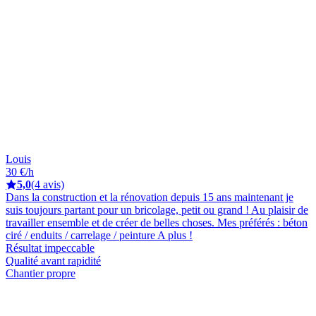
Louis
30 €/h
5,0
(4 avis)
Dans la construction et la rénovation depuis 15 ans maintenant je
suis toujours partant pour un bricolage, petit ou grand ! Au plaisir de
travailler ensemble et de créer de belles choses. Mes préférés : béton
ciré / enduits / carrelage / peinture A plus !
Résultat impeccable
Qualité avant rapidité
Chantier propre