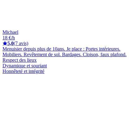
Michael
18 €/h
5,0
(7 avis)
Menuisier depuis plus de 10ans. Je place : Portes intérieures.
Mobiliers. Revêtement de sol. Bardages. Cloison, faux plafond.
Respect des lieux
Dynamique et souriant
Honnêteté et intégrité