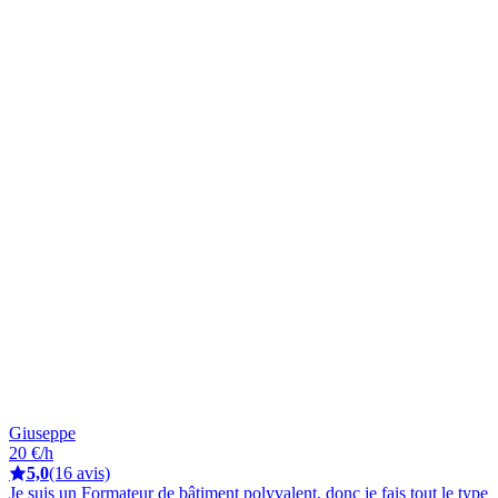
Giuseppe
20 €/h
5,0
(16 avis)
Je suis un Formateur de bâtiment polyvalent, donc je fais tout le type