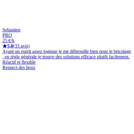
Sebastien
PRO
25 €/h
5,0
(33 avis)
Ayant un esprit assez logique je me débrouille bien pour le bricolage
, en règle générale je trouve des solutions efficace plutôt facilement.
Réactif et flexible
Respect des lieux