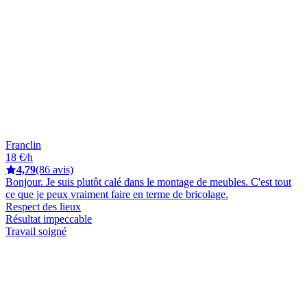
Franclin
18 €/h
4,79
(86 avis)
Bonjour. Je suis plutôt calé dans le montage de meubles. C'est tout
ce que je peux vraiment faire en terme de bricolage.
Respect des lieux
Résultat impeccable
Travail soigné