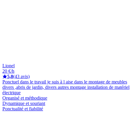
Lionel
20 €/h
5,0
(43 avis)
Ponctuel dans le travail je suis à l aise dans le montage de meubles
divers ,abris de jardin, divers autres montage installation de matériel
électrique
Organisé et méthodique
Dynamique et souriant
Ponctualité et fiabilité