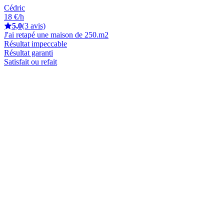
Cédric
18 €/h
5,0
(3 avis)
J'ai retapé une maison de 250.m2
Résultat impeccable
Résultat garanti
Satisfait ou refait