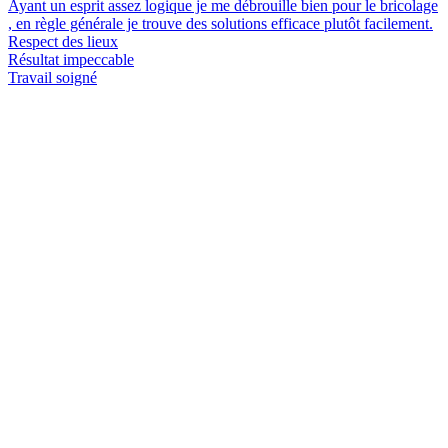
Ayant un esprit assez logique je me débrouille bien pour le bricolage
, en règle générale je trouve des solutions efficace plutôt facilement.
Respect des lieux
Résultat impeccable
Travail soigné