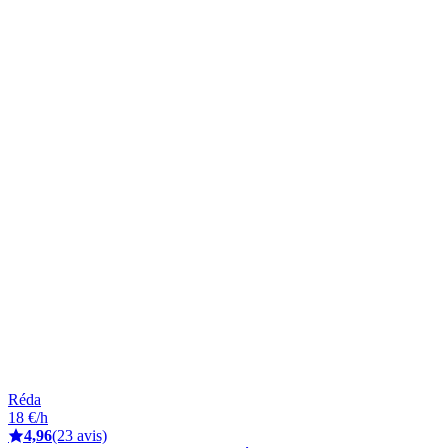
Réda
18 €/h
4,96
(23 avis)