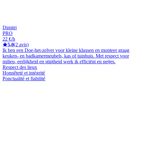
Dimitri
PRO
22 €/h
5,0
(2 avis)
Ik ben een Doe-het-zelver voor kleine klussen en monteer graag
keuken- en badkamermeubels, kas of tuinhuis. Met respect voor
milieu, eerlijkheid en stiptheid werk ik efficiënt en netjes.
Respect des lieux
Honnêteté et intégrité
Ponctualité et fiabilité