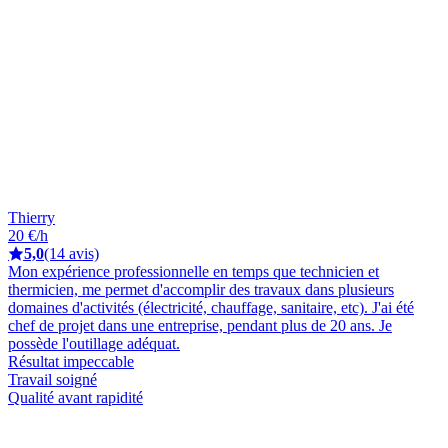
Thierry
20 €/h
5,0
(14 avis)
Mon expérience professionnelle en temps que technicien et
thermicien, me permet d'accomplir des travaux dans plusieurs
domaines d'activités (électricité, chauffage, sanitaire, etc). J'ai été
chef de projet dans une entreprise, pendant plus de 20 ans. Je
possède l'outillage adéquat.
Résultat impeccable
Travail soigné
Qualité avant rapidité