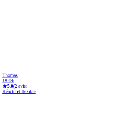
Thomas
18 €/h
5,0
(2 avis)
Réactif et flexible