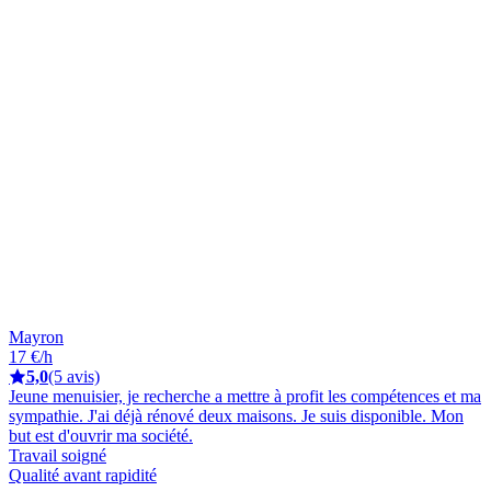
Mayron
17 €/h
5,0
(5 avis)
Jeune menuisier, je recherche a mettre à profit les compétences et ma
sympathie. J'ai déjà rénové deux maisons. Je suis disponible. Mon
but est d'ouvrir ma société.
Travail soigné
Qualité avant rapidité