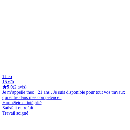
Theo
15 €/h
5,0
(2 avis)
Je m’appelle theo , 21 ans . Je suis disponible pour tout vos travaux
qui entre dans mes compétence .
Honnêteté et intégrité
Satisfait ou refait
Travail soigné