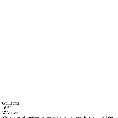
Guillaume
16 €/h
Nouveau
Mécanicien et soudeur, je suis également à l'aise dans la plupart des