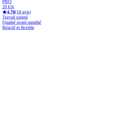
PRO
20 €/h
4,78
(18 avis)
Travail soigné
Qualité avant rapidité
Réactif et flexible