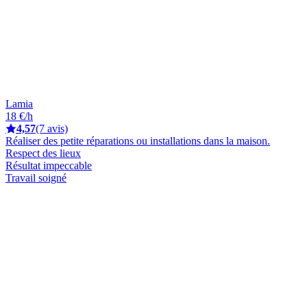
Lamia
18 €/h
4,57
(7 avis)
Réaliser des petite réparations ou installations dans la maison.
Respect des lieux
Résultat impeccable
Travail soigné