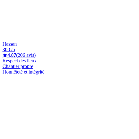
Hassan
30 €/h
4,87
(206 avis)
Respect des lieux
Chantier propre
Honnêteté et intégrité