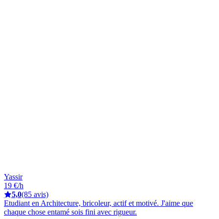
Yassir
19 €/h
5,0
(85 avis)
Etudiant en Architecture, bricoleur, actif et motivé. J'aime que
chaque chose entamé sois fini avec rigueur.