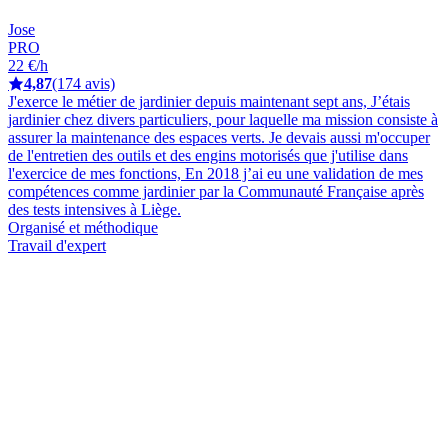
Jose
PRO
22 €/h
4,87
(174 avis)
J'exerce le métier de jardinier depuis maintenant sept ans, J’étais
jardinier chez divers particuliers, pour laquelle ma mission consiste à
assurer la maintenance des espaces verts. Je devais aussi m'occuper
de l'entretien des outils et des engins motorisés que j'utilise dans
l'exercice de mes fonctions, En 2018 j’ai eu une validation de mes
compétences comme jardinier par la Communauté Française après
des tests intensives à Liège.
Organisé et méthodique
Travail d'expert