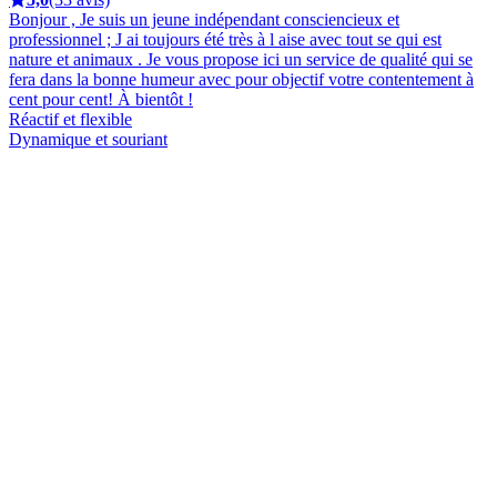
Bonjour , Je suis un jeune indépendant consciencieux et
professionnel ; J ai toujours été très à l aise avec tout se qui est
nature et animaux . Je vous propose ici un service de qualité qui se
fera dans la bonne humeur avec pour objectif votre contentement à
cent pour cent! À bientôt !
Réactif et flexible
Dynamique et souriant