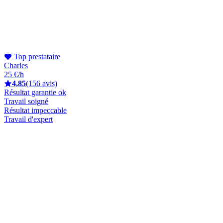
Top prestataire
Charles
25 €/h
4,85
(156 avis)
Résultat garantie ok
Travail soigné
Résultat impeccable
Travail d'expert