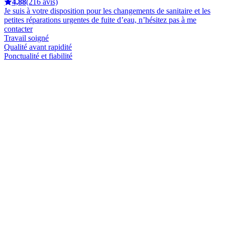
4,88
(216 avis)
Je suis à votre disposition pour les changements de sanitaire et les
petites réparations urgentes de fuite d’eau, n’hésitez pas à me
contacter
Travail soigné
Qualité avant rapidité
Ponctualité et fiabilité