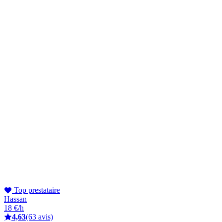
Top prestataire
Hassan
18 €/h
4,63
(63 avis)