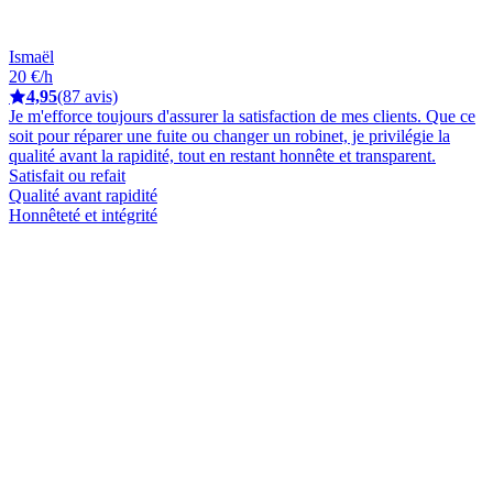
Ismaël
20 €/h
4,95
(87 avis)
Je m'efforce toujours d'assurer la satisfaction de mes clients. Que ce
soit pour réparer une fuite ou changer un robinet, je privilégie la
qualité avant la rapidité, tout en restant honnête et transparent.
Satisfait ou refait
Qualité avant rapidité
Honnêteté et intégrité