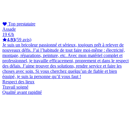
Top prestataire
Assade
19 €/h
4,93
(59 avis)
Je suis un bricoleur passionné et sérieux, toujours prêt à relever de
nouveaux défis. J’ai l’habitude de tout faire moi-même : électricité,
montage, réparations, peinture, etc. Avec mon matériel complet et
professionnel, je travaille efficacement, proprement et dans le respect
des délais. J’aime trouver des solutions, rendre service et faire les
choses avec soin. Si vous cherchez quelqu’un de fiable et bien
équipé, je suis la personne qu’il vous faut !
Respect des lieux
Travail soigné
Qualité avant rapidité