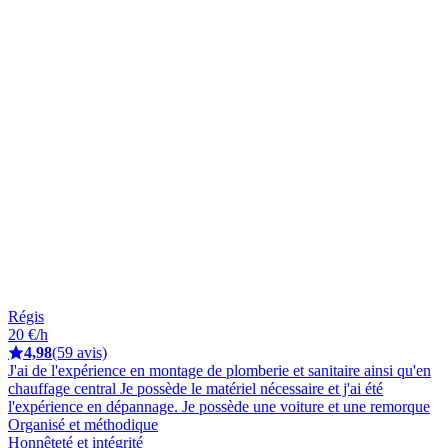
Régis
20 €/h
4,98
(59 avis)
J'ai de l'expérience en montage de plomberie et sanitaire ainsi qu'en
chauffage central Je possède le matériel nécessaire et j'ai été
l'expérience en dépannage. Je possède une voiture et une remorque
Organisé et méthodique
Honnêteté et intégrité