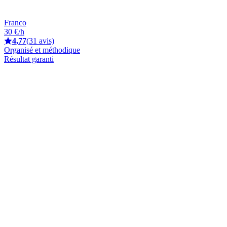
Franco
30 €/h
4,77
(31 avis)
Organisé et méthodique
Résultat garanti