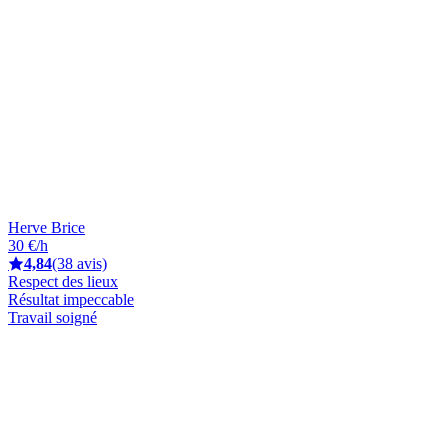
Herve Brice
30 €/h
4,84
(38 avis)
Respect des lieux
Résultat impeccable
Travail soigné