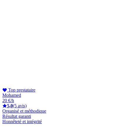
Top prestataire
Mohamed
20 €/h
5,0
(5 avis)
Organisé et méthodique
Résultat garanti
Honnêteté et intégrité