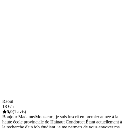
Raoul
18 €/h
5,0
(1 avis)
Bonjour Madame/Monsieur , je suis inscrit en premier année à la
haute école provinciale de Hainaut Condorcet.Étant actuellement à
la recherche d'un job étudiant, je me permets de vous envoyer ma