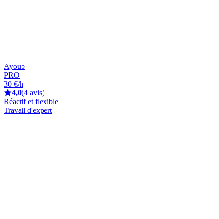
Ayoub
PRO
30 €/h
4,0
(4 avis)
Réactif et flexible
Travail d'expert