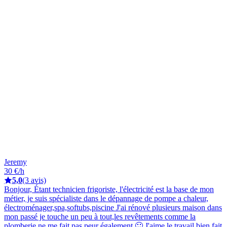
Jeremy
30 €/h
5,0
(3 avis)
Bonjour, Étant technicien frigoriste, l'électricité est la base de mon
métier, je suis spécialiste dans le dépannage de pompe a chaleur,
électroménager,spa,softubs,piscine J'ai rénové plusieurs maison dans
mon passé je touche un peu à tout,les revêtements comme la
plomberie ne me fait pas peur également 🙂 J'aime le travail bien fait