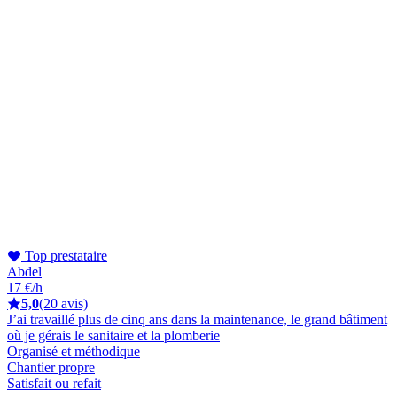
Top prestataire
Abdel
17 €/h
5,0
(20 avis)
J’ai travaillé plus de cinq ans dans la maintenance, le grand bâtiment
où je gérais le sanitaire et la plomberie
Organisé et méthodique
Chantier propre
Satisfait ou refait