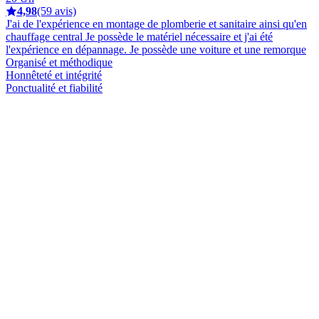
4,98
(59 avis)
J'ai de l'expérience en montage de plomberie et sanitaire ainsi qu'en
chauffage central Je possède le matériel nécessaire et j'ai été
l'expérience en dépannage. Je possède une voiture et une remorque
Organisé et méthodique
Honnêteté et intégrité
Ponctualité et fiabilité