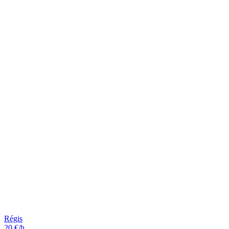
Régis
20 €/h