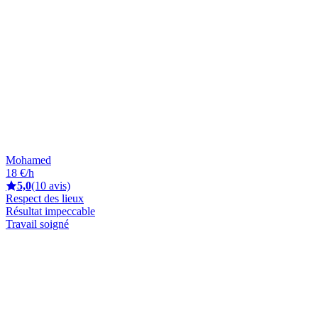
Mohamed
18 €/h
5,0
(10 avis)
Respect des lieux
Résultat impeccable
Travail soigné