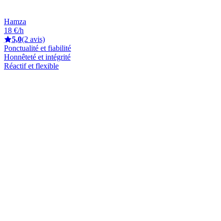
Hamza
18 €/h
5,0
(2 avis)
Ponctualité et fiabilité
Honnêteté et intégrité
Réactif et flexible