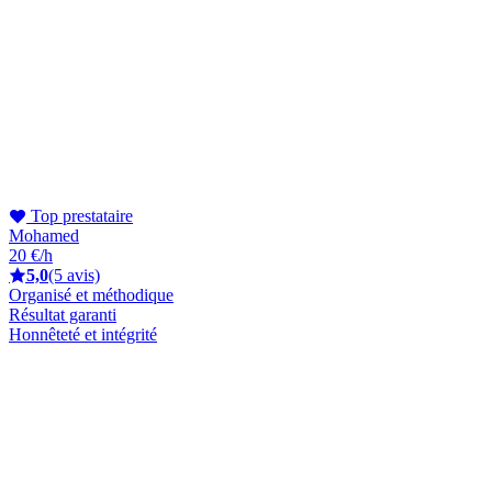
Top prestataire
Mohamed
20 €/h
5,0
(5 avis)
Organisé et méthodique
Résultat garanti
Honnêteté et intégrité