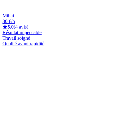
Mihai
30 €/h
5,0
(4 avis)
Résultat impeccable
Travail soigné
Qualité avant rapidité