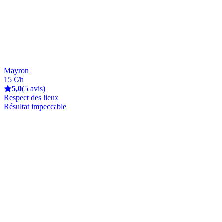
Mayron
15 €/h
5,0
(5 avis)
Respect des lieux
Résultat impeccable