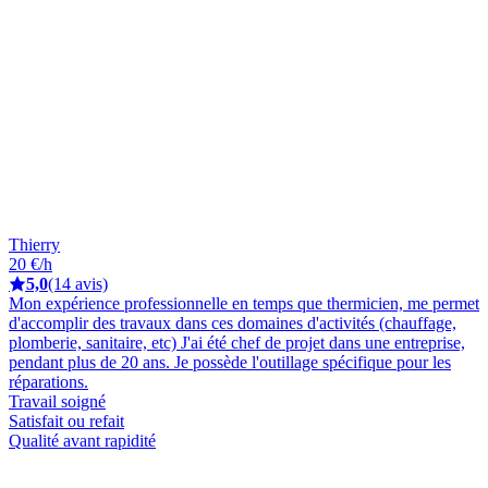
Thierry
20 €/h
5,0
(14 avis)
Mon expérience professionnelle en temps que thermicien, me permet
d'accomplir des travaux dans ces domaines d'activités (chauffage,
plomberie, sanitaire, etc) J'ai été chef de projet dans une entreprise,
pendant plus de 20 ans. Je possède l'outillage spécifique pour les
réparations.
Travail soigné
Satisfait ou refait
Qualité avant rapidité