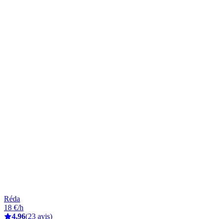
Réda
18 €/h
4,96
(23 avis)