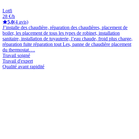
Lotfi
28 €/h
5,0
(4 avis)
J’installe des chaudière, réparation des chaudières, placement de
boiler, les placement de tous les types de robinet, installation
sanitaire, installation de tuyauterie, l’eau chaude, froid plus charge,
réparation fuite réparation tout Les, panne de chaudière placement
du thermostat….
Travail soigné
Travail d'expert
Qualité avant rapidité