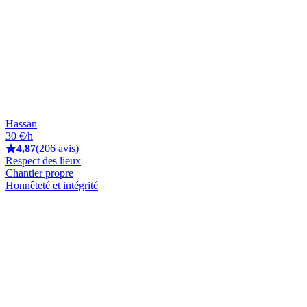
Hassan
30 €/h
4,87
(206 avis)
Respect des lieux
Chantier propre
Honnêteté et intégrité