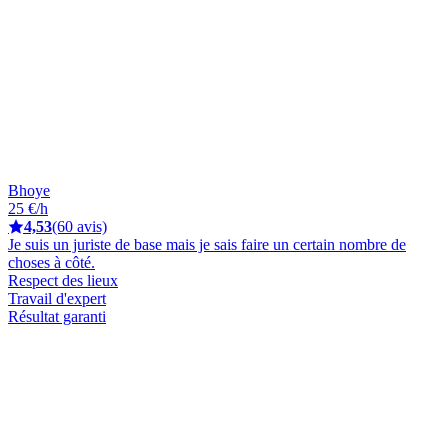
Bhoye
25 €/h
4,53
(60 avis)
Je suis un juriste de base mais je sais faire un certain nombre de
choses à côté.
Respect des lieux
Travail d'expert
Résultat garanti