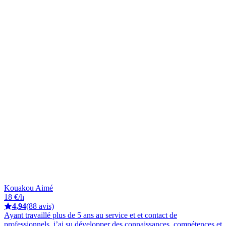
Kouakou Aimé
18 €/h
4,94
(88 avis)
Ayant travaillé plus de 5 ans au service et et contact de
professionnels, j’ai su développer des connaissances, compétences et