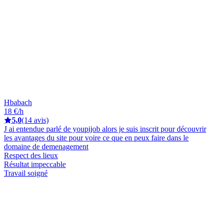
Hbabach
18 €/h
5,0
(14 avis)
J ai entendue parlé de youpijob alors je suis inscrit pour découvrir
les avantages du site pour voire ce que en peux faire dans le
domaine de demenagement
Respect des lieux
Résultat impeccable
Travail soigné