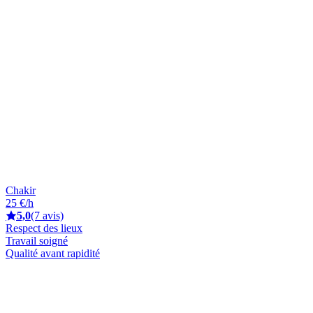
Chakir
25 €/h
5,0
(7 avis)
Respect des lieux
Travail soigné
Qualité avant rapidité