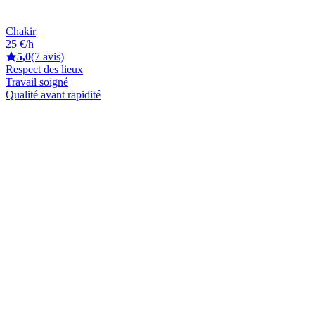
Chakir
25 €/h
5,0
(7 avis)
Respect des lieux
Travail soigné
Qualité avant rapidité