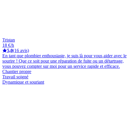
Tristan
18 €/h
5,0
(16 avis)
En tant que plombier enthousiaste, je suis là pour vous aider avec le
sourire ! Que ce soit pour une réparation de fuite ou un détartrage,
vous pouvez compter sur moi pour un service rapide et efficace.
Chantier propre
Travail soigné
Dynamique et souriant