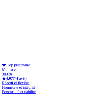
Top prestataire
Montacer
30 €/h
4,97
(74 avis)
Réactif et flexible
Honnêteté et intégrité
Ponctualité et fiabilité