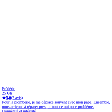
Frédéric
25 €/h
5,0
(7 avis)
Pour la plomberie, je me déplace souvent avec mon papa. Ensemble,
nous arrivons à réparer presque tout ce qui pose problème.
Honnêteté et intégrité