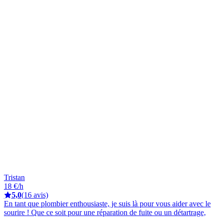
Tristan
18 €/h
5,0
(16 avis)
En tant que plombier enthousiaste, je suis là pour vous aider avec le
sourire ! Que ce soit pour une réparation de fuite ou un détartrage,