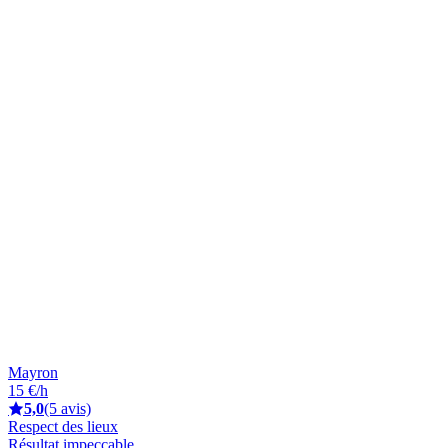
Mayron
15 €/h
5,0
(5 avis)
Respect des lieux
Résultat impeccable