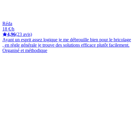
Réda
18 €/h
4,96
(23 avis)
Ayant un esprit assez logique je me débrouille bien pour le bricolage
, en règle générale je trouve des solutions efficace plutôt facilement.
Organisé et méthodique