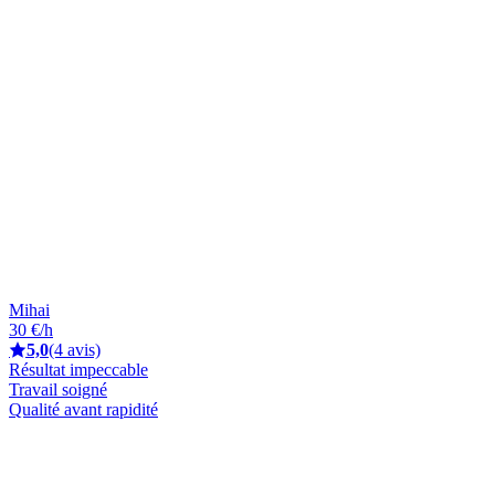
Mihai
30 €/h
5,0
(4 avis)
Résultat impeccable
Travail soigné
Qualité avant rapidité