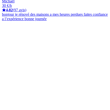
Michaël
30 €/h
4,82
(97 avis)
bonjour je rénové des maisons a mes heures perdues faites confiance
a l’expérience bonne journée