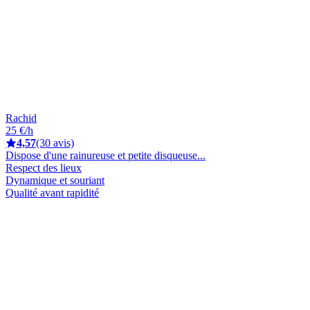
Rachid
25 €/h
4,57
(30 avis)
Dispose d'une rainureuse et petite disqueuse...
Respect des lieux
Dynamique et souriant
Qualité avant rapidité