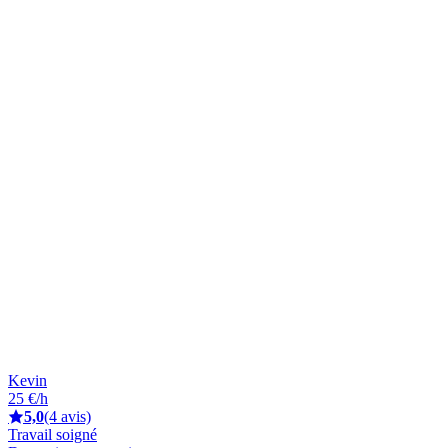
Kevin
25 €/h
5,0
(4 avis)
Travail soigné