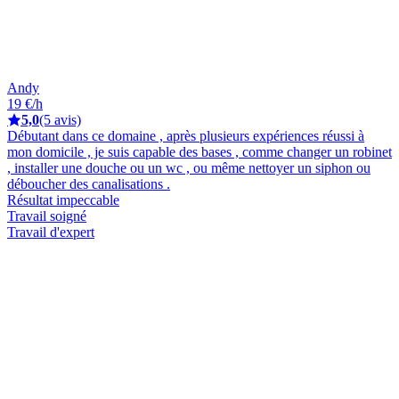
Andy
19 €/h
5,0
(5 avis)
Débutant dans ce domaine , après plusieurs expériences réussi à
mon domicile , je suis capable des bases , comme changer un robinet
, installer une douche ou un wc , ou même nettoyer un siphon ou
déboucher des canalisations .
Résultat impeccable
Travail soigné
Travail d'expert