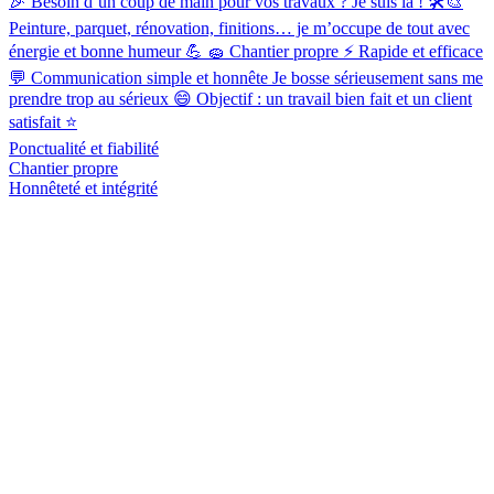
🎉 Besoin d’un coup de main pour vos travaux ? Je suis là ! 🛠️🎨
Peinture, parquet, rénovation, finitions… je m’occupe de tout avec
énergie et bonne humeur 💪 🧽 Chantier propre ⚡ Rapide et efficace
💬 Communication simple et honnête Je bosse sérieusement sans me
prendre trop au sérieux 😄 Objectif : un travail bien fait et un client
satisfait ⭐
Ponctualité et fiabilité
Chantier propre
Honnêteté et intégrité