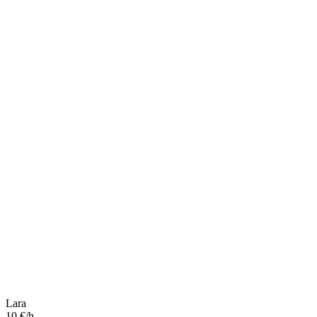
Lara
10 €/h