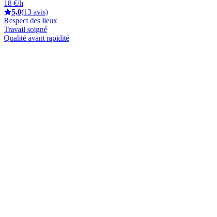
18 €/h
5,0
(13 avis)
Respect des lieux
Travail soigné
Qualité avant rapidité