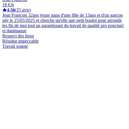
18 €/h
4,56
(25 avis)
Jean François 32ans jeune papa d'une fille de 13ans et d'un garçon
née le 25/05/2025 et cherche qu'elle que petit boulot pour arrondir
les fin de moi tout an garantissant du travail de qualité pro ponctuel
et danimaque
Respect des lieux
Résultat impeccable
Travail soigné