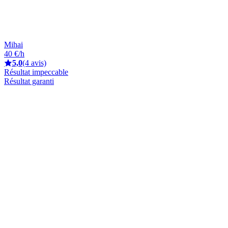
Mihai
40 €/h
5,0
(4 avis)
Résultat impeccable
Résultat garanti