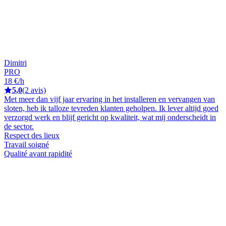
Dimitri
PRO
18 €/h
5,0
(2 avis)
Met meer dan vijf jaar ervaring in het installeren en vervangen van
sloten, heb ik talloze tevreden klanten geholpen. Ik lever altijd goed
verzorgd werk en blijf gericht op kwaliteit, wat mij onderscheidt in
de sector.
Respect des lieux
Travail soigné
Qualité avant rapidité