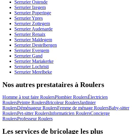
Serrurier Ostende
Serrurier Izegem
Serrurier Poperinge
Serrurier Ypres
Serrurier Zottegem
Serrurier Audenarde
Serrurier Renaix
Serrurier Maldegem
Serrurier Destelbergen
Serrurier Evergem
Serrurier Gand
Serrurier Mariakerke
Serrurier Lochristi
Serrurier Merelbeke
Nos autres prestataires à Roulers
Homme à tout faire Roulers
Plombier Roulers
Électricien
Roulers
Peintre Roulers
Bricoleur Roulers
Jardinier
Roulers
Déménageur Roulers
Femme de ménage Roulers
Baby-sitter
Roulers
Pet-sitter Roulers
Informaticien Roulers
Concierge
Roulers
Professeur Roulers
Les services de bricolage les plus