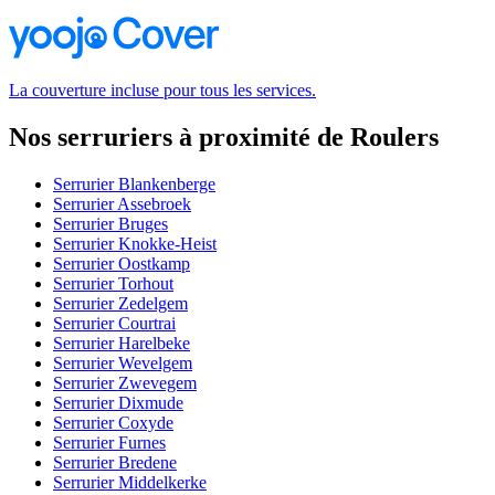
La couverture incluse pour tous les services.
Nos serruriers à proximité de Roulers
Serrurier Blankenberge
Serrurier Assebroek
Serrurier Bruges
Serrurier Knokke-Heist
Serrurier Oostkamp
Serrurier Torhout
Serrurier Zedelgem
Serrurier Courtrai
Serrurier Harelbeke
Serrurier Wevelgem
Serrurier Zwevegem
Serrurier Dixmude
Serrurier Coxyde
Serrurier Furnes
Serrurier Bredene
Serrurier Middelkerke